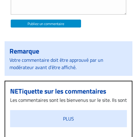
Publiez un commentaire
Remarque
Votre commentaire doit être approuvé par un
modérateur avant d’être affiché.
NETiquette sur les commentaires
Les commentaires sont les bienvenus sur le site. Ils sont
validés par la Rédaction avant d’être publiés et exclus
s’ils présentent un caractère injurieux, raciste ou
PLUS
diffamatoire. Si malgré cette politique de modération,
un commentaire publié sur le site vous dérange, prenez
immédiatement contact par courriel (info@droit-