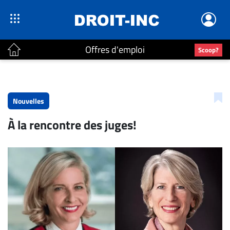
Offres d'emploi
Scoop?
ACTUALITÉS
Accueil
Nouvelles
En
À la rencontre des juges!
Continu
Nominations
Bureaux
Conseillers
Juridiques
Campus
Carrière