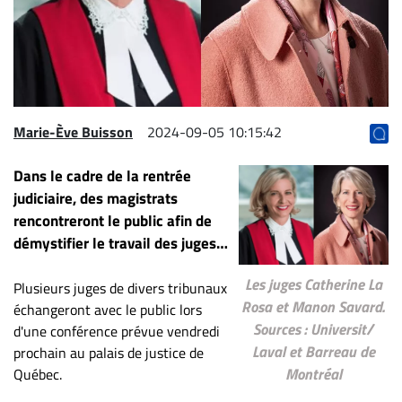
Archives
CARRIÈRE
ET
EMPLOIS
Marie-Ève Buisson
2024-09-05 10:15:42
AVOCATS
Dans le cadre de la rentrée
ET
judiciaire, des magistrats
JURISTES
rencontreront le public afin de
Offres
démystifier le travail des juges…
d'emploi
Les juges Catherine La
Formation
Plusieurs juges de divers tribunaux
Rosa et Manon Savard.
Continue
échangeront avec le public lors
Sources : Universit/
d'une conférence prévue vendredi
Métiers
Laval et Barreau de
prochain au palais de justice de
Scoop?
Montréal
Québec.
CABINETS