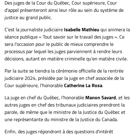
Des juges de la Cour du Québec, Cour supérieure, Cour
ET
d’appel présenteront ainsi leur rôle au sein du système de
ENTREPRISES
justice au grand public.
Espace
C’est la journaliste judiciaire
Isabelle Mathieu
qui animera la
entreprises
séance publique « Tout savoir sur le travail des juges ». Ce
Page
sera l'occasion pour le public de mieux comprendre le
entreprises
processus par lequel les juges parviennent à rendre leurs
Publier
décisions, autant en matière criminelle qu'en matière civile.
un
Par la suite se tiendra la cérémonie officielle de la rentrée
emploi
judiciaire 2024, présidée par la juge en chef associée de la
Publicité
Cour supérieure, l'honorable
Catherine La Rosa
.
Solutions de
La juge en chef du Québec, l'honorable
Manon Savard
, et les
recrutements
autres juges en chef des tribunaux judiciaires prendront la
TROUVEZ-
parole, de même que le ministre de la Justice du Québec et
une représentante du ministre de la Justice du Canada.
NOUS
Enfin, des juges répondront à des questions d'intérêt