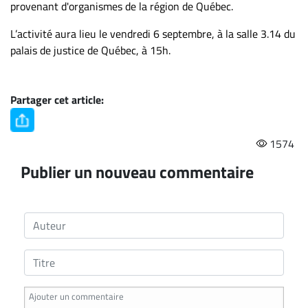
Nous
provenant d'organismes de la région de Québec.
joindre
L’activité aura lieu le vendredi 6 septembre, à la salle 3.14 du
À
palais de justice de Québec, à 15h.
propos
Infolettre
S’abonner
Partager cet article:
FAQ
Politique de
1574
confidentialité
Publier un nouveau commentaire