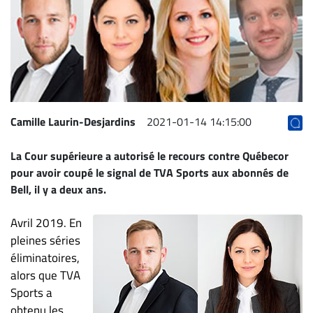
Archives
CARRIÈRE
ET
EMPLOIS
AVOCATS
Camille Laurin-Desjardins
2021-01-14 14:15:00
ET
La Cour supérieure a autorisé le recours contre Québecor
JURISTES
pour avoir coupé le signal de TVA Sports aux abonnés de
Offres
Bell, il y a deux ans.
d'emploi
Avril 2019. En
Formation
Continue
pleines séries
éliminatoires,
Métiers
alors que TVA
Scoop?
Sports a
CABINETS
obtenu les