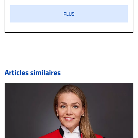
validés par la Rédaction avant d’être publiés et exclus
s’ils présentent un caractère injurieux, raciste ou
PLUS
diffamatoire. Si malgré cette politique de modération,
un commentaire publié sur le site vous dérange, prenez
immédiatement contact par courriel (info@droit-
inc.com) avec la Rédaction. Si votre demande apparait
légitime, le commentaire sera retiré sur le champ. Vous
pouvez également utiliser l’espace dédié aux
commentaires pour publier, dans les mêmes conditions
de validation, un droit de réponse.
Articles similaires
Bien à vous,
La Rédaction de Droit-inc.com