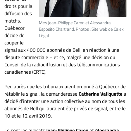
ET
droits pour la
diffusion des
ENTREPRISES
matchs,
Mes Jean-Philippe Caron et Alessandra
Espace
Québecor
Esposito Chartrand. Photos : Site web de Calex
entreprises
décide de
Légal
Page
couper le
entreprises
signal aux 400 000 abonnés de Bell, en réaction à une
Publier
dispute commerciale – et ce, malgré une décision du
un
Conseil de la radiodiffusion et des télécommunications
emploi
canadiennes (CRTC).
Publicité
Peu après que les tribunaux aient ordonné à Québécor de
Solutions de
rétablir le signal, la demanderesse
Catherine Valiquette
a
recrutements
décidé d’intenter une action collective au nom de tous les
TROUVEZ-
abonnés de Bell qui auraient été privés de signal, entre le
NOUS
10 et le 12 avril 2019.
Ce sont les avocats
Jean-Philippe Caron
et
Alessandra