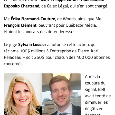
Nous
Esposito Chartrand
, de Calex Légal, qui s’en sont chargé.
joindre
À
Me
Érika Normand-Couture
, de Woods, ainsi que Me
propos
François Clément
, oeuvrant pour Québecor Média,
Infolettre
étaient les avocats des défenderesses.
S’abonner
Le juge
Sylvain Lussier
a autorisé cette action, qui
FAQ
réclame 100$ millions à l’entreprise de Pierre-Karl
Politique de
Péladeau – soit 250$ pour chacun des 400 000 abonnés
confidentialité
concernés.
Après la
coupure du
signal, Bell
avait tenté de
diminuer les
dégâts en
donnant