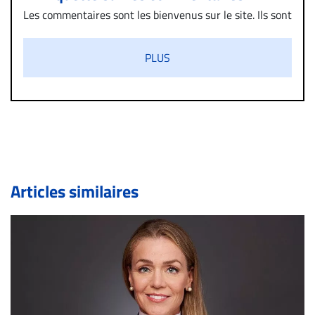
Les commentaires sont les bienvenus sur le site. Ils sont
validés par la Rédaction avant d’être publiés et exclus
s’ils présentent un caractère injurieux, raciste ou
PLUS
diffamatoire. Si malgré cette politique de modération,
un commentaire publié sur le site vous dérange, prenez
immédiatement contact par courriel (info@droit-
inc.com) avec la Rédaction. Si votre demande apparait
légitime, le commentaire sera retiré sur le champ. Vous
pouvez également utiliser l’espace dédié aux
commentaires pour publier, dans les mêmes conditions
de validation, un droit de réponse.
Articles similaires
Bien à vous,
La Rédaction de Droit-inc.com