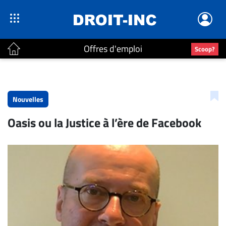
Offres d'emploi
Scoop?
ACTUALITÉS
Accueil
Nouvelles
En
Oasis ou la Justice à l’ère de Facebook
Continu
Nominations
Bureaux
Conseillers
Juridiques
Campus
Carrière