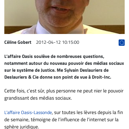
Archives
CARRIÈRE
ET
EMPLOIS
Céline Gobert
2012-04-12 10:15:00
AVOCATS
L’affaire Oasis soulève de nombreuses questions,
ET
notamment autour du nouveau pouvoir des médias sociaux
JURISTES
sur le système de Justice. Me
Sylvain Deslauriers
de
Offres
Deslauriers & Cie donne son point de vue à Droit-Inc.
d'emploi
Cette fois, c’est sûr, plus personne ne peut nier le pouvoir
Formation
grandissant des médias sociaux.
Continue
Métiers
, sur toutes les lèvres depuis la fin
L’affaire Oasis-Lassonde
Scoop?
de semaine, témoigne de l’influence de l’internet sur la
sphère juridique.
CABINETS