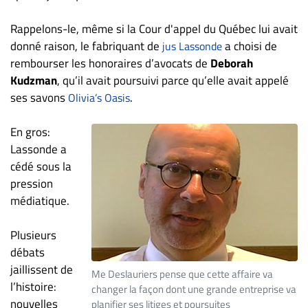
ET
Rappelons-le, même si la Cour d'appel du Québec lui avait
ENTREPRISES
donné raison, le fabriquant de
a choisi de
jus Lassonde
Espace
rembourser les honoraires d’avocats de
Deborah
entreprises
Kudzman
, qu’il avait poursuivi parce qu’elle avait appelé
Page
ses savons
.
Olivia’s Oasis
entreprises
En gros:
Publier
Lassonde a
un
emploi
cédé sous la
pression
Publicité
médiatique.
Solutions de
recrutements
Plusieurs
TROUVEZ-
débats
jaillissent de
NOUS
Me Deslauriers pense que cette affaire va
l’histoire:
changer la façon dont une grande entreprise va
nouvelles
planifier ses litiges et poursuites