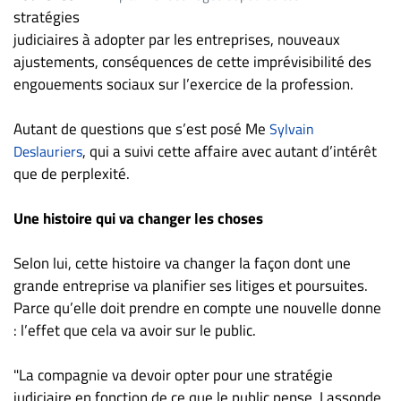
Nous
stratégies
joindre
judiciaires à adopter par les entreprises, nouveaux
À
ajustements, conséquences de cette imprévisibilité des
propos
engouements sociaux sur l’exercice de la profession.
Infolettre
Autant de questions que s’est posé Me
Sylvain
S’abonner
, qui a suivi cette affaire avec autant d’intérêt
Deslauriers
FAQ
que de perplexité.
Politique de
confidentialité
Une histoire qui va changer les choses
Selon lui, cette histoire va changer la façon dont une
grande entreprise va planifier ses litiges et poursuites.
Parce qu’elle doit prendre en compte une nouvelle donne
: l’effet que cela va avoir sur le public.
"La compagnie va devoir opter pour une stratégie
judiciaire en fonction de ce que le public pense. Lassonde