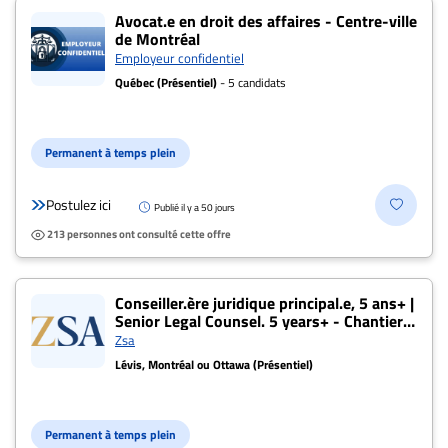
Avocat.e en droit des affaires - Centre-ville
de Montréal
Employeur confidentiel
Québec (Présentiel)
- 5 candidats
Permanent à temps plein
Postulez ici
Publié il y a 50 jours
213 personnes ont consulté cette offre
Conseiller.ère juridique principal.e, 5 ans+ |
Senior Legal Counsel. 5 years+ - Chantier
Davie
Zsa
Lévis, Montréal ou Ottawa (Présentiel)
Permanent à temps plein