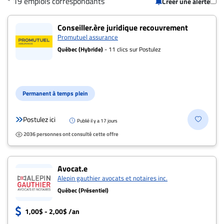
* 19 emplois correspondants
Créer une alerte
CARRIÈRE
19 offres pour "Juriste" à L'Ancienne-Loret
ET
Conseiller.ère juridique recouvrement
Promutuel assurance
EMPLOIS
Québec (Hybride)
- 11 clics sur Postulez
AVOCATS
ET
Permanent à temps plein
JURISTES
Offres
Postulez ici
Publié il y a 17 jours
d'emploi
2036 personnes ont consulté cette offre
Formation
Continue
Avocat.e
Métiers
Alepin gauthier avocats et notaires inc.
Scoop?
Québec (Présentiel)
CABINETS
1,00$ - 2,00$ /an
ET