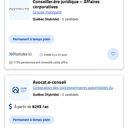
Conseiller.ère juridique – Affaires
corporatives
À
Groupe montpetit
propos
Québec (Hybride)
- 5 candidats
Infolettre
S’abonner
Permanent à temps plein
FAQ
Politique de
Postulez ici
Publié il y a 25 jours
confidentialité
1724 personnes ont consulté cette offre
Avocat.e-conseil
Corporation des concessionnaires automobiles du
québec
Québec (Hybride)
- 5 candidats
À partir de
82K$ /an
Permanent à temps plein