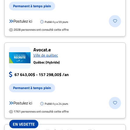
ENTREPRISES
Permanent à temps plein
Espace
Postulez ici
entreprises
Publié il y a 59 jours
2028 personnes ont consulté cette offre
Page
entreprises
Publier
Avocat.e
un
Ville de québec
emploi
Québec (Hybride)
Publicité
67 643,00$ - 157 298,00$ /an
Solutions de
recrutements
Permanent à temps plein
TROUVEZ-
Postulez ici
Publié il y a 24 jours
NOUS
1761 personnes ont consulté cette offre
Nous
EN VEDETTE
joindre