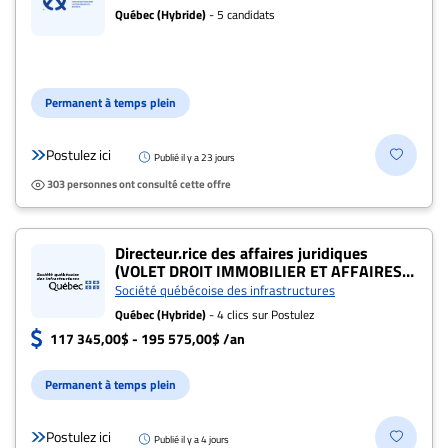
québec
Québec (Hybride)
- 5 candidats
Permanent à temps plein
Postulez ici
Publié il y a 23 jours
303 personnes ont consulté cette offre
Directeur.rice des affaires juridiques
(VOLET DROIT IMMOBILIER ET AFFAIRES
CONTENTIEUSES) (#004809)
Société québécoise des infrastructures
Québec (Hybride)
- 4 clics sur Postulez
117 345,00$ - 195 575,00$ /an
Permanent à temps plein
Postulez ici
Publié il y a 4 jours