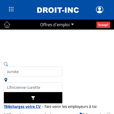
Offres d'emploi
Scoop?
ACTUALITÉS
Accueil
En
Continu
Nominations
Bureaux
Conseillers
Juridiques
Campus
Carrière
Téléchargez votre CV
- Fais venir les employeurs à toi
Archives