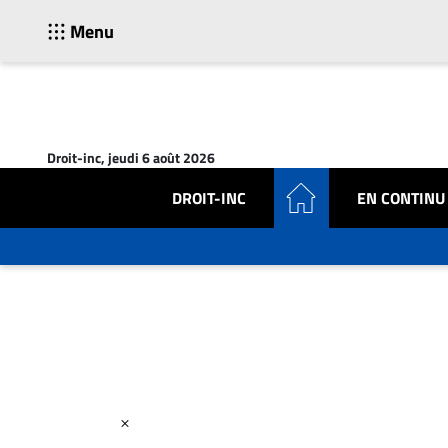
Menu
ACTUALITÉS
Accueil
Droit-inc, jeudi 6 août 2026
En
Continu
DROIT-INC
EN CONTINU
Nominations
Bureaux
Conseillers
Juridiques
Campus
Carrière
Archives
CARRIÈRE