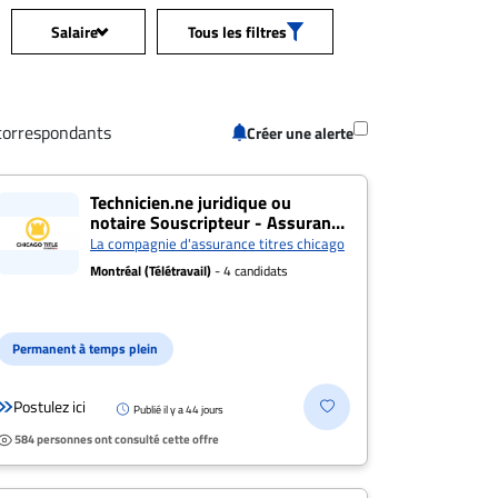
Salaire
Tous les filtres
Tous les
ession
+
salaires
correspondants
Créer une alerte
n: Toutes les offres
+
50 000$+
oeil
Technicien.ne juridique ou
notaire Souscripteur - Assurance
70 000$+
titres résidentielle
La compagnie d'assurance titres chicago
s les salaires
+
Montréal (Télétravail)
- 4 candidats
90 000$+
tance
+
120 000$+
Permanent à temps plein
150 000$+
de poste
+
Postulez ici
Publié il y a 44 jours
584 personnes ont consulté cette offre
200 000$+
/Télétravail
+
Postulez