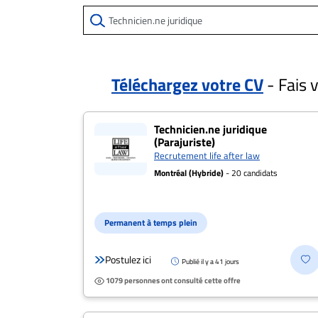
ET
EMPLOIS
AVOCATS
Téléchargez votre CV
- Fais 
ET
12 offres pour "Tec
JURISTES
Technicien.ne juridique
(Parajuriste)
Offres
Recrutement life after law
d'emploi
Montréal (Hybride)
- 20 candidats
Formation
Continue
Métiers
Permanent à temps plein
Scoop?
Postulez ici
Publié il y a 41 jours
CABINETS
1079 personnes ont consulté cette offre
ET
ENTREPRISES
Postulez