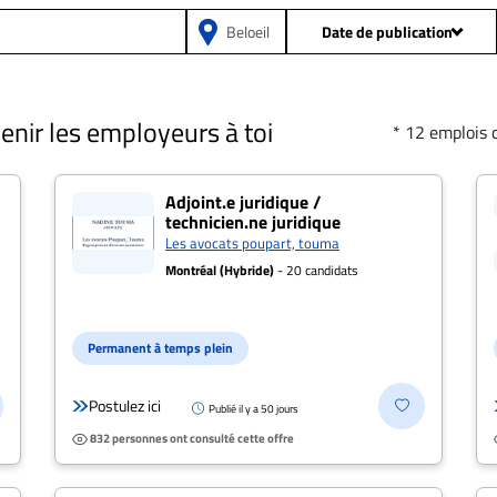
Date de publication
Depuis 24h
Prof
venir les employeurs à toi
* 12 emplois 
Depuis 2 jours
Date de publicatio
hnicien.ne juridique" à Bel
Depuis 5 jours
Adjoint.e juridique /
technicien.ne juridique
Les avocats poupart, touma
Salaire: Tou
Depuis 15 jours
Montréal (Hybride)
- 20 candidats
Toutes les offres
Dis
Permanent à temps plein
Type 
Postulez ici
Publié il y a 50 jours
832 personnes ont consulté cette offre
Présentiel
Postulez