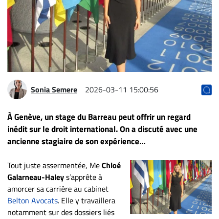
Archives
CARRIÈRE
ET
EMPLOIS
AVOCATS
Sonia Semere
2026-03-11 15:00:56
ET
JURISTES
À Genève, un stage du Barreau peut offrir un regard
inédit sur le droit international. On a discuté avec une
Offres
d'emploi
ancienne stagiaire de son expérience…
Formation
Tout juste assermentée, Me
Chloé
Continue
Galarneau-Haley
s’apprête à
Métiers
amorcer sa carrière au cabinet
Scoop?
Belton Avocats
. Elle y travaillera
notamment sur des dossiers liés
CABINETS