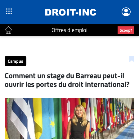
Offres d'emploi
Scoop?
ACTUALITÉS
Accueil
Campus
En
Comment un stage du Barreau peut-il
Continu
ouvrir les portes du droit international?
Nominations
Bureaux
Conseillers
Juridiques
Campus
Carrière