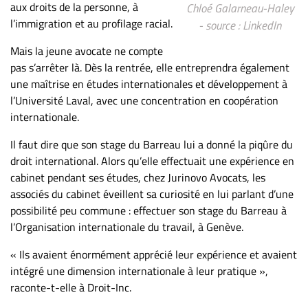
aux droits de la personne, à
Chloé Galarneau-Haley
ET
l’immigration et au profilage racial.
- source : LinkedIn
ENTREPRISES
Mais la jeune avocate ne compte
Espace
pas s’arrêter là. Dès la rentrée, elle entreprendra également
entreprises
une maîtrise en études internationales et développement à
Page
l’Université Laval, avec une concentration en coopération
entreprises
internationale.
Publier
Il faut dire que son stage du Barreau lui a donné la piqûre du
un
droit international. Alors qu’elle effectuait une expérience en
emploi
cabinet pendant ses études, chez Jurinovo Avocats, les
Publicité
associés du cabinet éveillent sa curiosité en lui parlant d’une
Solutions de
possibilité peu commune : effectuer son stage du Barreau à
recrutements
l’Organisation internationale du travail, à Genève.
TROUVEZ-
« Ils avaient énormément apprécié leur expérience et avaient
NOUS
intégré une dimension internationale à leur pratique »,
raconte-t-elle à Droit-Inc.