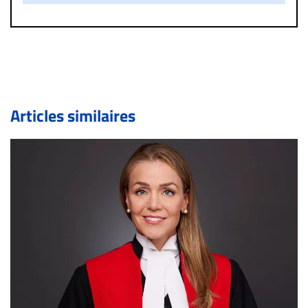
un commentaire publié sur le site vous dérange, prenez
immédiatement contact par courriel (info@droit-
inc.com) avec la Rédaction. Si votre demande apparait
légitime, le commentaire sera retiré sur le champ. Vous
pouvez également utiliser l’espace dédié aux
commentaires pour publier, dans les mêmes conditions
de validation, un droit de réponse.
Articles similaires
Bien à vous,
La Rédaction de Droit-inc.com