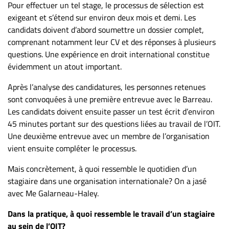
Nous
Pour effectuer un tel stage, le processus de sélection est
joindre
exigeant et s’étend sur environ deux mois et demi. Les
candidats doivent d’abord soumettre un dossier complet,
À
comprenant notamment leur CV et des réponses à plusieurs
propos
questions. Une expérience en droit international constitue
Infolettre
évidemment un atout important.
S’abonner
Après l’analyse des candidatures, les personnes retenues
FAQ
sont convoquées à une première entrevue avec le Barreau.
Politique de
Les candidats doivent ensuite passer un test écrit d’environ
confidentialité
45 minutes portant sur des questions liées au travail de l’OIT.
Une deuxième entrevue avec un membre de l’organisation
vient ensuite compléter le processus.
Mais concrètement, à quoi ressemble le quotidien d’un
stagiaire dans une organisation internationale? On a jasé
avec Me Galarneau-Haley.
Dans la pratique, à quoi ressemble le travail d’un stagiaire
au sein de l’OIT?