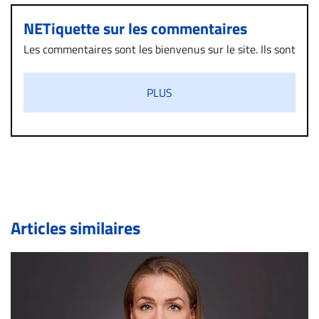
NETiquette sur les commentaires
Les commentaires sont les bienvenus sur le site. Ils sont
validés par la Rédaction avant d’être publiés et exclus
s’ils présentent un caractère injurieux, raciste ou
PLUS
diffamatoire. Si malgré cette politique de modération,
un commentaire publié sur le site vous dérange, prenez
immédiatement contact par courriel (info@droit-
inc.com) avec la Rédaction. Si votre demande apparait
légitime, le commentaire sera retiré sur le champ. Vous
pouvez également utiliser l’espace dédié aux
commentaires pour publier, dans les mêmes conditions
de validation, un droit de réponse.
Articles similaires
Bien à vous,
La Rédaction de Droit-inc.com