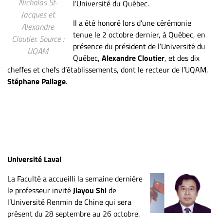
Nous
Nicholas St-
l’Université du Québec.
joindre
Jacques et
Il a été honoré lors d’une cérémonie
Alexandre
À
tenue le 2 octobre dernier, à Québec, en
Cloutier. Source :
propos
présence du président de l’Université du
UQAM
Infolettre
Québec,
Alexandre Cloutier
, et des dix
cheffes et chefs d’établissements, dont le recteur de l’UQAM,
S’abonner
Stéphane Pallage
.
FAQ
Politique de
confidentialité
Université Laval
La Faculté a accueilli la semaine dernière
le professeur invité
Jiayou Shi
de
l’Université Renmin de Chine qui sera
présent du 28 septembre au 26 octobre.