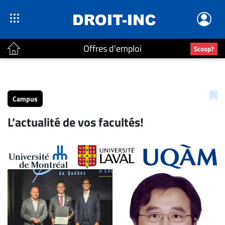
Offres d'emploi
Scoop?
ACTUALITÉS
Accueil
Campus
En
L’actualité de vos facultés!
Continu
Nominations
Bureaux
Conseillers
Juridiques
Campus
Carrière