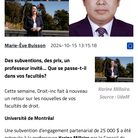
Archives
CARRIÈRE
ET
EMPLOIS
Marie-Ève Buisson
2024-10-15 13:15:18
AVOCATS
Des subventions, des prix, un
ET
professeur invité… Que se passe-t-il
JURISTES
dans vos facultés?
Offres
d'emploi
Karine Millaire.
Cette semaine, Droit-inc fait à nouveau
Source : UdeM
Formation
un retour sur les nouvelles de vos
Continue
facultés de droit.
Métiers
Université de Montréal
Scoop?
Une subvention d’engagement partenarial de 25 000 $ a été
CABINETS
octroyée à la professeure
Karine Millaire
par le Conseil de