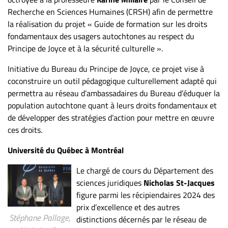
ET
Recherche en Sciences Humaines (CRSH) afin de permettre
ENTREPRISES
la réalisation du projet « Guide de formation sur les droits
fondamentaux des usagers autochtones au respect du
Espace
Principe de Joyce et à la sécurité culturelle ».
entreprises
Initiative du Bureau du Principe de Joyce, ce projet vise à
Page
coconstruire un outil pédagogique culturellement adapté qui
entreprises
permettra au réseau d’ambassadaires du Bureau d’éduquer la
Publier
population autochtone quant à leurs droits fondamentaux et
un
de développer des stratégies d’action pour mettre en œuvre
emploi
ces droits.
Publicité
Université du Québec à Montréal
Solutions de
recrutements
Le chargé de cours du Département des
TROUVEZ-
sciences juridiques
Nicholas St-Jacques
figure parmi les récipiendaires 2024 des
NOUS
prix d’excellence et des autres
Stéphane Pallage,
distinctions décernés par le réseau de