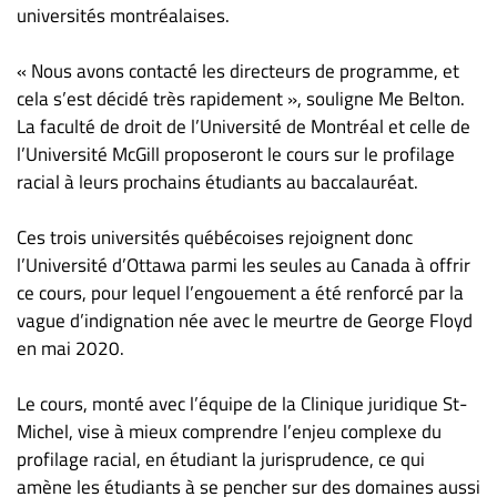
Nous
universités montréalaises.
joindre
À
« Nous avons contacté les directeurs de programme, et
propos
cela s’est décidé très rapidement », souligne Me Belton.
La faculté de droit de l’Université de Montréal et celle de
Infolettre
l’Université McGill proposeront le cours sur le profilage
S’abonner
racial à leurs prochains étudiants au baccalauréat.
FAQ
Politique de
Ces trois universités québécoises rejoignent donc
confidentialité
l’Université d’Ottawa parmi les seules au Canada à offrir
ce cours, pour lequel l’engouement a été renforcé par la
vague d’indignation née avec le meurtre de George Floyd
en mai 2020.
Le cours, monté avec l’équipe de la Clinique juridique St-
Michel, vise à mieux comprendre l’enjeu complexe du
profilage racial, en étudiant la jurisprudence, ce qui
amène les étudiants à se pencher sur des domaines aussi