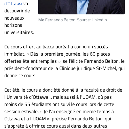
va
d’Ottawa
ET
découvrir de
ENTREPRISES
nouveaux
Me Fernando Belton. Source: LinkedIn
Espace
horizons
entreprises
universitaires.
Page
Ce cours offert au baccalauréat a connu un succès
entreprises
immédiat. « Dès la première journée, les 60 places
Publier
offertes étaient remplies », se félicite Fernando Belton, le
un
président-fondateur de la Clinique juridique St-Michel, qui
emploi
donne ce cours.
Publicité
Solutions de
Cet été, le cours a donc été donné à la faculté de droit de
recrutements
l’Université d’Ottawa… mais aussi à l’UQAM, où pas
TROUVEZ-
moins de 55 étudiants ont suivi le cours lors de cette
session estivale. « Je l’ai enseigné en même temps à
NOUS
Ottawa et à l’UQAM », précise Fernando Belton, qui
s’apprête à offrir ce cours aussi dans deux autres