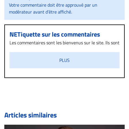
Votre commentaire doit être approuvé par un
modérateur avant d’être affiché.
NETiquette sur les commentaires
Les commentaires sont les bienvenus sur le site. Ils sont
validés par la Rédaction avant d’être publiés et exclus
s’ils présentent un caractère injurieux, raciste ou
PLUS
diffamatoire. Si malgré cette politique de modération,
un commentaire publié sur le site vous dérange, prenez
immédiatement contact par courriel (info@droit-
inc.com) avec la Rédaction. Si votre demande apparait
légitime, le commentaire sera retiré sur le champ. Vous
pouvez également utiliser l’espace dédié aux
commentaires pour publier, dans les mêmes conditions
de validation, un droit de réponse.
Articles similaires
Bien à vous,