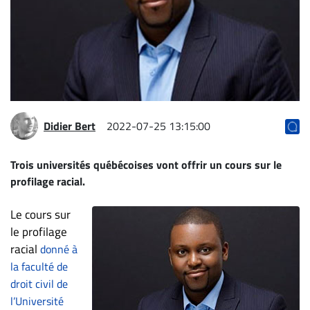
Archives
CARRIÈRE
ET
EMPLOIS
AVOCATS
Didier Bert
2022-07-25 13:15:00
ET
JURISTES
Trois universités québécoises vont offrir un cours sur le
profilage racial.
Offres
d'emploi
Le cours sur
Formation
le profilage
Continue
racial
donné à
Métiers
la faculté de
Scoop?
droit civil de
l’Université
CABINETS