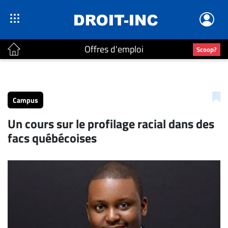
Offres d'emploi
Scoop?
ACTUALITÉS
Accueil
Campus
En
Un cours sur le profilage racial dans des
Continu
facs québécoises
Nominations
Bureaux
Conseillers
Juridiques
Campus
Carrière