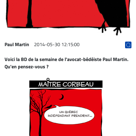
Archives
CARRIÈRE
ET
EMPLOIS
Paul Martin
2014-05-30 12:15:00
AVOCATS
Voici la BD de la semaine de l'avocat-bédéiste
Paul Martin
.
ET
Qu'en pensez-vous ?
JURISTES
Offres
d'emploi
Formation
Continue
Métiers
Scoop?
CABINETS