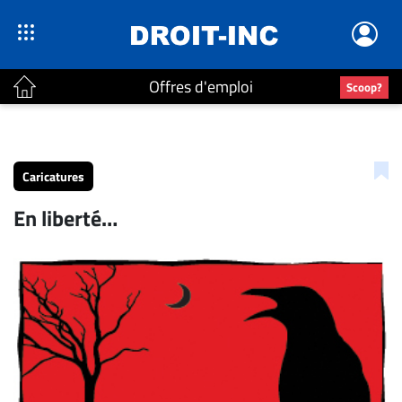
Offres d'emploi
Scoop?
ACTUALITÉS
Accueil
Caricatures
En
En liberté…
Continu
Nominations
Bureaux
Conseillers
Juridiques
Campus
Carrière