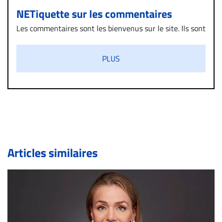
NETiquette sur les commentaires
Les commentaires sont les bienvenus sur le site. Ils sont
validés par la Rédaction avant d’être publiés et exclus
s’ils présentent un caractère injurieux, raciste ou
PLUS
diffamatoire. Si malgré cette politique de modération,
un commentaire publié sur le site vous dérange, prenez
immédiatement contact par courriel (info@droit-
inc.com) avec la Rédaction. Si votre demande apparait
légitime, le commentaire sera retiré sur le champ. Vous
pouvez également utiliser l’espace dédié aux
commentaires pour publier, dans les mêmes conditions
de validation, un droit de réponse.
Articles similaires
Bien à vous,
La Rédaction de Droit-inc.com