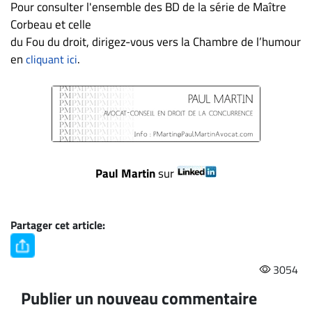
Nous
Pour consulter l'ensemble des BD de la série de Maître
joindre
Corbeau et celle
À
du Fou du droit, dirigez-vous vers la Chambre de l’humour
propos
en
.
cliquant ici
Infolettre
S’abonner
FAQ
Politique de
confidentialité
Paul Martin
sur
Partager cet article:
3054
Publier un nouveau commentaire