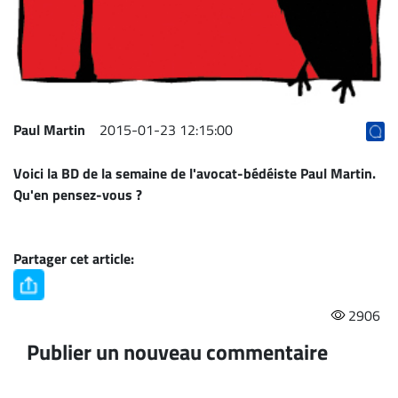
Archives
CARRIÈRE
ET
EMPLOIS
Paul Martin
2015-01-23 12:15:00
AVOCATS
Voici la BD de la semaine de l'avocat-bédéiste
Paul Martin
.
ET
Qu'en pensez-vous ?
JURISTES
Offres
d'emploi
Partager cet article:
Formation
Continue
2906
Métiers
Publier un nouveau commentaire
Scoop?
CABINETS