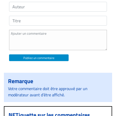
ET
ENTREPRISES
Espace
entreprises
Page
entreprises
Publier
un
Publiez un commentaire
emploi
Publicité
Solutions de
Remarque
recrutements
Votre commentaire doit être approuvé par un
TROUVEZ-
modérateur avant d’être affiché.
NOUS
NETiquette sur les commentaires