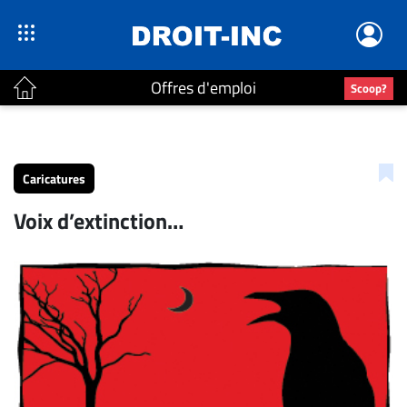
Offres d'emploi
Scoop?
ACTUALITÉS
Accueil
Caricatures
En
Voix d’extinction…
Continu
Nominations
Bureaux
Conseillers
Juridiques
Campus
Carrière