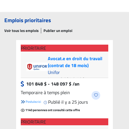
Emplois prioritaires
Voir tous les emplois
Publier un emploi
PRIORITAIRE
Avocat.e en droit du travail
(contrat de 18 mois)
Unifor
Montréal (Hybride)
- 9
101 848 $ - 148 097 $ /an
candidats
Temporaire à temps plein
Publié il y a 25 jours
Postulez ici
1140 personnes ont consulté cette offre
PRIORITAIRE