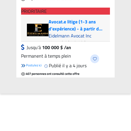
PRIORITAIRE
Avocat.e litige (1-3 ans
d'expérience) - à partir de
100k par année | Litigation
Eidelmann Avocat Inc
Attorney (1-3 years of
Montréal (Hybride)
Jusqu'à
100 000 $ /an
experience) - from 100k
Permanent à temps plein
per year
Publié il y a 4 jours
Postulez ici
407 personnes ont consulté cette offre