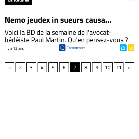
Nemo jeudex in sueurs causa...
Voici la BD de la semaine de l'avocat-
bédéiste Paul Martin. Qu'en pensez-vous ?
Commenter
il y a 13 ans
«
2
3
4
5
6
7
8
9
10
11
»