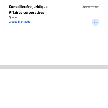
Conseiller.ère juridique –
Affaires corporatives
Québec
Groupe Montpetit
ACTUALITÉS
CARRIÈRE ET EMPLOIS
EMPLOIS PAR PROFESSION
À PROPOS