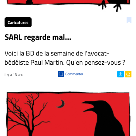
CARRIÈRE
ET
Caricatures
EMPLOIS
SARL regarde mal...
AVOCATS
Voici la BD de la semaine de l'avocat-
ET
JURISTES
bédéiste Paul Martin. Qu'en pensez-vous ?
Offres
Commenter
il y a 13 ans
d'emploi
Formation
Continue
Métiers
Scoop?
CABINETS
ET