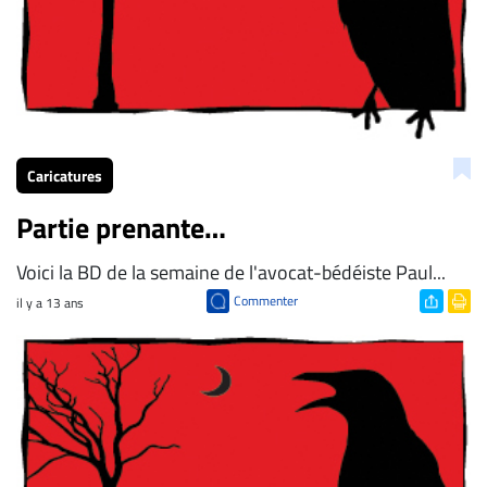
ENTREPRISES
Espace
entreprises
Page
entreprises
Caricatures
Publier
un
Partie prenante…
emploi
Publicité
Voici la BD de la semaine de l'avocat-bédéiste Paul...
Solutions de
Commenter
il y a 13 ans
recrutements
TROUVEZ-
NOUS
Nous
joindre