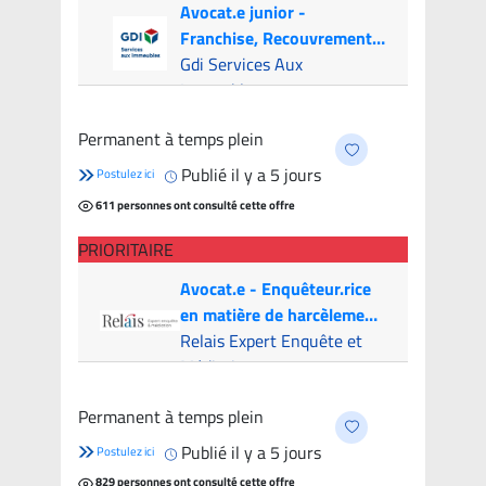
Avocat.e junior -
Franchise, Recouvrement
et Litige (Canada & USA)
Gdi Services Aux
Immeubles
Montréal (Hybride)
- 7
Permanent à temps plein
candidats
Publié il y a 5 jours
Postulez ici
611 personnes ont consulté cette offre
PRIORITAIRE
Avocat.e - Enquêteur.rice
en matière de harcèlement
psychologique
Relais Expert Enquête et
Médiation
Montreal (Hybride)
- 7
Permanent à temps plein
candidats
Publié il y a 5 jours
Postulez ici
829 personnes ont consulté cette offre