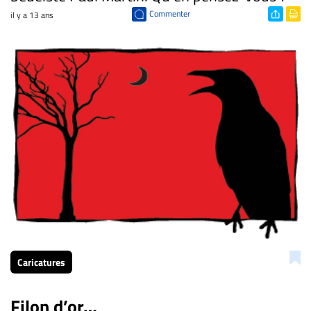
Commenter
il y a 13 ans
Caricatures
Filon d’or…