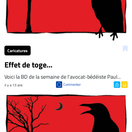
À
propos
Infolettre
S’abonner
FAQ
Caricatures
Politique de
confidentialité
Effet de toge…
Voici la BD de la semaine de l'avocat-bédéiste Paul...
Commenter
il y a 13 ans