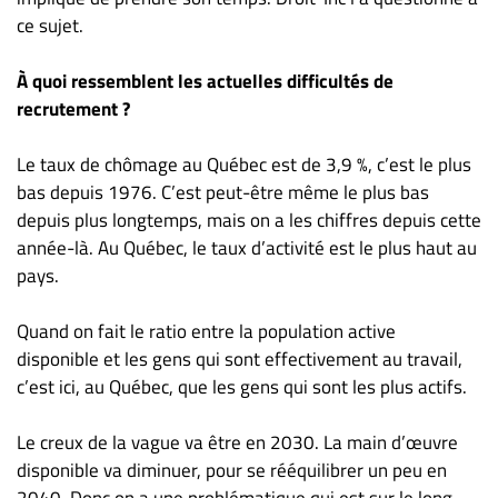
Nous
ce sujet.
joindre
À
À quoi ressemblent les actuelles difficultés de
propos
recrutement ?
Infolettre
S’abonner
Le taux de chômage au Québec est de 3,9 %, c’est le plus
bas depuis 1976. C’est peut-être même le plus bas
FAQ
depuis plus longtemps, mais on a les chiffres depuis cette
Politique de
année-là. Au Québec, le taux d’activité est le plus haut au
confidentialité
pays.
Quand on fait le ratio entre la population active
disponible et les gens qui sont effectivement au travail,
c’est ici, au Québec, que les gens qui sont les plus actifs.
Le creux de la vague va être en 2030. La main d’œuvre
disponible va diminuer, pour se rééquilibrer un peu en
2040. Donc on a une problématique qui est sur le long