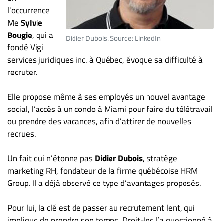
ET
l'occurrence
Me
Sylvie
ENTREPRISES
Bougie
, qui a
Didier Dubois. Source: LinkedIn
Espace
fondé Vigi
entreprises
services juridiques inc. à Québec, évoque sa difficulté à
Page
recruter.
entreprises
Publier
Elle propose même à ses employés un nouvel avantage
un
social, l’accès à un condo à Miami pour faire du télétravail
emploi
ou prendre des vacances, afin d’attirer de nouvelles
recrues.
Publicité
Solutions de
Un fait qui n’étonne pas
Didier Dubois
, stratège
recrutements
marketing RH, fondateur de la firme québécoise HRM
TROUVEZ-
Group. Il a déjà observé ce type d’avantages proposés.
NOUS
Pour lui, la clé est de passer au recrutement lent, qui
implique de prendre son temps. Droit-Inc l’a questionné à