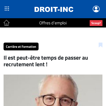
Offres d'emploi
Scoop?
ACTUALITÉS
Accueil
Carrière et Formation
En
Il est peut-être temps de passer au
Continu
recrutement lent !
Nominations
Bureaux
Conseillers
Juridiques
Campus
Carrière