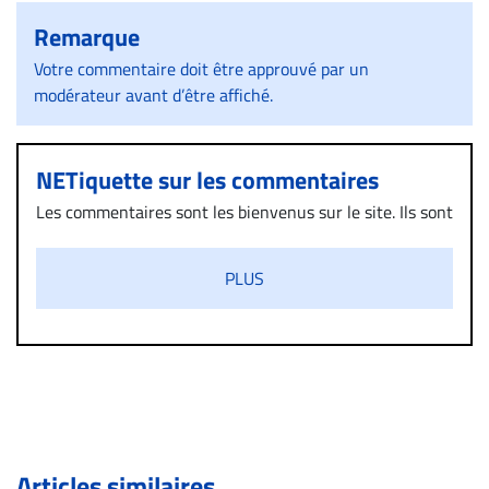
Remarque
Votre commentaire doit être approuvé par un
modérateur avant d’être affiché.
NETiquette sur les commentaires
Les commentaires sont les bienvenus sur le site. Ils sont
validés par la Rédaction avant d’être publiés et exclus
s’ils présentent un caractère injurieux, raciste ou
PLUS
diffamatoire. Si malgré cette politique de modération,
un commentaire publié sur le site vous dérange, prenez
immédiatement contact par courriel (info@droit-
inc.com) avec la Rédaction. Si votre demande apparait
légitime, le commentaire sera retiré sur le champ. Vous
pouvez également utiliser l’espace dédié aux
commentaires pour publier, dans les mêmes conditions
de validation, un droit de réponse.
Articles similaires