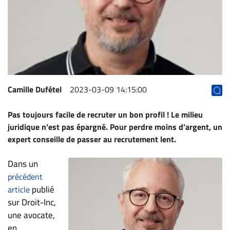
Archives
CARRIÈRE
ET
EMPLOIS
AVOCATS
Camille Dufétel
2023-03-09 14:15:00
ET
Pas toujours facile de recruter un bon profil ! Le milieu
JURISTES
juridique n’est pas épargné. Pour perdre moins d’argent, un
Offres
expert conseille de passer au recrutement lent.
d'emploi
Dans un
Formation
Continue
précédent
publié
article
Métiers
sur Droit-Inc,
Scoop?
une avocate,
CABINETS
en