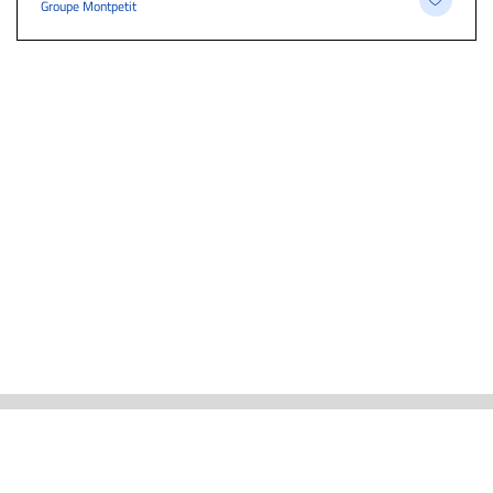
Groupe Montpetit
ACTUALITÉS
CARRIÈRE ET EMPLOIS