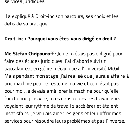
Nous
services juridiques.
joindre
Il a expliqué à Droit-inc son parcours, ses choix et les
À
défis de sa pratique.
propos
Infolettre
Droit-inc : Pourquoi vous êtes-vous dirigé en droit ?
S’abonner
FAQ
Me Stefan Chripounoff
: Je ne m'étais pas enligné pour
faire des études juridiques. J'ai d'abord suivi un
Politique de
baccalauréat en génie mécanique à l'Université McGill.
confidentialité
Mais pendant mon stage, j'ai réalisé que j'aurais affaire à
une machine pour le reste de ma vie et ce n'était pas
pour moi. Je devais améliorer la machine pour qu'elle
fonctionne plus vite, mais dans ce cas, les travailleurs
voyaient leur rythme de travail s'accélérer et étaient
insatisfaits. Je voulais aider les gens et leur offrir mes
services pour résoudre leurs problèmes et pas l’inverse.