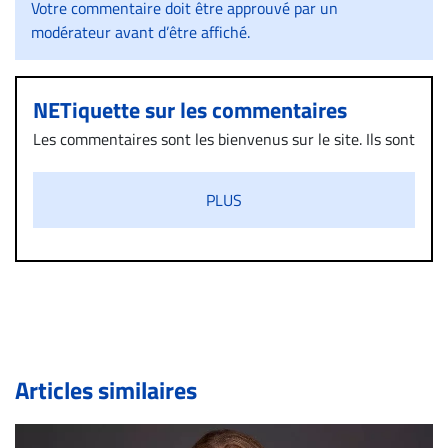
Votre commentaire doit être approuvé par un
modérateur avant d’être affiché.
NETiquette sur les commentaires
Les commentaires sont les bienvenus sur le site. Ils sont
validés par la Rédaction avant d’être publiés et exclus
s’ils présentent un caractère injurieux, raciste ou
PLUS
diffamatoire. Si malgré cette politique de modération,
un commentaire publié sur le site vous dérange, prenez
immédiatement contact par courriel (info@droit-
inc.com) avec la Rédaction. Si votre demande apparait
légitime, le commentaire sera retiré sur le champ. Vous
pouvez également utiliser l’espace dédié aux
commentaires pour publier, dans les mêmes conditions
de validation, un droit de réponse.
Articles similaires
Bien à vous,