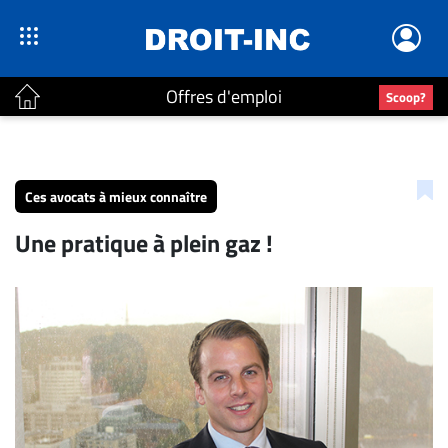
Offres d'emploi
Scoop?
ACTUALITÉS
Accueil
Ces avocats à mieux connaître
En
Une pratique à plein gaz !
Continu
Nominations
Bureaux
Conseillers
Juridiques
Campus
Carrière