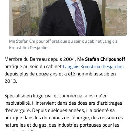
ET
ENTREPRISES
Espace
entreprises
Page
Me Stefan Chripounoff pratique au sein du cabinet Langlois
entreprises
Kronström Desjardins
Publier
Membre du Barreau depuis 2004, Me
Stefan Chripounoff
un
pratique au sein du cabinet
Langlois Kronström Desjardins
emploi
depuis plus de douze ans et a été nommé associé en
Publicité
2013.
Solutions de
recrutements
Spécialisé en litige civil et commercial ainsi qu’en
insolvabilité, il intervient dans des dossiers d’arbitrages
TROUVEZ-
d’envergure. Depuis quelques années, il a orienté sa
NOUS
pratique dans les domaines de l’énergie, des ressources
naturelles et du gaz, des industries porteuses pour les