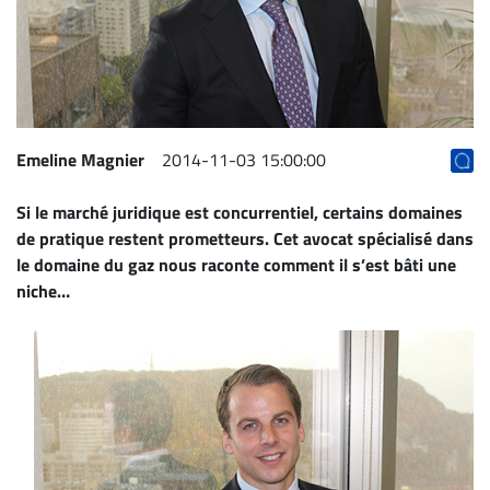
Archives
CARRIÈRE
ET
EMPLOIS
Emeline Magnier
2014-11-03 15:00:00
AVOCATS
Si le marché juridique est concurrentiel, certains domaines
ET
de pratique restent prometteurs. Cet avocat spécialisé dans
JURISTES
le domaine du gaz nous raconte comment il s’est bâti une
Offres
niche…
d'emploi
Formation
Continue
Métiers
Scoop?
CABINETS