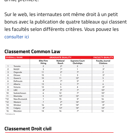
Nous
joindre
Sur le web, les internautes ont même droit à un petit
À
bonus avec la publication de quatre tableaux qui classent
propos
les facultés selon différents critères. Vous pouvez les
Infolettre
consulter ici
S’abonner
Classement Common Law
FAQ
Politique de
confidentialité
Classement Droit civil