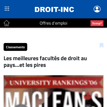
Offres d'emploi
Scoop?
ACTUALITÉS
Accueil
Classements
En
Les meilleures facultés de droit au
Continu
pays…et les pires
Nominations
Bureaux
Conseillers
Juridiques
Campus
Carrière