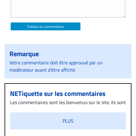
Publiez un commentaire
Remarque
Votre commentaire doit être approuvé par un
modérateur avant d’être affiché.
NETiquette sur les commentaires
Les commentaires sont les bienvenus sur le site. Ils sont
validés par la Rédaction avant d’être publiés et exclus
s’ils présentent un caractère injurieux, raciste ou
PLUS
diffamatoire. Si malgré cette politique de modération,
un commentaire publié sur le site vous dérange, prenez