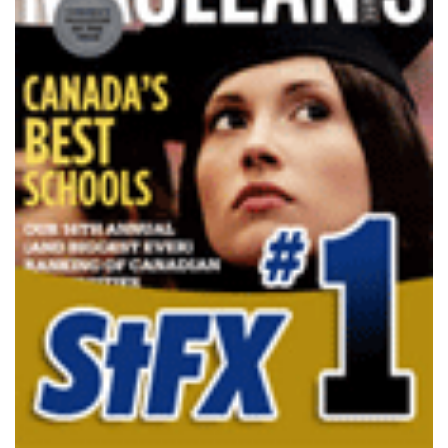
Archives
CARRIÈRE
ET
EMPLOIS
AVOCATS
ET
JURISTES
Offres
d'emploi
Formation
Continue
Métiers
Scoop?
CABINETS