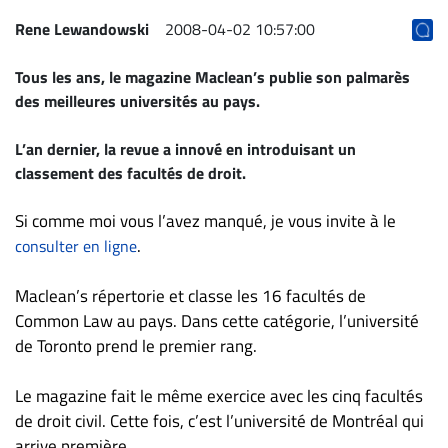
ET
Rene Lewandowski
2008-04-02 10:57:00
ENTREPRISES
Tous les ans, le magazine Maclean’s publie son palmarès
Espace
des meilleures universités au pays.
entreprises
Page
L’an dernier, la revue a innové en introduisant un
entreprises
classement des facultés de droit.
Publier
un
Si comme moi vous l’avez manqué, je vous invite à le
emploi
.
consulter en ligne
Publicité
Maclean’s répertorie et classe les 16 facultés de
Solutions de
Common Law au pays. Dans cette catégorie, l’université
recrutements
de Toronto prend le premier rang.
TROUVEZ-
NOUS
Le magazine fait le même exercice avec les cinq facultés
de droit civil. Cette fois, c’est l’université de Montréal qui
arrive première.