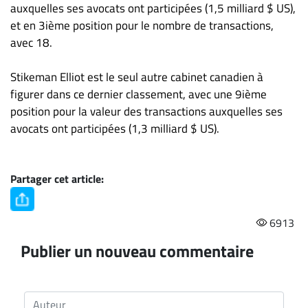
Nous
auxquelles ses avocats ont participées (1,5 milliard $ US),
joindre
et en 3ième position pour le nombre de transactions,
À
avec 18.
propos
Stikeman Elliot est le seul autre cabinet canadien à
Infolettre
figurer dans ce dernier classement, avec une 9ième
S’abonner
position pour la valeur des transactions auxquelles ses
FAQ
avocats ont participées (1,3 milliard $ US).
Politique de
confidentialité
Partager cet article:
6913
Publier un nouveau commentaire