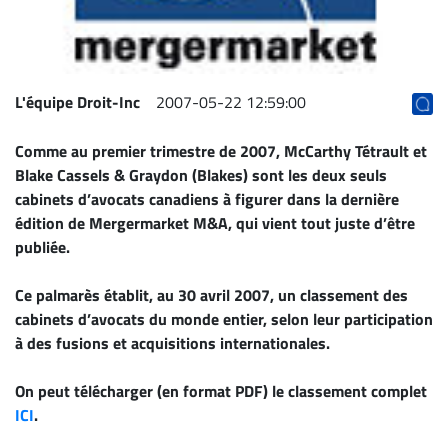
Archives
CARRIÈRE
ET
L'équipe Droit-Inc
2007-05-22 12:59:00
EMPLOIS
Comme au premier trimestre de 2007, McCarthy Tétrault et
AVOCATS
Blake Cassels & Graydon (Blakes) sont les deux seuls
cabinets d’avocats canadiens à figurer dans la dernière
ET
édition de Mergermarket M&A, qui vient tout juste d’être
JURISTES
publiée.
Offres
d'emploi
Ce palmarès établit, au 30 avril 2007, un classement des
Formation
cabinets d’avocats du monde entier, selon leur participation
Continue
à des fusions et acquisitions internationales.
Métiers
On peut télécharger (en format PDF) le classement complet
Scoop?
ICI
.
CABINETS