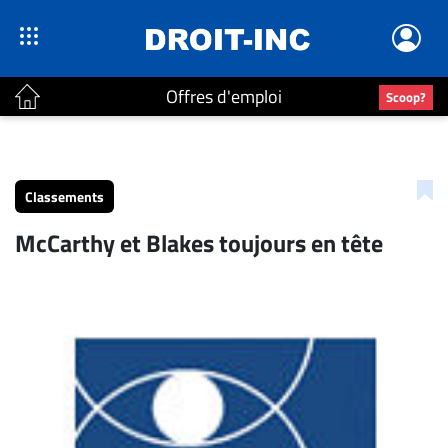
Offres d'emploi
Scoop?
ACTUALITÉS
Accueil
Classements
En
McCarthy et Blakes toujours en tête
Continu
Nominations
Bureaux
Conseillers
Juridiques
Campus
Carrière