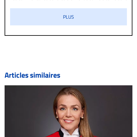
validés par la Rédaction avant d’être publiés et exclus
s’ils présentent un caractère injurieux, raciste ou
PLUS
diffamatoire. Si malgré cette politique de modération,
un commentaire publié sur le site vous dérange, prenez
immédiatement contact par courriel (info@droit-
inc.com) avec la Rédaction. Si votre demande apparait
légitime, le commentaire sera retiré sur le champ. Vous
pouvez également utiliser l’espace dédié aux
commentaires pour publier, dans les mêmes conditions
de validation, un droit de réponse.
Articles similaires
Bien à vous,
La Rédaction de Droit-inc.com