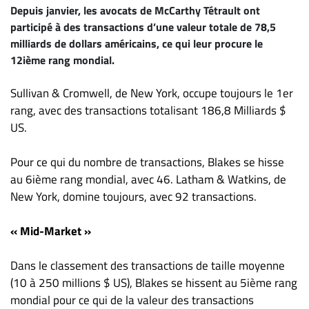
Depuis janvier, les avocats de McCarthy Tétrault ont
ET
participé à des transactions d’une valeur totale de 78,5
ENTREPRISES
milliards de dollars américains, ce qui leur procure le
Espace
12ième rang mondial.
entreprises
Sullivan & Cromwell, de New York, occupe toujours le 1er
Page
rang, avec des transactions totalisant 186,8 Milliards $
entreprises
US.
Publier
un
Pour ce qui du nombre de transactions, Blakes se hisse
emploi
au 6ième rang mondial, avec 46. Latham & Watkins, de
Publicité
New York, domine toujours, avec 92 transactions.
Solutions de
recrutements
« Mid-Market »
TROUVEZ-
Dans le classement des transactions de taille moyenne
NOUS
(10 à 250 millions $ US), Blakes se hissent au 5ième rang
mondial pour ce qui de la valeur des transactions