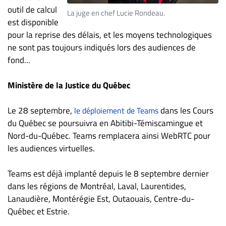
outil de calcul
ET
La juge en chef Lucie Rondeau.
est disponible
ENTREPRISES
pour la reprise des délais, et les moyens technologiques
Espace
ne sont pas toujours indiqués lors des audiences de
entreprises
fond...
Page
entreprises
Ministère de la Justice du Québec
Publier
un
Le 28 septembre,
dans les Cours
le déploiement de Teams
emploi
du Québec se poursuivra en Abitibi-Témiscamingue et
Nord-du-Québec. Teams remplacera ainsi WebRTC pour
Publicité
les audiences virtuelles.
Solutions de
recrutements
Teams est déjà implanté depuis le 8 septembre dernier
TROUVEZ-
dans les régions de Montréal, Laval, Laurentides,
Lanaudière, Montérégie Est, Outaouais, Centre-du-
NOUS
Québec et Estrie.