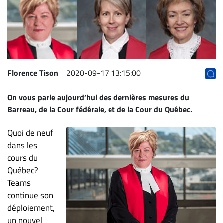
Archives
CARRIÈRE
ET
EMPLOIS
Florence Tison
2020-09-17 13:15:00
AVOCATS
On vous parle aujourd’hui des dernières mesures du
ET
Barreau, de la Cour fédérale, et de la Cour du Québec.
JURISTES
Offres
Quoi de neuf
d'emploi
dans les
cours du
Formation
Québec?
Continue
Teams
Métiers
continue son
Scoop?
déploiement,
CABINETS
un nouvel