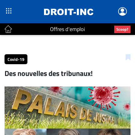
Offres d'emploi
Scoop?
ACTUALITÉS
Accueil
Covid-19
En
Des nouvelles des tribunaux!
Continu
Nominations
Bureaux
Conseillers
Juridiques
Campus
Carrière