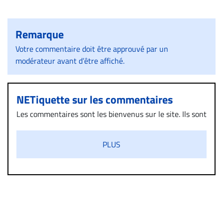
Remarque
Votre commentaire doit être approuvé par un
modérateur avant d’être affiché.
NETiquette sur les commentaires
Les commentaires sont les bienvenus sur le site. Ils sont
validés par la Rédaction avant d’être publiés et exclus
s’ils présentent un caractère injurieux, raciste ou
PLUS
diffamatoire. Si malgré cette politique de modération,
un commentaire publié sur le site vous dérange, prenez
immédiatement contact par courriel (info@droit-
inc.com) avec la Rédaction. Si votre demande apparait
légitime, le commentaire sera retiré sur le champ. Vous
pouvez également utiliser l’espace dédié aux
commentaires pour publier, dans les mêmes conditions