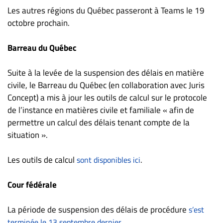
Nous
Les autres régions du Québec passeront à Teams le 19
joindre
octobre prochain.
À
propos
Barreau du Québec
Infolettre
S’abonner
Suite à la levée de la suspension des délais en matière
civile, le Barreau du Québec (en collaboration avec Juris
FAQ
Concept) a mis à jour les outils de calcul sur le protocole
Politique de
de l’instance en matières civile et familiale « afin de
confidentialité
permettre un calcul des délais tenant compte de la
situation ».
Les outils de calcul
.
sont disponibles ici
Cour fédérale
La période de suspension des délais de procédure
s’est
.
terminée le 13 septembre dernier