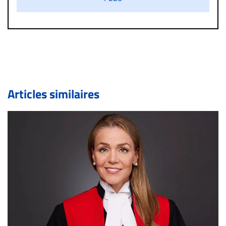
diffamatoire. Si malgré cette politique de modération,
un commentaire publié sur le site vous dérange, prenez
immédiatement contact par courriel (info@droit-
inc.com) avec la Rédaction. Si votre demande apparait
légitime, le commentaire sera retiré sur le champ. Vous
pouvez également utiliser l’espace dédié aux
commentaires pour publier, dans les mêmes conditions
de validation, un droit de réponse.
Articles similaires
Bien à vous,
La Rédaction de Droit-inc.com