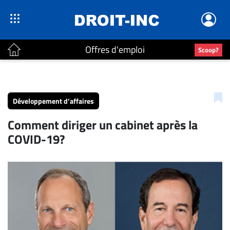
Offres d'emploi
Scoop?
ACTUALITÉS
Accueil
Développement d’affaires
En
Comment diriger un cabinet après la
Continu
COVID-19?
Nominations
Bureaux
Conseillers
Juridiques
Campus
Carrière