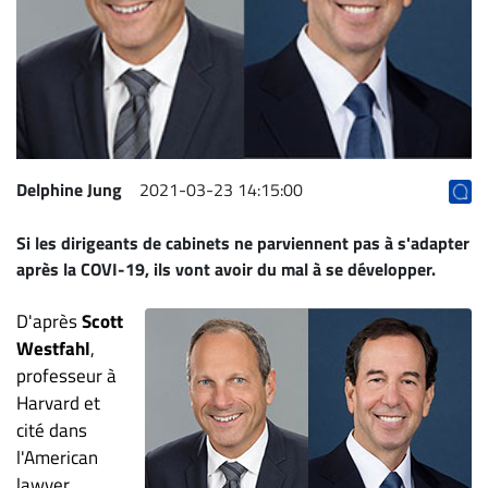
Archives
CARRIÈRE
ET
EMPLOIS
AVOCATS
Delphine Jung
2021-03-23 14:15:00
ET
Si les dirigeants de cabinets ne parviennent pas à s'adapter
JURISTES
après la COVI-19, ils vont avoir du mal à se développer.
Offres
d'emploi
D'après
Scott
Formation
Westfahl
,
Continue
professeur à
Harvard et
Métiers
cité dans
Scoop?
l'American
CABINETS
lawyer