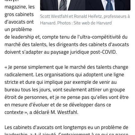
ET
magazine, les
ENTREPRISES
gros cabinets
Scott Westfahl et Ronald Heifetz, professeurs à
d'avocats ont
Harvard. Photos : Site web de Harvard
Espace
un problème
entreprises
de leadership et, compte tenu de l'ultra-compétitivité du
Page
marché des talents, les dirigeants des cabinets d'avocats
entreprises
doivent s'adapter au paysage juridique post-COVID.
Publier
un
« Je pense simplement que le marché des talents change
emploi
radicalement. Les organisations qui adoptent une ligne
stricte et dure qui implique par exemple de venir au
Publicité
bureau tous les jours, vont seulement attirer un groupe
Solutions de
étroit de personnes, et je ne pense pas qu'elles vont être
recrutements
en mesure d'évoluer et de se développer dans ce
TROUVEZ-
contexte », a déclaré M. Westfahl.
NOUS
Les cabinets d'avocats ont longtemps eu un problème de
leadership, a-t-il ajouté. Contrairement à ce qui se passe