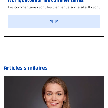
Les commentaires sont les bienvenus sur le site. Ils sont
validés par la Rédaction avant d’être publiés et exclus
s’ils présentent un caractère injurieux, raciste ou
PLUS
diffamatoire. Si malgré cette politique de modération,
un commentaire publié sur le site vous dérange, prenez
immédiatement contact par courriel (info@droit-
inc.com) avec la Rédaction. Si votre demande apparait
légitime, le commentaire sera retiré sur le champ. Vous
pouvez également utiliser l’espace dédié aux
commentaires pour publier, dans les mêmes conditions
de validation, un droit de réponse.
Articles similaires
Bien à vous,
La Rédaction de Droit-inc.com