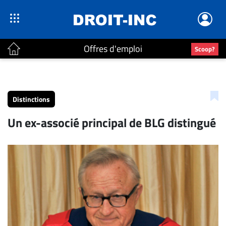
Offres d'emploi
Scoop?
ACTUALITÉS
Accueil
Distinctions
En
Un ex-associé principal de BLG distingué
Continu
Nominations
Bureaux
Conseillers
Juridiques
Campus
Carrière