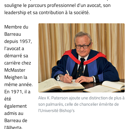
souligne le parcours professionnel d'un avocat, son
ET
leadership et sa contribution à la société.
ENTREPRISES
Espace
Membre du
entreprises
Barreau
Page
depuis 1957,
entreprises
l'avocat a
démarré sa
Publier
un
carrière chez
emploi
McMaster
Meighen la
Publicité
même année.
Solutions de
En 1971, il a
recrutements
Alex K. Paterson ajoute une distinction de plus à
été
TROUVEZ-
son palmarès, celle de chancelier émérite de
également
l’Université Bishop’s
admis au
NOUS
Barreau de
l'Alberta.