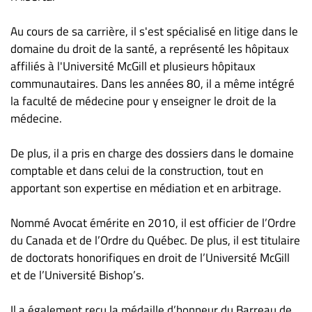
Nous
joindre
Au cours de sa carrière, il s'est spécialisé en litige dans le
À
domaine du droit de la santé, a représenté les hôpitaux
propos
affiliés à l'Université McGill et plusieurs hôpitaux
Infolettre
communautaires. Dans les années 80, il a même intégré
la faculté de médecine pour y enseigner le droit de la
S’abonner
médecine.
FAQ
Politique de
De plus, il a pris en charge des dossiers dans le domaine
confidentialité
comptable et dans celui de la construction, tout en
apportant son expertise en médiation et en arbitrage.
Nommé Avocat émérite en 2010, il est officier de l’Ordre
du Canada et de l’Ordre du Québec. De plus, il est titulaire
de doctorats honorifiques en droit de l’Université McGill
et de l’Université Bishop’s.
Il a également reçu la médaille d’honneur du Barreau de