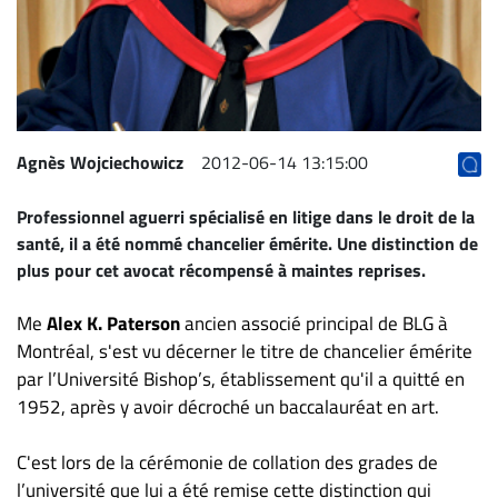
Archives
CARRIÈRE
ET
EMPLOIS
Agnès Wojciechowicz
2012-06-14 13:15:00
AVOCATS
Professionnel aguerri spécialisé en litige dans le droit de la
ET
santé, il a été nommé chancelier émérite. Une distinction de
JURISTES
plus pour cet avocat récompensé à maintes reprises.
Offres
d'emploi
Me
Alex K. Paterson
ancien associé principal de BLG à
Montréal, s'est vu décerner le titre de chancelier émérite
Formation
par l’Université Bishop’s, établissement qu'il a quitté en
Continue
1952, après y avoir décroché un baccalauréat en art.
Métiers
Scoop?
C'est lors de la cérémonie de collation des grades de
CABINETS
l’université que lui a été remise cette distinction qui