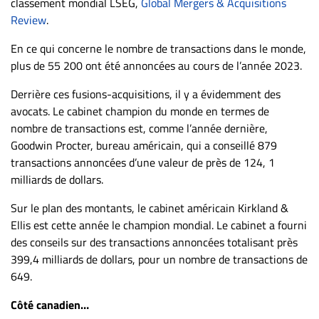
classement mondial LSEG,
Global Mergers & Acquisitions
ET
Review
.
ENTREPRISES
En ce qui concerne le nombre de transactions dans le monde,
Espace
plus de 55 200 ont été annoncées au cours de l’année 2023.
entreprises
Derrière ces fusions-acquisitions, il y a évidemment des
Page
avocats. Le cabinet champion du monde en termes de
entreprises
nombre de transactions est, comme l’année dernière,
Publier
Goodwin Procter, bureau américain, qui a conseillé 879
un
transactions annoncées d’une valeur de près de 124, 1
emploi
milliards de dollars.
Publicité
Sur le plan des montants, le cabinet américain Kirkland &
Solutions de
Ellis est cette année le champion mondial. Le cabinet a fourni
recrutements
des conseils sur des transactions annoncées totalisant près
TROUVEZ-
399,4 milliards de dollars, pour un nombre de transactions de
649.
NOUS
Côté canadien…