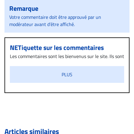
Remarque
Votre commentaire doit être approuvé par un
modérateur avant d’être affiché.
NETiquette sur les commentaires
Les commentaires sont les bienvenus sur le site. Ils sont
validés par la Rédaction avant d’être publiés et exclus
s’ils présentent un caractère injurieux, raciste ou
PLUS
diffamatoire. Si malgré cette politique de modération,
un commentaire publié sur le site vous dérange, prenez
immédiatement contact par courriel (info@droit-
inc.com) avec la Rédaction. Si votre demande apparait
légitime, le commentaire sera retiré sur le champ. Vous
pouvez également utiliser l’espace dédié aux
commentaires pour publier, dans les mêmes conditions
de validation, un droit de réponse.
Articles similaires