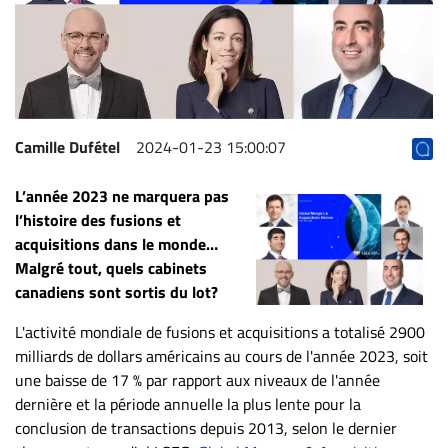
Archives
CARRIÈRE
ET
EMPLOIS
Camille Dufétel
2024-01-23 15:00:07
AVOCATS
L’année 2023 ne marquera pas
ET
l’histoire des fusions et
JURISTES
acquisitions dans le monde…
Offres
Malgré tout, quels cabinets
d'emploi
canadiens sont sortis du lot?
Formation
L'activité mondiale de fusions et acquisitions a totalisé 2900
Continue
milliards de dollars américains au cours de l'année 2023, soit
Métiers
une baisse de 17 % par rapport aux niveaux de l'année
dernière et la période annuelle la plus lente pour la
Scoop?
conclusion de transactions depuis 2013, selon le dernier
CABINETS