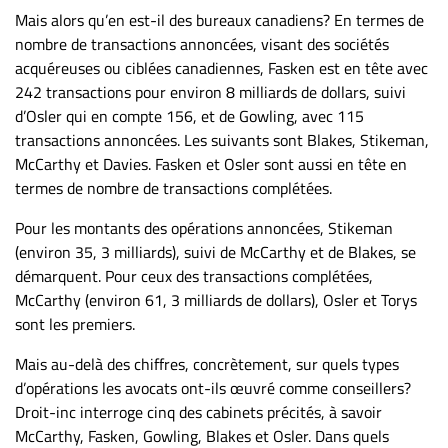
Nous
Mais alors qu’en est-il des bureaux canadiens? En termes de
joindre
nombre de transactions annoncées, visant des sociétés
À
acquéreuses ou ciblées canadiennes, Fasken est en tête avec
propos
242 transactions pour environ 8 milliards de dollars, suivi
Infolettre
d’Osler qui en compte 156, et de Gowling, avec 115
transactions annoncées. Les suivants sont Blakes, Stikeman,
S’abonner
McCarthy et Davies. Fasken et Osler sont aussi en tête en
FAQ
termes de nombre de transactions complétées.
Politique de
Pour les montants des opérations annoncées, Stikeman
confidentialité
(environ 35, 3 milliards), suivi de McCarthy et de Blakes, se
démarquent. Pour ceux des transactions complétées,
McCarthy (environ 61, 3 milliards de dollars), Osler et Torys
sont les premiers.
Mais au-delà des chiffres, concrètement, sur quels types
d’opérations les avocats ont-ils œuvré comme conseillers?
Droit-inc interroge cinq des cabinets précités, à savoir
McCarthy, Fasken, Gowling, Blakes et Osler. Dans quels