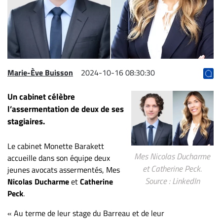
Archives
CARRIÈRE
ET
EMPLOIS
Marie-Ève Buisson
2024-10-16 08:30:30
AVOCATS
Un cabinet célèbre
ET
l’assermentation de deux de ses
JURISTES
stagiaires.
Offres
d'emploi
Le cabinet Monette Barakett
Mes Nicolas Ducharme
Formation
accueille dans son équipe deux
et Catherine Peck.
Continue
jeunes avocats assermentés, Mes
Source : LinkedIn
Nicolas Ducharme
et
Catherine
Métiers
Peck
.
Scoop?
« Au terme de leur stage du Barreau et de leur
CABINETS