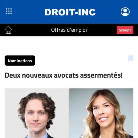
Offres d'emploi
Scoop?
ACTUALITÉS
Accueil
Nominations
En
Deux nouveaux avocats assermentés!
Continu
Nominations
Bureaux
Conseillers
Juridiques
Campus
Carrière