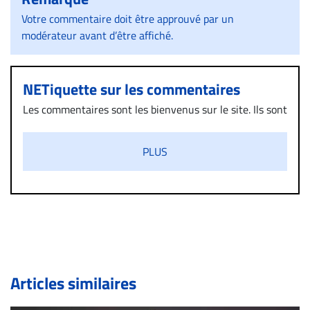
Votre commentaire doit être approuvé par un
modérateur avant d’être affiché.
NETiquette sur les commentaires
Les commentaires sont les bienvenus sur le site. Ils sont
validés par la Rédaction avant d’être publiés et exclus
s’ils présentent un caractère injurieux, raciste ou
PLUS
diffamatoire. Si malgré cette politique de modération,
un commentaire publié sur le site vous dérange, prenez
immédiatement contact par courriel (info@droit-
inc.com) avec la Rédaction. Si votre demande apparait
légitime, le commentaire sera retiré sur le champ. Vous
pouvez également utiliser l’espace dédié aux
commentaires pour publier, dans les mêmes conditions
de validation, un droit de réponse.
Articles similaires
Bien à vous,