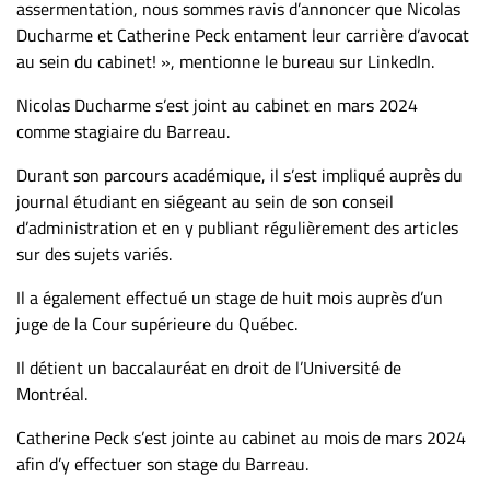
assermentation, nous sommes ravis d’annoncer que Nicolas
ET
Ducharme et Catherine Peck entament leur carrière d’avocat
ENTREPRISES
au sein du cabinet! », mentionne le bureau sur LinkedIn.
Espace
Nicolas Ducharme s’est joint au cabinet en mars 2024
entreprises
comme stagiaire du Barreau.
Page
Durant son parcours académique, il s’est impliqué auprès du
entreprises
journal étudiant en siégeant au sein de son conseil
Publier
d’administration et en y publiant régulièrement des articles
un
sur des sujets variés.
emploi
Publicité
Il a également effectué un stage de huit mois auprès d’un
juge de la Cour supérieure du Québec.
Solutions de
recrutements
Il détient un baccalauréat en droit de l’Université de
TROUVEZ-
Montréal.
NOUS
Catherine Peck s’est jointe au cabinet au mois de mars 2024
afin d’y effectuer son stage du Barreau.