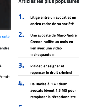
Articles les plus populaires
1.
Litige entre un avocat et un
ancien cadre de sa société
2.
Une avocate de Marc-André
menter
Grenon radiée un mois en
rendre
lien avec une vidéo
« choquante »
3.
s.
Plaider, enseigner et
repenser le droit criminel
férents
4.
De Davies à l'IA : deux
avocats lèvent 1,5 M$ pour
remplacer la réceptionniste