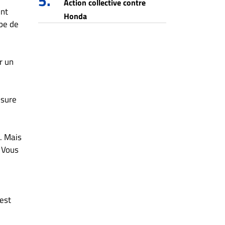
5.
Action collective contre
ent
Honda
ype de
r un
esure
p. Mais
. Vous
 est