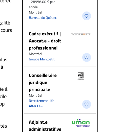
térêt.
128956.00 $ par
année
Montréal
Barreau du Québec
alité
ecours
Cadre exécutif |
Avocat.e - droit
professionnel
Montréal
plus
Groupe Montpetit
 à
Conseiller.ère
juridique
ée à
principal.e
cile
Montréal
Recrutement Life
rop
After Law
Adjoint.e
ités
administratif.ve