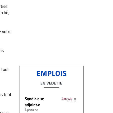
tise
arché,
e votre
pas
 tout
EMPLOIS
EN VEDETTE
as tout
Syndic.que
adjoint.e
À partir de