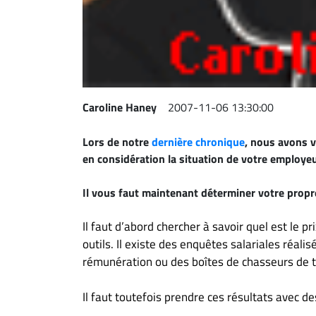
À
propos
Infolettre
S’abonner
FAQ
Caroline Haney
2007-11-06 13:30:00
Politique de
confidentialité
Lors de notre
dernière chronique
, nous avons v
en considération la situation de votre employe
Il vous faut maintenant déterminer votre propre
Il faut d’abord chercher à savoir quel est le p
outils. Il existe des enquêtes salariales réali
rémunération ou des boîtes de chasseurs de t
Il faut toutefois prendre ces résultats avec de