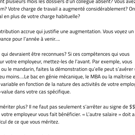
nt plusieurs mois les dossiers d’un collègue absent? Vous ave
rim? Votre charge de travail a augmenté considérablement? O
al en plus de votre charge habituelle?
tribution accrue qui justifie une augmentation. Vous voyez un
vance pour l’année à venir….
 qui devraient être reconnues? Si ces compétences qui vous
our votre employeur, mettez-les de l’avant. Par exemple, vous
 le mandarin, faites la démonstration qu’elle peut s’avérer 
n peu moins….Le bac en génie mécanique, le MBA ou la maîtrise 
variable en fonction de la nature des activités de votre employ
-value dans votre cas spécifique.
 mériter plus? Il ne faut pas seulement s’arrêter au signe de $
votre employeur vous fait bénéficier. « L’autre salaire » doit a
lcul de ce que vous méritez.