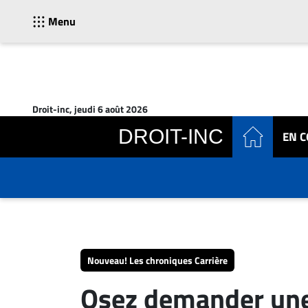
Menu
ACTUALITÉS
Accueil
Droit-inc, jeudi 6 août 2026
En
DROIT-INC
EN 
Continu
Nominations
Bureaux
Conseillers
Juridiques
Campus
Carrière
Nouveau! Les chroniques Carrière
Archives
Osez demander une
CARRIÈRE