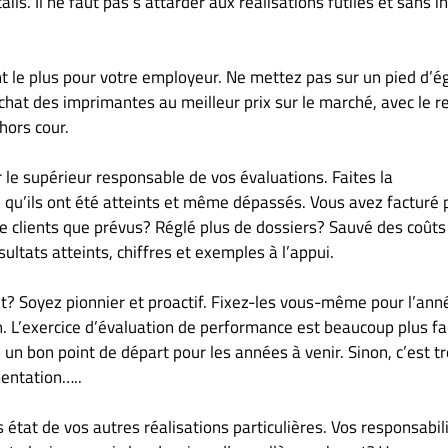
ils. Il ne faut pas s’attarder aux réalisations futiles et sans in
t le plus pour votre employeur. Ne mettez pas sur un pied d’ég
chat des imprimantes au meilleur prix sur le marché, avec le r
hors cour.
 le supérieur responsable de vos évaluations. Faites la
, qu’ils ont été atteints et même dépassés. Vous avez facturé 
de clients que prévus? Réglé plus de dossiers? Sauvé des coûts
ésultats atteints, chiffres et exemples à l’appui.
t? Soyez pionnier et proactif. Fixez-les vous-même pour l’ann
n. L’exercice d’évaluation de performance est beaucoup plus fa
 un bon point de départ pour les années à venir. Sinon, c’est t
mentation…..
s état de vos autres réalisations particulières. Vos responsabil