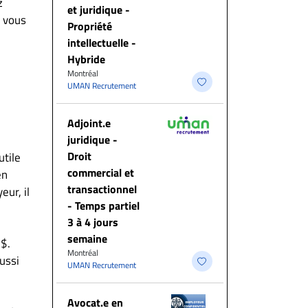
z
et juridique -
n vous
Propriété
intellectuelle -
Hybride
Montréal
UMAN Recrutement
Adjoint.e
juridique -
Droit
utile
commercial et
en
transactionnel
eur, il
- Temps partiel
3 à 4 jours
semaine
$$.
Montréal
ussi
UMAN Recrutement
Avocat.e en