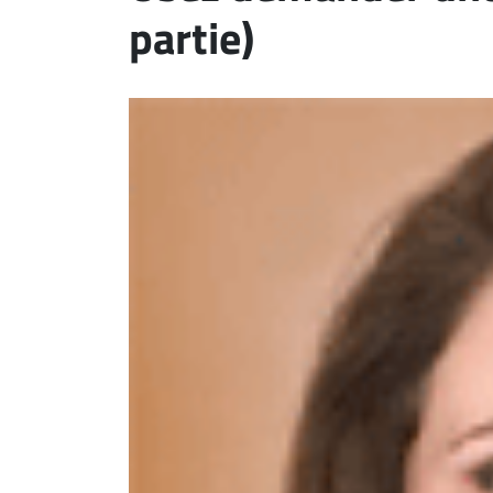
partie)
ET
EMPLOIS
AVOCATS
ET
JURISTES
Offres
d'emploi
Formation
Continue
Métiers
Scoop?
CABINETS
ET
ENTREPRISES