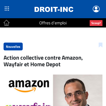
Offres d'emploi
Scoop?
ACTUALITÉS
Accueil
Nouvelles
En
Action collective contre Amazon,
Continu
Wayfair et Home Depot
Nominations
Bureaux
Conseillers
Juridiques
Campus
Carrière