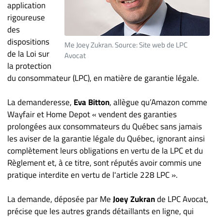
application
ET
rigoureuse
ENTREPRISES
des
Espace
dispositions
Me Joey Zukran. Source: Site web de LPC
entreprises
de la Loi sur
Avocat
la protection
Page
du consommateur (LPC), en matière de garantie légale.
entreprises
Publier
La demanderesse,
Eva Bitton
, allègue qu’Amazon comme
un
Wayfair et Home Depot « vendent des garanties
emploi
prolongées aux consommateurs du Québec sans jamais
Publicité
les aviser de la garantie légale du Québec, ignorant ainsi
Solutions de
complètement leurs obligations en vertu de la LPC et du
recrutements
Règlement et, à ce titre, sont réputés avoir commis une
TROUVEZ-
pratique interdite en vertu de l'article 228 LPC ».
NOUS
La demande, déposée par Me
Joey Zukran
de LPC Avocat,
précise que les autres grands détaillants en ligne, qui