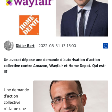
Archives
CARRIÈRE
ET
EMPLOIS
AVOCATS
Didier Bert
2022-08-31 13:15:00
ET
JURISTES
Un avocat dépose une demande d’autorisation d’action
collective contre Amazon, Wayfair et Home Depot. Qui est-
Offres
il?
d'emploi
Formation
Continue
Une demande
Métiers
d’action
Scoop?
collective
réclame une
CABINETS