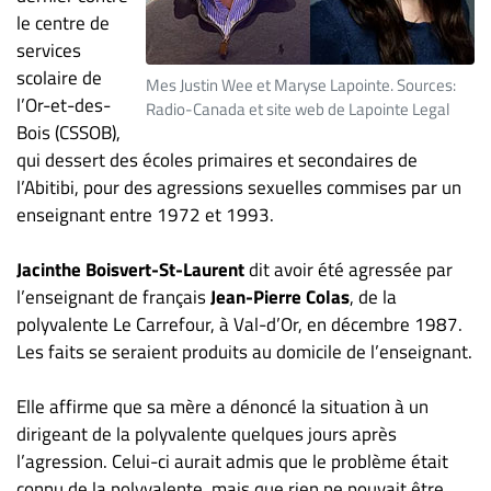
ET
le centre de
services
ENTREPRISES
scolaire de
Mes Justin Wee et Maryse Lapointe. Sources:
Espace
l’Or-et-des-
Radio-Canada et site web de Lapointe Legal
entreprises
Bois (CSSOB),
Page
qui dessert des écoles primaires et secondaires de
entreprises
l’Abitibi, pour des agressions sexuelles commises par un
Publier
enseignant entre 1972 et 1993.
un
emploi
Jacinthe Boisvert-St-Laurent
dit avoir été agressée par
l’enseignant de français
Jean-Pierre Colas
, de la
Publicité
polyvalente Le Carrefour, à Val-d’Or, en décembre 1987.
Solutions de
Les faits se seraient produits au domicile de l’enseignant.
recrutements
TROUVEZ-
Elle affirme que sa mère a dénoncé la situation à un
NOUS
dirigeant de la polyvalente quelques jours après
l’agression. Celui-ci aurait admis que le problème était
connu de la polyvalente, mais que rien ne pouvait être