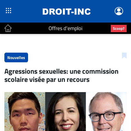
Offres d'emploi
Scoop?
ACTUALITÉS
Accueil
Nouvelles
En
Agressions sexuelles: une commission
Continu
scolaire visée par un recours
Nominations
Bureaux
Conseillers
Juridiques
Campus
Carrière