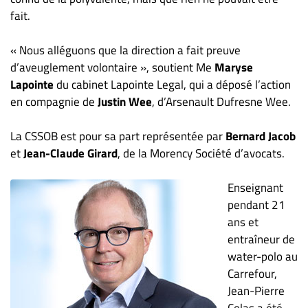
Nous
fait.
joindre
À
« Nous alléguons que la direction a fait preuve
propos
d’aveuglement volontaire », soutient Me
Maryse
Infolettre
Lapointe
du cabinet Lapointe Legal, qui a déposé l’action
S’abonner
en compagnie de
Justin Wee
, d’Arsenault Dufresne Wee.
FAQ
La CSSOB est pour sa part représentée par
Bernard Jacob
Politique de
et
Jean-Claude Girard
, de la Morency Société d’avocats.
confidentialité
Enseignant
pendant 21
ans et
entraîneur de
water-polo au
Carrefour,
Jean-Pierre
Colas a été