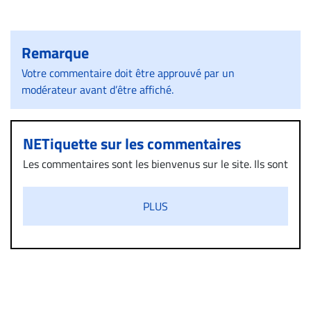
Remarque
Votre commentaire doit être approuvé par un
modérateur avant d’être affiché.
NETiquette sur les commentaires
Les commentaires sont les bienvenus sur le site. Ils sont
validés par la Rédaction avant d’être publiés et exclus
s’ils présentent un caractère injurieux, raciste ou
PLUS
diffamatoire. Si malgré cette politique de modération,
un commentaire publié sur le site vous dérange, prenez
immédiatement contact par courriel (info@droit-
inc.com) avec la Rédaction. Si votre demande apparait
légitime, le commentaire sera retiré sur le champ. Vous
pouvez également utiliser l’espace dédié aux