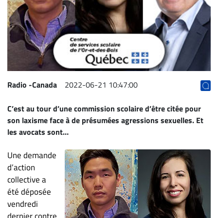
Archives
CARRIÈRE
ET
EMPLOIS
AVOCATS
Radio -Canada
2022-06-21 10:47:00
ET
C’est au tour d’une commission scolaire d’être citée pour
JURISTES
son laxisme face à de présumées agressions sexuelles. Et
Offres
les avocats sont…
d'emploi
Une demande
Formation
Continue
d’action
collective a
Métiers
été déposée
Scoop?
vendredi
CABINETS
dernier contre