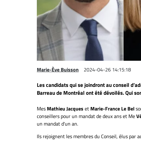
Espace
entreprises
Page
entreprises
Publier
un
emploi
Marie-Ève Buisson
2024-04-26 14:15:18
Publicité
Solutions de
Les candidats qui se joindront au conseil d’a
recrutements
Barreau de Montréal ont été dévoilés. Qui son
TROUVEZ-
Mes
Mathieu Jacques
et
Marie-France Le Bel
so
NOUS
conseillers pour un mandat de deux ans et Me
Vé
un mandat d'un an.
Nous
joindre
Ils rejoignent les membres du Conseil, élus par a