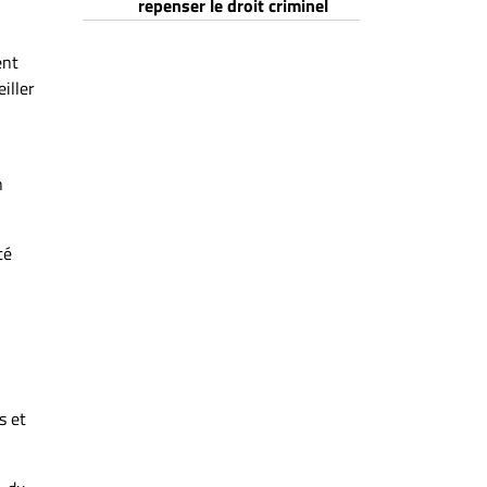
repenser le droit criminel
ent
iller
n
té
s et