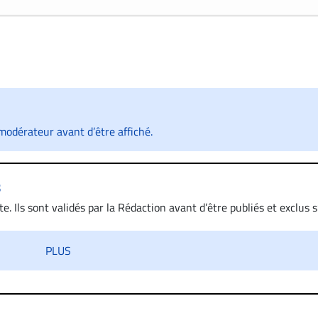
odérateur avant d’être affiché.
s
. Ils sont validés par la Rédaction avant d’être publiés et exclus s’
 diffamatoire. Si malgré cette politique de modération, un comment
iatement contact par courriel (info@droit-inc.com) avec la Rédacti
PLUS
taire sera retiré sur le champ. Vous pouvez également utiliser
 dans les mêmes conditions de validation, un droit de réponse.