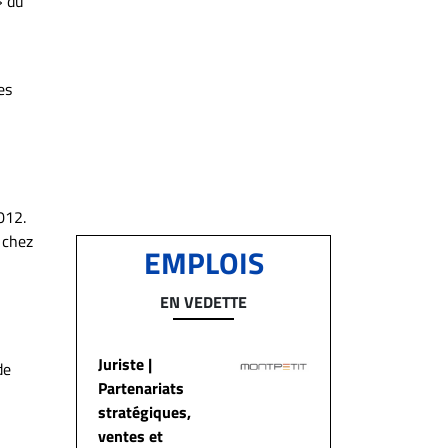
» du
es
012.
e chez
EMPLOIS
EN VEDETTE
Juriste |
de
Partenariats
stratégiques,
ventes et