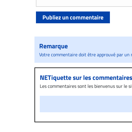
Publiez un commentaire
Remarque
Votre commentaire doit être approuvé par un m
NETiquette sur les commentaire
Les commentaires sont les bienvenus sur le site
présentent un caractère injurieux, raciste ou
publié sur le site vous dérange, prenez imméd
Si votre demande apparait légitime, le commen
l’espace dédié aux commentaires pour publier,
Bien à vous,