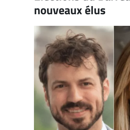
nouveaux élus
ET
EMPLOIS
AVOCATS
ET
JURISTES
Offres
d'emploi
Formation
Continue
Métiers
Scoop?
CABINETS
ET
ENTREPRISES