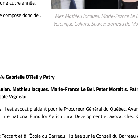
 une autre année.
e compose donc de :
Mes Mathieu Jacques, Marie-France Le B
Véronique Collard. Source: Barreau de Mo
 Me
Gabrielle O'Reilly Patry
nian, Mathieu Jacques, Marie-France Le Bel, Peter Moraitis, Patr
cale Vigneau
. Il est avocat plaidant pour le Procureur Général du Québec. Ava
hez International Fund for Agricultural Development et avocat chez 
t Teccart et à l’École du Barreau. Il siège sur le Conseil du Barreau