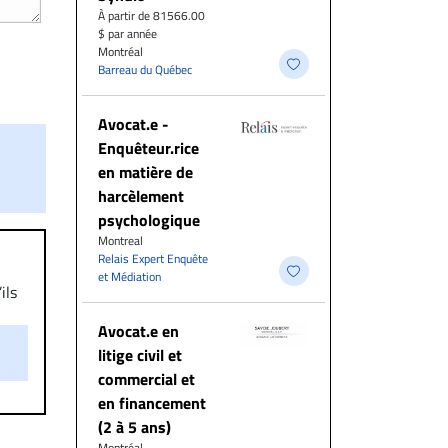
À partir de 81566.00
$ par année
Montréal
Barreau du Québec
Avocat.e -
Enquêteur.rice
en matière de
harcèlement
psychologique
Montreal
Relais Expert Enquête
et Médiation
ils
aire
Avocat.e en
on.
litige civil et
commercial et
en financement
(2 à 5 ans)
Montréal