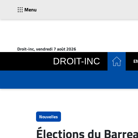
Menu
ACTUALITÉS
Accueil
Droit-inc, vendredi 7 août 2026
En
DROIT-INC
E
Continu
Nominations
Bureaux
Conseillers
Juridiques
Campus
Carrière
Nouvelles
Archives
Élections du Barrea
CARRIÈRE