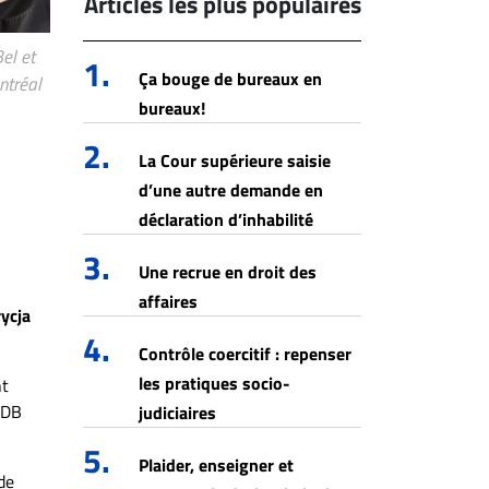
Articles les plus populaires
el et
1.
Ça bouge de bureaux en
ntréal
bureaux!
2.
La Cour supérieure saisie
d’une autre demande en
déclaration d’inhabilité
3.
Une recrue en droit des
affaires
ycja
4.
Contrôle coercitif : repenser
les pratiques socio-
nt
KDB
judiciaires
5.
Plaider, enseigner et
 de