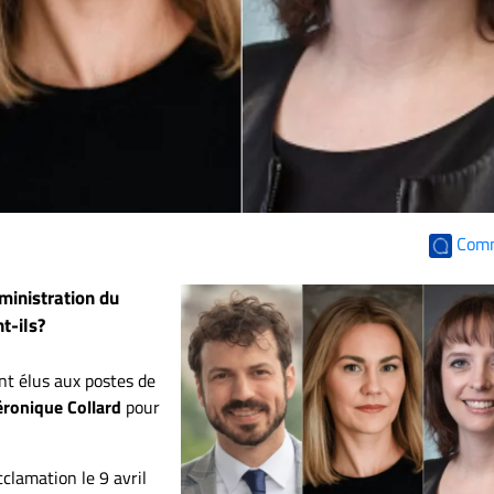
Com
dministration du
t-ils?
nt élus aux postes de
ronique Collard
pour
cclamation le 9 avril