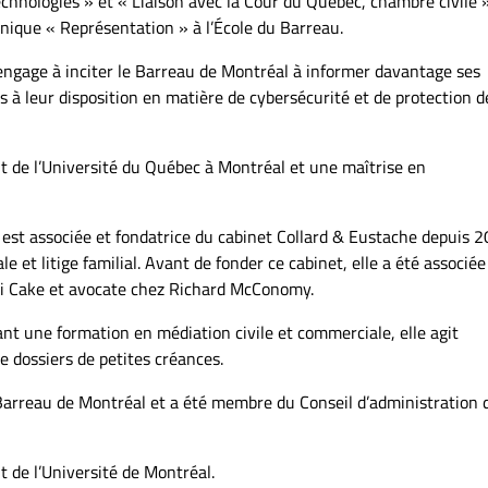
chnologies » et « Liaison avec la Cour du Québec, chambre civile 
nique « Représentation » à l’École du Barreau.
engage à inciter le Barreau de Montréal à informer davantage ses
s à leur disposition en matière de cybersécurité et de protection d
t de l’Université du Québec à Montréal et une maîtrise en
e est associée et fondatrice du cabinet Collard & Eustache depuis 2
e et litige familial. Avant de fonder ce cabinet, elle a été associé
si Cake et avocate chez Richard McConomy.
nt une formation en médiation civile et commerciale, elle agit
e dossiers de petites créances.
Barreau de Montréal et a été membre du Conseil d’administration 
 de l’Université de Montréal.