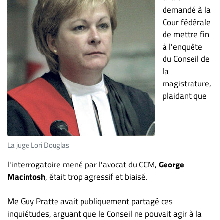
Nous
demandé à la
joindre
Cour fédérale
À
de mettre fin
propos
à l'enquête
Infolettre
du Conseil de
la
S’abonner
magistrature,
FAQ
plaidant que
Politique de
confidentialité
La juge Lori Douglas
l'interrogatoire mené par l'avocat du CCM,
George
Macintosh
, était trop agressif et biaisé.
Me Guy Pratte avait publiquement partagé ces
inquiétudes, arguant que le Conseil ne pouvait agir à la