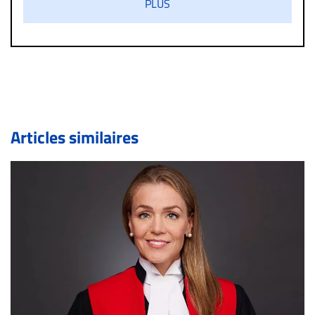
PLUS
diffamatoire. Si malgré cette politique de modération,
un commentaire publié sur le site vous dérange, prenez
immédiatement contact par courriel (info@droit-
inc.com) avec la Rédaction. Si votre demande apparait
légitime, le commentaire sera retiré sur le champ. Vous
pouvez également utiliser l’espace dédié aux
commentaires pour publier, dans les mêmes conditions
de validation, un droit de réponse.
Articles similaires
Bien à vous,
La Rédaction de Droit-inc.com