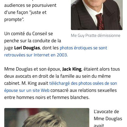
audiences se poursuivent
ET
d'une façon "juste et
ENTREPRISES
prompte".
Espace
entreprises
Un comité du Conseil se
Me Guy Pratte démissionne
Page
penche sur la conduite de la
entreprises
juge
Lori Douglas
, dont les
photos érotiques se sont
Publier
retrouvées sur Internet en 2003.
un
emploi
Mme Douglas et son époux,
Jack King
, étaient alors tous
deux avocats en droit de la famille au sein du même
Publicité
cabinet. M. King avait
téléchargé des photos osées de son
Solutions de
consacré aux relations sexuelles
épouse sur un site Web
recrutements
entre hommes noirs et femmes blanches.
TROUVEZ-
L'avocate de
NOUS
Mme Douglas
avait