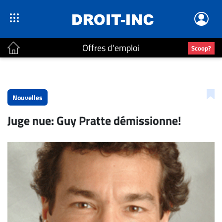
Offres d'emploi
Scoop?
ACTUALITÉS
Accueil
Nouvelles
En
Juge nue: Guy Pratte démissionne!
Continu
Nominations
Bureaux
Conseillers
Juridiques
Campus
Carrière