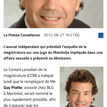
Archives
CARRIÈRE
ET
EMPLOIS
La Presse Canadienne
2012-08-27 16:27:00
AVOCATS
L'avocat indépendant qui présidait l'enquête de la
ET
magistrature sur une juge du Manitoba impliquée dans une
JURISTES
affaire sexuelle a présenté sa démission.
Offres
d'emploi
Le Conseil canadien de la
magistrature (CCM) a indiqué
Formation
lundi que le remplaçant de Me
Continue
Guy Pratte
, associé chez BLG
Métiers
à Montréal, serait nommé le
Scoop?
plus rapidement possible, afin
CABINETS
de s'assurer que les