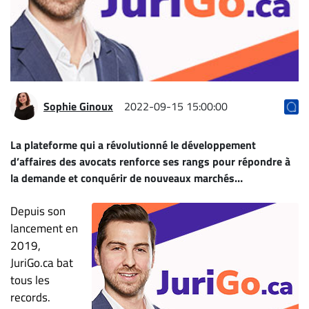
Archives
CARRIÈRE
ET
EMPLOIS
Sophie Ginoux
2022-09-15 15:00:00
AVOCATS
ET
La plateforme qui a révolutionné le développement
JURISTES
d’affaires des avocats renforce ses rangs pour répondre à
la demande et conquérir de nouveaux marchés…
Offres
d'emploi
Depuis son
Formation
lancement en
Continue
2019,
Métiers
JuriGo.ca bat
Scoop?
tous les
records.
CABINETS