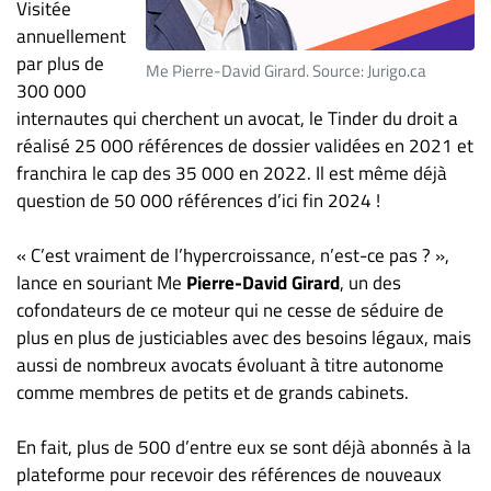
Visitée
ET
annuellement
ENTREPRISES
par plus de
Me Pierre-David Girard. Source: Jurigo.ca
300 000
Espace
entreprises
internautes qui cherchent un avocat, le Tinder du droit a
réalisé 25 000 références de dossier validées en 2021 et
Page
franchira le cap des 35 000 en 2022. Il est même déjà
entreprises
question de 50 000 références d’ici fin 2024 !
Publier
un
« C’est vraiment de l’hypercroissance, n’est-ce pas ? »,
emploi
lance en souriant Me
Pierre-David Girard
, un des
Publicité
cofondateurs de ce moteur qui ne cesse de séduire de
Solutions de
plus en plus de justiciables avec des besoins légaux, mais
recrutements
aussi de nombreux avocats évoluant à titre autonome
TROUVEZ-
comme membres de petits et de grands cabinets.
NOUS
En fait, plus de 500 d’entre eux se sont déjà abonnés à la
plateforme pour recevoir des références de nouveaux