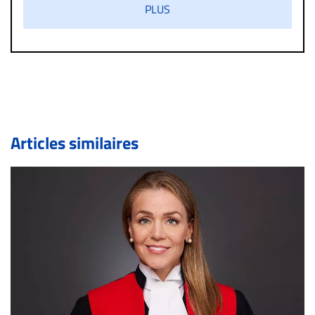
PLUS
diffamatoire. Si malgré cette politique de modération,
un commentaire publié sur le site vous dérange, prenez
immédiatement contact par courriel (info@droit-
inc.com) avec la Rédaction. Si votre demande apparait
légitime, le commentaire sera retiré sur le champ. Vous
pouvez également utiliser l’espace dédié aux
commentaires pour publier, dans les mêmes conditions
de validation, un droit de réponse.
Articles similaires
Bien à vous,
La Rédaction de Droit-inc.com