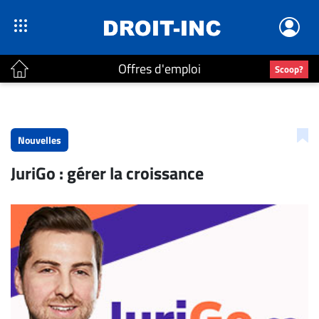
Offres d'emploi
Scoop?
ACTUALITÉS
Accueil
Nouvelles
En
JuriGo : gérer la croissance
Continu
Nominations
Bureaux
Conseillers
Juridiques
Campus
Carrière