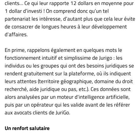
Nous
clients… Ce qui leur rapporte 12 dollars en moyenne pour
joindre
1 dollar d’investi ! On comprend donc qu’un tel
À
partenariat les intéresse, d’autant plus que cela leur évite
propos
de consacrer de longues heures à leur développement
d’affaires.
Infolettre
S’abonner
En prime, rappelons également en quelques mots le
FAQ
fonctionnement intuitif et simplissime de Jurigo : les
Politique de
individus ou les groupes qui ont des besoins juridiques se
confidentialité
rendent gratuitement sur la plateforme, où ils indiquent
leurs attentes (territoire géographique, domaine du droit
recherché, aide juridique ou pas, etc.). Ces données sont
alors analysées par un moteur d’intelligence artificielle,
puis par un opérateur qui les valide avant de les référer
aux avocats clients de JuriGo.
Un renfort salutaire