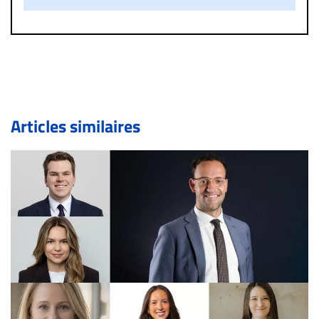
un commentaire publié sur le site vous dérange, prenez
immédiatement contact par courriel (info@droit-
inc.com) avec la Rédaction. Si votre demande apparait
légitime, le commentaire sera retiré sur le champ. Vous
pouvez également utiliser l’espace dédié aux
commentaires pour publier, dans les mêmes conditions
de validation, un droit de réponse.
Articles similaires
Bien à vous,
La Rédaction de Droit-inc.com