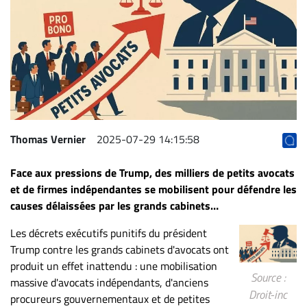
Archives
CARRIÈRE
ET
EMPLOIS
AVOCATS
ET
Thomas Vernier
2025-07-29 14:15:58
JURISTES
Face aux pressions de Trump, des milliers de petits avocats
Offres
et de firmes indépendantes se mobilisent pour défendre les
d'emploi
causes délaissées par les grands cabinets…
Formation
Les décrets exécutifs punitifs du président
Continue
Trump contre les grands cabinets d'avocats ont
Métiers
produit un effet inattendu : une mobilisation
Scoop?
Source :
massive d'avocats indépendants, d'anciens
Droit-inc
procureurs gouvernementaux et de petites
CABINETS