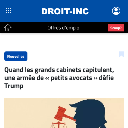
Offres d'emploi
Scoop?
ACTUALITÉS
Accueil
Nouvelles
En
Quand les grands cabinets capitulent,
Continu
une armée de « petits avocats » défie
Nominations
Trump
Bureaux
Conseillers
Juridiques
Campus
Carrière