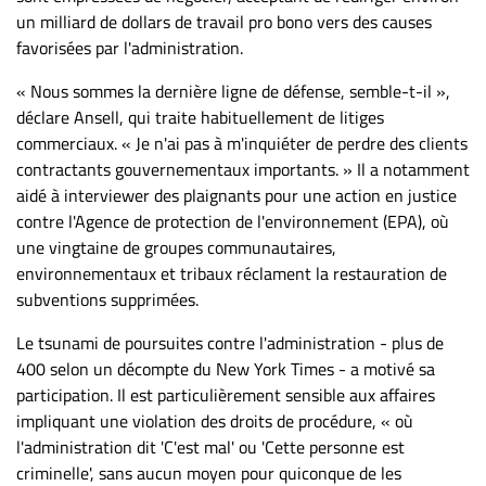
Nous
un milliard de dollars de travail pro bono vers des causes
joindre
favorisées par l'administration.
À
propos
« Nous sommes la dernière ligne de défense, semble-t-il »,
déclare Ansell, qui traite habituellement de litiges
Infolettre
commerciaux. « Je n'ai pas à m'inquiéter de perdre des clients
S’abonner
contractants gouvernementaux importants. » Il a notamment
FAQ
aidé à interviewer des plaignants pour une action en justice
contre l'Agence de protection de l'environnement (EPA), où
Politique de
une vingtaine de groupes communautaires,
confidentialité
environnementaux et tribaux réclament la restauration de
subventions supprimées.
Le tsunami de poursuites contre l'administration - plus de
400 selon un décompte du New York Times - a motivé sa
participation. Il est particulièrement sensible aux affaires
impliquant une violation des droits de procédure, « où
l'administration dit 'C'est mal' ou 'Cette personne est
criminelle', sans aucun moyen pour quiconque de les