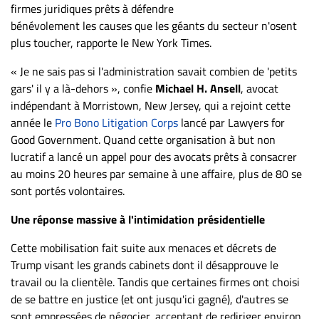
firmes juridiques prêts à défendre
ET
bénévolement les causes que les géants du secteur n'osent
ENTREPRISES
plus toucher, rapporte le New York Times.
Espace
« Je ne sais pas si l'administration savait combien de 'petits
entreprises
gars' il y a là-dehors », confie
Michael H. Ansell
, avocat
Page
indépendant à Morristown, New Jersey, qui a rejoint cette
entreprises
année le
Pro Bono Litigation Corps
lancé par Lawyers for
Publier
Good Government. Quand cette organisation à but non
un
lucratif a lancé un appel pour des avocats prêts à consacrer
emploi
au moins 20 heures par semaine à une affaire, plus de 80 se
sont portés volontaires.
Publicité
Solutions de
Une réponse massive à l'intimidation présidentielle
recrutements
Cette mobilisation fait suite aux menaces et décrets de
TROUVEZ-
Trump visant les grands cabinets dont il désapprouve le
NOUS
travail ou la clientèle. Tandis que certaines firmes ont choisi
de se battre en justice (et ont jusqu'ici gagné), d'autres se
sont empressées de négocier, acceptant de rediriger environ