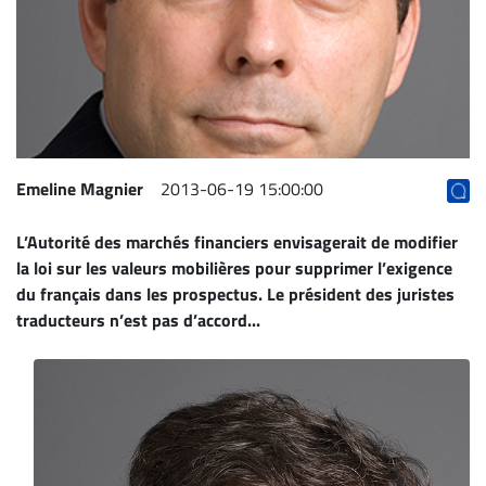
Archives
CARRIÈRE
ET
EMPLOIS
AVOCATS
Emeline Magnier
2013-06-19 15:00:00
ET
L’Autorité des marchés financiers envisagerait de modifier
JURISTES
la loi sur les valeurs mobilières pour supprimer l’exigence
Offres
du français dans les prospectus. Le président des juristes
d'emploi
traducteurs n’est pas d’accord...
Formation
Continue
Métiers
Scoop?
CABINETS