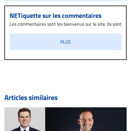
NETiquette sur les commentaires
Les commentaires sont les bienvenus sur le site. Ils sont
validés par la Rédaction avant d’être publiés et exclus
s’ils présentent un caractère injurieux, raciste ou
PLUS
diffamatoire. Si malgré cette politique de modération,
un commentaire publié sur le site vous dérange, prenez
immédiatement contact par courriel (info@droit-
inc.com) avec la Rédaction. Si votre demande apparait
légitime, le commentaire sera retiré sur le champ. Vous
pouvez également utiliser l’espace dédié aux
commentaires pour publier, dans les mêmes conditions
de validation, un droit de réponse.
Articles similaires
Bien à vous,
La Rédaction de Droit-inc.com