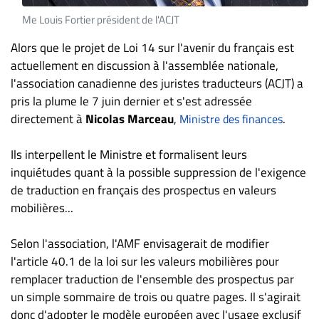
Nous
joindre
Me Louis Fortier président de l'ACJT
À
Alors que le projet de Loi 14 sur l'avenir du français est
propos
actuellement en discussion à l'assemblée nationale,
Infolettre
l'association canadienne des juristes traducteurs (ACJT) a
pris la plume le 7 juin dernier et s'est adressée
S’abonner
directement à
Nicolas Marceau
,
.
Ministre des finances
FAQ
Politique de
Ils interpellent le Ministre et formalisent leurs
confidentialité
inquiétudes quant à la possible suppression de l'exigence
de traduction en français des prospectus en valeurs
mobilières...
Selon l'association, l'AMF envisagerait de modifier
l'article 40.1 de la loi sur les valeurs mobilières pour
remplacer traduction de l'ensemble des prospectus par
un simple sommaire de trois ou quatre pages. Il s'agirait
donc d'adopter le modèle européen avec l'usage exclusif