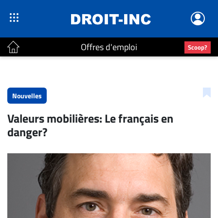
Offres d'emploi
Scoop?
ACTUALITÉS
Accueil
Nouvelles
En
Valeurs mobilières: Le français en
Continu
danger?
Nominations
Bureaux
Conseillers
Juridiques
Campus
Carrière