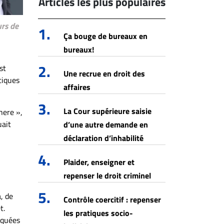
Articles les plus populaires
urs de
1.
Ça bouge de bureaux en
bureaux!
2.
st
Une recrue en droit des
tiques
affaires
3.
La Cour supérieure saisie
here »,
uait
d’une autre demande en
déclaration d’inhabilité
4.
Plaider, enseigner et
repenser le droit criminel
5.
a, de
Contrôle coercitif : repenser
t.
les pratiques socio-
iquées