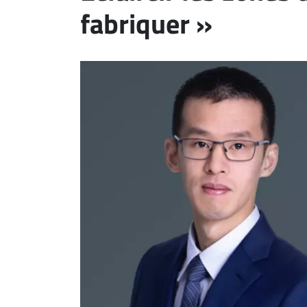
fabriquer »
ET
EMPLOIS
AVOCATS
ET
JURISTES
Offres
d'emploi
Formation
Continue
Métiers
Scoop?
CABINETS
ET
ENTREPRISES