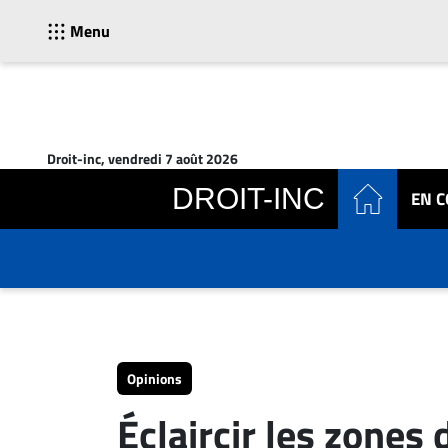
Menu
ACTUALITÉS
Accueil
Droit-inc, vendredi 7 août 2026
En
DROIT-INC
EN 
Continu
Nominations
Bureaux
Conseillers
Juridiques
Campus
Carrière
Opinions
Archives
Éclaircir les zones
CARRIÈRE