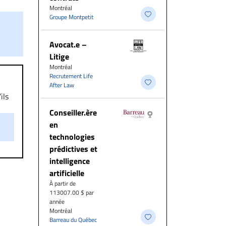
Montréal
Groupe Montpetit
Avocat.e –
Litige
Montréal
Recrutement Life
After Law
ils
aire
Conseiller.ère
on.
en
technologies
prédictives et
intelligence
artificielle
À partir de
113007.00 $ par
année
Montréal
Barreau du Québec