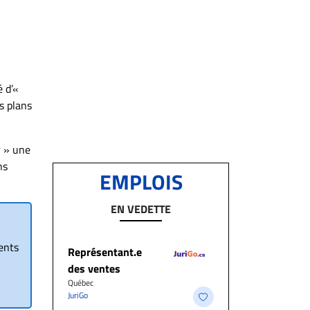
é d’«
es plans
r » une
ns
EMPLOIS
EN VEDETTE
rents
Représentant.e
des ventes
Québec
JuriGo