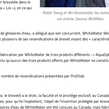
on brevetée dans le
a « Loi »), en ce qui
Pablo Tseng et Aki Kamoshida, les aute
cet article. Source: McMillan
nt de glissoires d’eau, a allégué que son concurrent, WhiteWater We
it plusieurs de ses revendications de brevet visant des « caractéris
la fabrication par WhiteWater de trois produits différents : « AquaSp
onclu qu’aucun des trois produits offerts par WhiteWater ne constit
in nombre de revendications présentées par ProSlide.
i, le breveté a le droit, la faculté et le privilège exclusif, au Canad
s, pour qu’ils l’exploitent, l’objet de l’invention protégée par breve
glissoires d’eau de WhiteWater ont été conçues au Canada, mais fabr