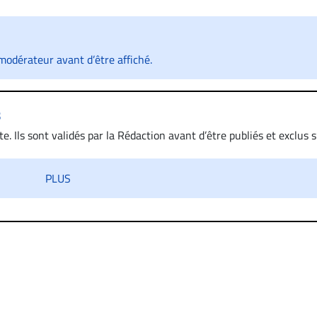
odérateur avant d’être affiché.
s
. Ils sont validés par la Rédaction avant d’être publiés et exclus s’
 diffamatoire. Si malgré cette politique de modération, un comment
iatement contact par courriel (info@droit-inc.com) avec la Rédacti
PLUS
taire sera retiré sur le champ. Vous pouvez également utiliser
 dans les mêmes conditions de validation, un droit de réponse.