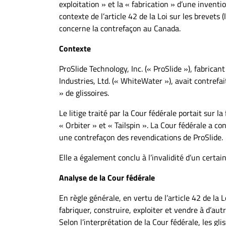
exploitation » et la « fabrication » d’une inventi
À
contexte de l’article 42 de la Loi sur les brevets (l
propos
concerne la contrefaçon au Canada.
Infolettre
Contexte
S’abonner
FAQ
ProSlide Technology, Inc. (« ProSlide »), fabrica
Politique de
Industries, Ltd. (« WhiteWater »), avait contrefa
confidentialité
» de glissoires.
Le litige traité par la Cour fédérale portait sur 
« Orbiter » et « Tailspin ». La Cour fédérale a c
une contrefaçon des revendications de ProSlide.
Elle a également conclu à l’invalidité d’un certa
Analyse de la Cour fédérale
En règle générale, en vertu de l’article 42 de la Lo
fabriquer, construire, exploiter et vendre à d’autre
Selon l’interprétation de la Cour fédérale, les 