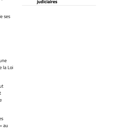
judiciaires
de ses
’une
 la Loi
ut
t
e
es
 » au