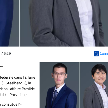
Com
:15:29
s…
fédérale dans l’affaire
 (« Steelhead »), la
ns l’affaire Proslide
d. (« Proslide »).
 constitue l’«