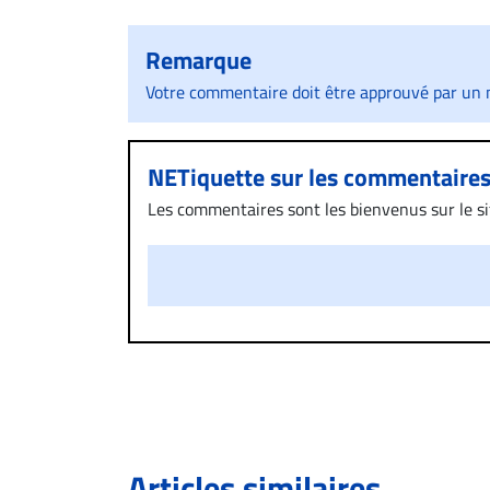
Remarque
Votre commentaire doit être approuvé par un m
NETiquette sur les commentaire
Les commentaires sont les bienvenus sur le site
présentent un caractère injurieux, raciste ou
publié sur le site vous dérange, prenez imméd
Si votre demande apparait légitime, le commen
l’espace dédié aux commentaires pour publier,
Bien à vous,
La Rédaction de Droit-inc.com
Articles similaires