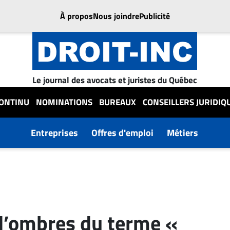
À propos
Nous joindre
Publicité
Le journal des avocats et juristes du Québec
CONTINU
NOMINATIONS
BUREAUX
CONSEILLERS JURIDIQ
Entreprises
Offres d'emploi
Métiers
 d’ombres du terme «