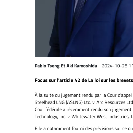
Espace
entreprises
Page
entreprises
Publier
un
emploi
Pablo Tseng Et Aki Kamoshida
2024-10-28 11
Publicité
Solutions de
Focus sur l’article 42 de La loi sur les brevet
recrutements
TROUVEZ-
À la suite du jugement rendu par la Cour d’appel 
Steelhead LNG (ASLNG) Ltd. v. Arc Resources Ltd.
NOUS
Cour fédérale a récemment rendu son jugement da
Technology, Inc. v. Whitewater West Industries, Lt
Nous
joindre
Elle a notamment fourni des précisions sur ce qui