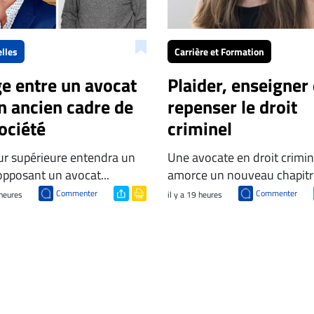
lles
Carrière et Formation
ge entre un avocat
Plaider, enseigner 
n ancien cadre de
repenser le droit
ociété
criminel
ur supérieure entendra un
Une avocate en droit crimin
 opposant un avocat...
amorce un nouveau chapitre
Commenter
Commenter
 heures
il y a 19 heures