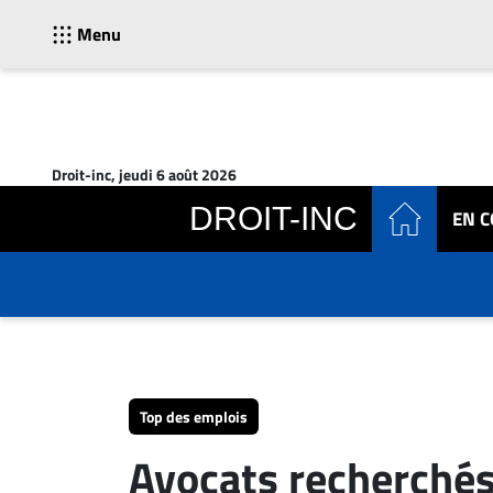
Menu
ACTUALITÉS
Accueil
Droit-inc, jeudi 6 août 2026
En
DROIT-INC
EN 
Continu
Nominations
Bureaux
Conseillers
Juridiques
Campus
Carrière
Top des emplois
Archives
Avocats recherchés!
CARRIÈRE