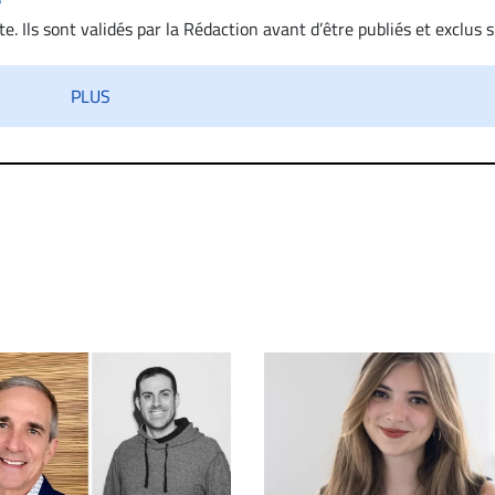
. Ils sont validés par la Rédaction avant d’être publiés et exclus s’
 diffamatoire. Si malgré cette politique de modération, un comment
iatement contact par courriel (info@droit-inc.com) avec la Rédacti
PLUS
taire sera retiré sur le champ. Vous pouvez également utiliser
 dans les mêmes conditions de validation, un droit de réponse.