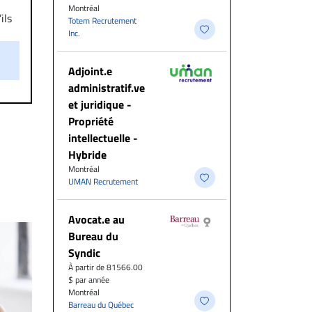
Montréal
ils
Totem Recrutement
aire
Inc.
on.
Adjoint.e
administratif.ve
et juridique -
Propriété
intellectuelle -
Hybride
Montréal
UMAN Recrutement
Avocat.e au
Bureau du
Syndic
À partir de 81566.00
$ par année
Montréal
Barreau du Québec