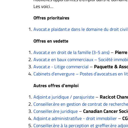
À
Les voici…
propos
Offres prioritaires
Infolettre
S’abonner
Avocat.e plaidant.e dans le domaine du droit civil 
FAQ
Offres en vedette
Politique de
–
Pierre
confidentialité
Avocat.e en droit de la famille (3-5 ans)
Avocat.e en baux commerciaux – Société immobil
–
Paquette & Asso
Avocat.e - Litige commercial
Cabinets d’envergure – Postes d’avocats.es en lit
Autres offres d'emploi
–
Racicot Chan
Adjoint.e juridique / parajuriste
Conseiller.ère en gestion de contrat de recherch
–
Canadian Cancer Soci
Conseiller.ère juridique
–
CG
Adjoint.e administratif.ve - droit immobilier
Conseiller.ère à la perception et greffier.ère adjoi