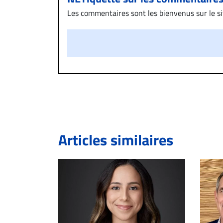
Les commentaires sont les bienvenus sur le site
présentent un caractère injurieux, raciste ou
publié sur le site vous dérange, prenez imméd
Si votre demande apparait légitime, le commen
l’espace dédié aux commentaires pour publier,
Bien à vous,
La Rédaction de Droit-inc.com
Articles similaires