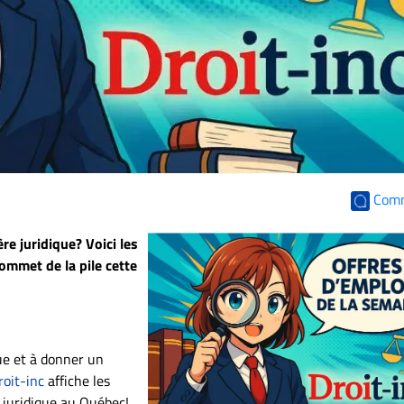
Com
re juridique? Voici les
ommet de la pile cette
ue et à donner un
roit-inc
affiche les
 juridique au Québec!