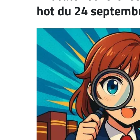
hot du 24 septemb
ET
EMPLOIS
AVOCATS
ET
JURISTES
Offres
d'emploi
Formation
Continue
Métiers
Scoop?
CABINETS
ET
ENTREPRISES