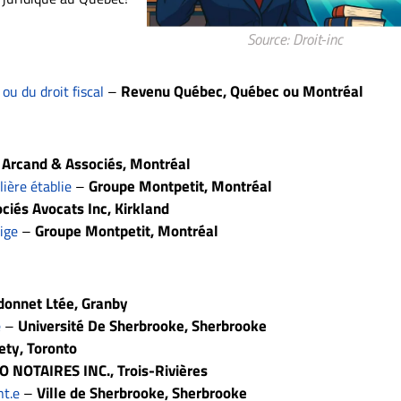
Source: Droit-inc
–
Revenu Québec, Québec ou Montréal
ou du droit fiscal
 Arcand & Associés, Montréal
–
Groupe Montpetit, Montréal
ière établie
ciés Avocats Inc, Kirkland
–
Groupe Montpetit, Montréal
ige
donnet Ltée, Granby
–
Université De Sherbrooke, Sherbrooke
e
ety, Toronto
O NOTAIRES INC., Trois-Rivières
–
Ville de Sherbrooke, Sherbrooke
nt.e