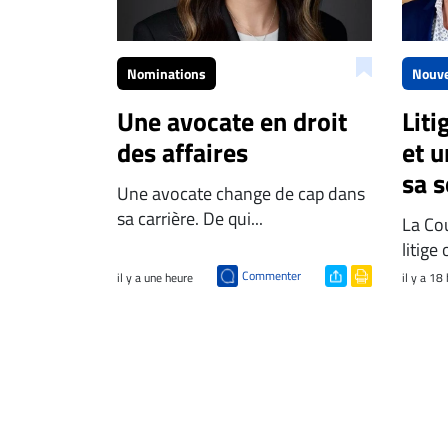
Nominations
Nouve
Une avocate en droit
Liti
des affaires
et u
sa s
Une avocate change de cap dans
sa carrière. De qui...
La Co
litige
Commenter
il y a une heure
il y a 18