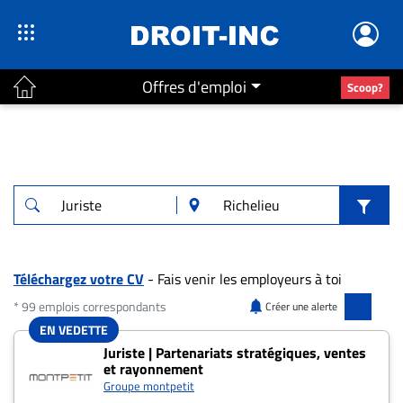
Offres d'emploi
Scoop?
ACTUALITÉS
Accueil
En
Continu
Nominations
Bureaux
Téléchargez votre CV
- Fais venir les employeurs à toi
Conseillers
* 99 emplois correspondants
Créer une alerte
Juridiques
EN VEDETTE
99 offres pour "Juriste" à Richelieu
Juriste | Partenariats stratégiques, ventes
Campus
et rayonnement
Carrière
Groupe montpetit