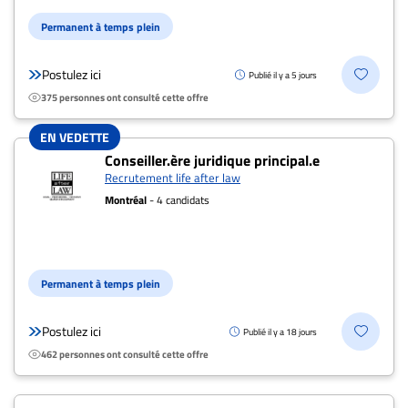
Nous
joindre
Permanent à temps plein
À
propos
Postulez ici
Publié il y a 5 jours
375 personnes ont consulté cette offre
Infolettre
S’abonner
EN VEDETTE
FAQ
Conseiller.ère juridique principal.e
Recrutement life after law
Politique de
Montréal
- 4 candidats
confidentialité
Permanent à temps plein
Postulez ici
Publié il y a 18 jours
462 personnes ont consulté cette offre