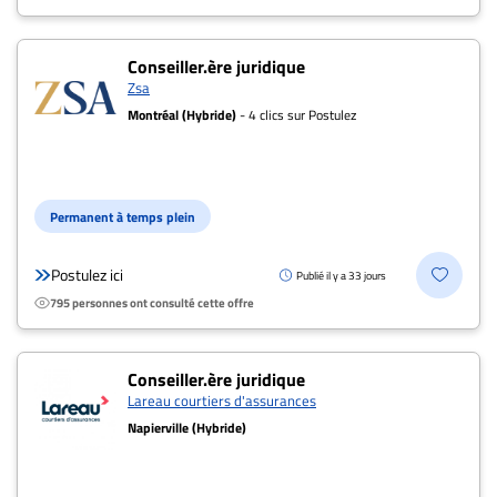
ET
ENTREPRISES
Conseiller.ère juridique
Zsa
Espace
entreprises
Montréal (Hybride)
- 4 clics sur Postulez
Page
entreprises
Publier
Permanent à temps plein
un
emploi
Postulez ici
Publié il y a 33 jours
Publicité
795 personnes ont consulté cette offre
Solutions de
recrutements
Conseiller.ère juridique
TROUVEZ-
Lareau courtiers d'assurances
Napierville (Hybride)
NOUS