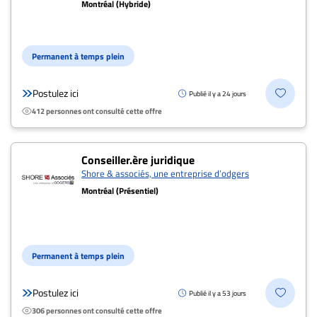
Montréal (Hybride)
Archives
CARRIÈRE
ET
Permanent à temps plein
EMPLOIS
Postulez ici
Publié il y a 24 jours
412 personnes ont consulté cette offre
AVOCATS
ET
JURISTES
Conseiller.ère juridique
Shore & associés, une entreprise d’odgers
Offres
Montréal (Présentiel)
d'emploi
Formation
Continue
Permanent à temps plein
Métiers
Scoop?
Postulez ici
Publié il y a 53 jours
CABINETS
306 personnes ont consulté cette offre