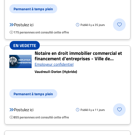
Nous
joindre
Permanent à temps plein
À
propos
Postulez ici
Publié il y a 35 jours
175 personnes ont consulté cette offre
Infolettre
S’abonner
EN VEDETTE
FAQ
Notaire en droit immobilier commercial et
financement d’entreprises - Ville de
Politique de
Vaudreuil-Dorion
Employeur confidentiel
confidentialité
Vaudreuil-Dorion (Hybride)
Permanent à temps plein
Postulez ici
Publié il y a 11 jours
855 personnes ont consulté cette offre