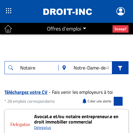
Offres d'emploi
Scoop?
ACTUALITÉS
Accueil
En
Continu
Nominations
Bureaux
Téléchargez votre CV
- Fais venir les employeurs à toi
Conseillers
* 28 emplois correspondants
Créer une alerte
Juridiques
28 offres pour "Notaire" à Notre-Dame-de-
Avocat.e et/ou notaire entrepreneur.e en
Campus
droit immobilier commercial
Carrière
Delegatus