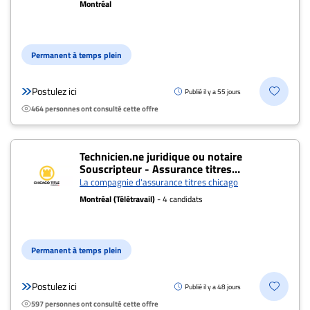
Montréal
Archives
CARRIÈRE
ET
Permanent à temps plein
EMPLOIS
Postulez ici
Publié il y a 55 jours
464 personnes ont consulté cette offre
AVOCATS
ET
JURISTES
Technicien.ne juridique ou notaire
Souscripteur - Assurance titres
résidentielle
Offres
La compagnie d'assurance titres chicago
d'emploi
Montréal (Télétravail)
- 4 candidats
Formation
Continue
Permanent à temps plein
Métiers
Scoop?
Postulez ici
Publié il y a 48 jours
CABINETS
597 personnes ont consulté cette offre