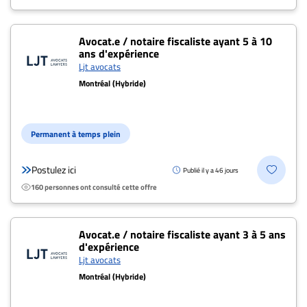
ET
ENTREPRISES
Avocat.e / notaire fiscaliste ayant 5 à 10
ans d'expérience
Espace
Ljt avocats
entreprises
Montréal (Hybride)
Page
entreprises
Publier
Permanent à temps plein
un
emploi
Postulez ici
Publié il y a 46 jours
Publicité
160 personnes ont consulté cette offre
Solutions de
recrutements
Avocat.e / notaire fiscaliste ayant 3 à 5 ans
TROUVEZ-
d'expérience
Ljt avocats
NOUS
Montréal (Hybride)