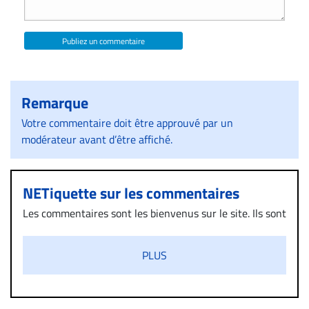
Publiez un commentaire
Remarque
Votre commentaire doit être approuvé par un
modérateur avant d’être affiché.
NETiquette sur les commentaires
Les commentaires sont les bienvenus sur le site. Ils sont
validés par la Rédaction avant d’être publiés et exclus
s’ils présentent un caractère injurieux, raciste ou
PLUS
diffamatoire. Si malgré cette politique de modération,
un commentaire publié sur le site vous dérange, prenez
immédiatement contact par courriel (info@droit-