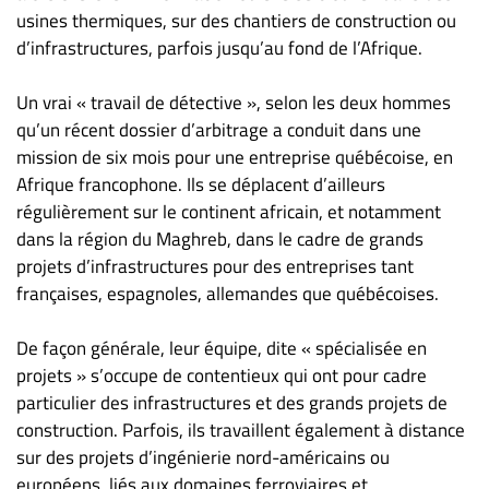
Nous
usines thermiques, sur des chantiers de construction ou
joindre
d’infrastructures, parfois jusqu’au fond de l’Afrique.
À
propos
Un vrai « travail de détective », selon les deux hommes
Infolettre
qu’un récent dossier d’arbitrage a conduit dans une
mission de six mois pour une entreprise québécoise, en
S’abonner
Afrique francophone. Ils se déplacent d’ailleurs
FAQ
régulièrement sur le continent africain, et notamment
Politique de
dans la région du Maghreb, dans le cadre de grands
confidentialité
projets d’infrastructures pour des entreprises tant
françaises, espagnoles, allemandes que québécoises.
De façon générale, leur équipe, dite « spécialisée en
projets » s’occupe de contentieux qui ont pour cadre
particulier des infrastructures et des grands projets de
construction. Parfois, ils travaillent également à distance
sur des projets d’ingénierie nord-américains ou
européens, liés aux domaines ferroviaires et