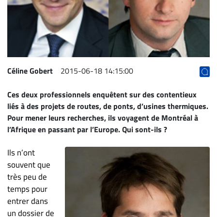
Archives
CARRIÈRE
ET
EMPLOIS
Céline Gobert
2015-06-18 14:15:00
AVOCATS
Ces deux professionnels enquêtent sur des contentieux
ET
liés à des projets de routes, de ponts, d’usines thermiques.
JURISTES
Pour mener leurs recherches, ils voyagent de Montréal à
Offres
l’Afrique en passant par l’Europe. Qui sont-ils ?
d'emploi
Ils n’ont
Formation
souvent que
Continue
très peu de
Métiers
temps pour
Scoop?
entrer dans
un dossier de
CABINETS