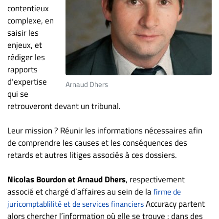
contentieux
ET
complexe, en
ENTREPRISES
saisir les
Espace
enjeux, et
entreprises
rédiger les
Page
rapports
entreprises
d’expertise
Arnaud Dhers
qui se
Publier
retrouveront devant un tribunal.
un
emploi
Leur mission ? Réunir les informations nécessaires afin
Publicité
de comprendre les causes et les conséquences des
Solutions de
retards et autres litiges associés à ces dossiers.
recrutements
TROUVEZ-
Nicolas Bourdon et Arnaud Dhers
, respectivement
associé et chargé d’affaires au sein de la
firme de
NOUS
Accuracy partent
juricomptablilité et de services financiers
alors chercher l’information où elle se trouve : dans des