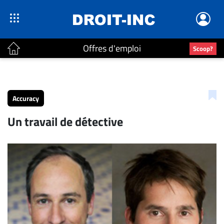
Offres d'emploi
Scoop?
ACTUALITÉS
Accueil
Accuracy
En
Un travail de détective
Continu
Nominations
Bureaux
Conseillers
Juridiques
Campus
Carrière