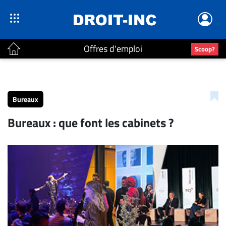
Offres d'emploi
Scoop?
ACTUALITÉS
Accueil
Bureaux
En
Bureaux : que font les cabinets ?
Continu
Nominations
Bureaux
Conseillers
Juridiques
Campus
Carrière