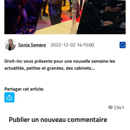
Archives
CARRIÈRE
ET
EMPLOIS
Sonia Semere
2022-12-02 14:15:00
AVOCATS
ET
Droit-inc vous présente pour une nouvelle semaine les
JURISTES
actualités, petites et grandes, des cabinets…
Offres
d'emploi
Partager cet article:
Formation
Continue
2341
Métiers
Scoop?
Publier un nouveau commentaire
CABINETS