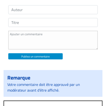
ET
ENTREPRISES
Espace
entreprises
Page
entreprises
Publier
un
emploi
Publiez un commentaire
Publicité
Solutions de
Remarque
recrutements
TROUVEZ-
Votre commentaire doit être approuvé par un
modérateur avant d’être affiché.
NOUS