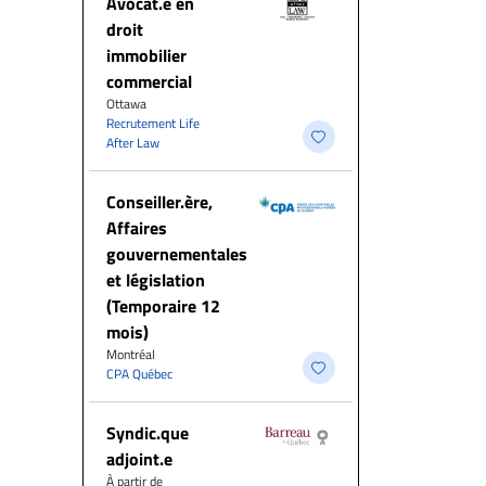
Avocat.e en
droit
immobilier
commercial
Ottawa
Recrutement Life
After Law
Conseiller.ère,
Affaires
gouvernementales
et législation
(Temporaire 12
mois)
Montréal
CPA Québec
Syndic.que
adjoint.e
À partir de