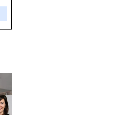
aire
on.