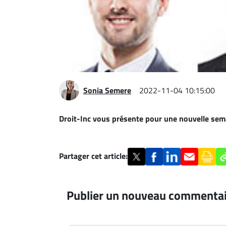
Espace
entreprises
Page
entreprises
Publier
un
Sonia Semere
2022-11-04 10:15:00
emploi
Publicité
Droit-Inc vous présente pour une nouvelle sema
Solutions de
recrutements
TROUVEZ-
Partager cet article:
NOUS
Publier un nouveau commenta
Nous
joindre