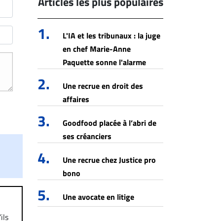
Articles les plus populaires
1.
L'IA et les tribunaux : la juge
en chef Marie-Anne
Paquette sonne l'alarme
2.
Une recrue en droit des
affaires
3.
Goodfood placée à l’abri de
ses créanciers
4.
Une recrue chez Justice pro
bono
5.
Une avocate en litige
ils