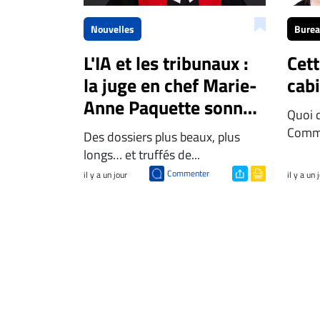
Nouvelles
Bure
L'IA et les tribunaux :
Cet
la juge en chef Marie-
cab
Anne Paquette sonne
Quoi 
l'alarme
Comme
Des dossiers plus beaux, plus
longs… et truffés de...
Commenter
il y a un jour
il y a un 