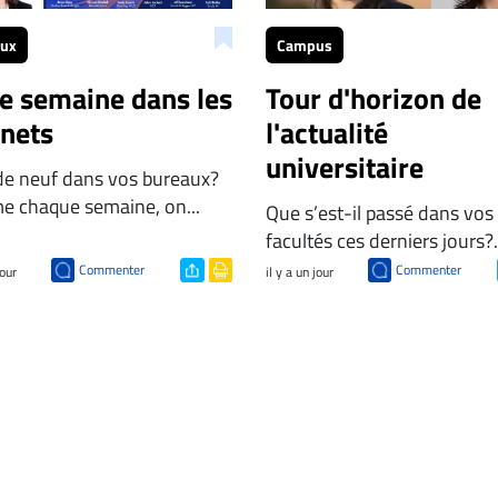
aux
Campus
te semaine dans les
Tour d'horizon de
inets
l'actualité
universitaire
de neuf dans vos bureaux?
 chaque semaine, on...
Que s’est-il passé dans vos
facultés ces derniers jours?.
Commenter
Commenter
jour
il y a un jour