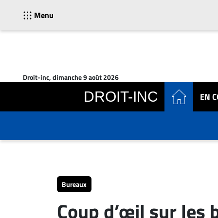
Menu
ACTUALITÉS
Accueil
Droit-inc, dimanche 9 août 2026
En
DROIT-INC
EN 
Continu
Nominations
Bureaux
Conseillers
Juridiques
Campus
Carrière
Bureaux
Archives
Coup d’œil sur les
CARRIÈRE