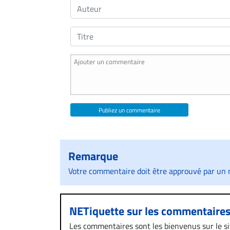
À
propos
Infolettre
S’abonner
FAQ
Politique de
confidentialité
Publiez un commentaire
Remarque
Votre commentaire doit être approuvé par un m
NETiquette sur les commentaire
Les commentaires sont les bienvenus sur le site