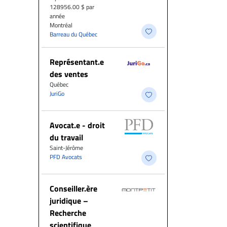
128956.00 $ par
année
Montréal
Barreau du Québec
Représentant.e
des ventes
Québec
JuriGo
Avocat.e - droit
du travail
Saint-Jérôme
PFD Avocats
Conseiller.ère
juridique –
Recherche
scientifique