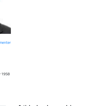
menter
1958