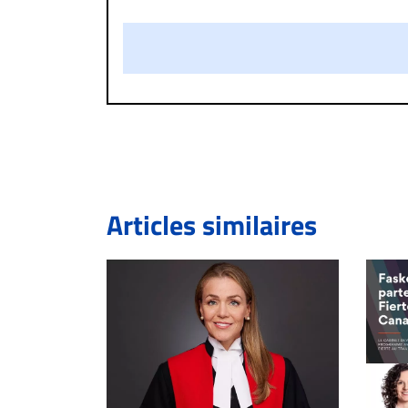
présentent un caractère injurieux, raciste ou
publié sur le site vous dérange, prenez imméd
Si votre demande apparait légitime, le commen
l’espace dédié aux commentaires pour publier,
Bien à vous,
La Rédaction de Droit-inc.com
Articles similaires