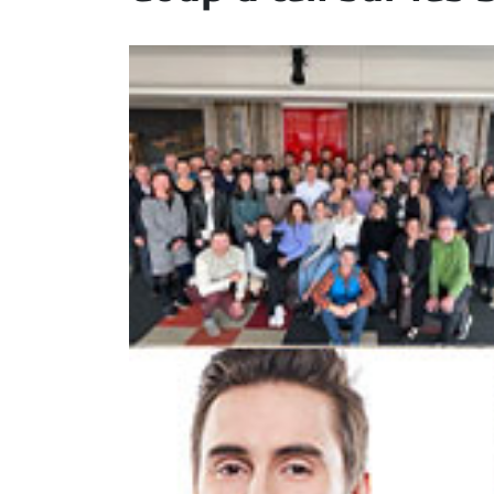
ET
EMPLOIS
AVOCATS
ET
JURISTES
Offres
d'emploi
Formation
Continue
Métiers
Scoop?
CABINETS
ET
ENTREPRISES