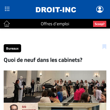
Offres d'emploi
Scoop?
ACTUALITÉS
Accueil
Bureaux
En
Quoi de neuf dans les cabinets?
Continu
Nominations
Bureaux
Conseillers
Juridiques
Campus
Carrière