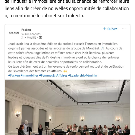
de l’industrie immobilière ont eu la chance de renforcer leurs
ET
liens afin de créer de nouvelles opportunités de collaboration
ENTREPRISES
», a mentionné le cabinet sur LinkedIn.
Espace
entreprises
Page
entreprises
Publier
un
emploi
Publicité
Solutions de
recrutements
TROUVEZ-
NOUS