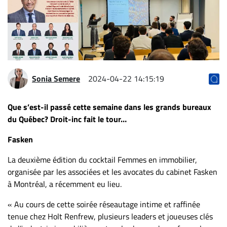
Archives
CARRIÈRE
ET
EMPLOIS
Sonia Semere
2024-04-22 14:15:19
AVOCATS
ET
Que s’est-il passé cette semaine dans les grands bureaux
JURISTES
du Québec? Droit-inc fait le tour…
Offres
Fasken
d'emploi
La deuxième édition du cocktail Femmes en immobilier,
Formation
organisée par les associées et les avocates du cabinet Fasken
Continue
à Montréal, a récemment eu lieu.
Métiers
« Au cours de cette soirée réseautage intime et raffinée
Scoop?
tenue chez Holt Renfrew, plusieurs leaders et joueuses clés
CABINETS