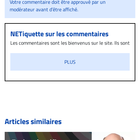
Votre commentaire doit être approuvé par un
modérateur avant d’être affiché.
NETiquette sur les commentaires
Les commentaires sont les bienvenus sur le site. Ils sont
validés par la Rédaction avant d’être publiés et exclus
s’ils présentent un caractère injurieux, raciste ou
PLUS
diffamatoire. Si malgré cette politique de modération,
un commentaire publié sur le site vous dérange, prenez
immédiatement contact par courriel (info@droit-
inc.com) avec la Rédaction. Si votre demande apparait
légitime, le commentaire sera retiré sur le champ. Vous
pouvez également utiliser l’espace dédié aux
commentaires pour publier, dans les mêmes conditions
de validation, un droit de réponse.
Articles similaires
Bien à vous,