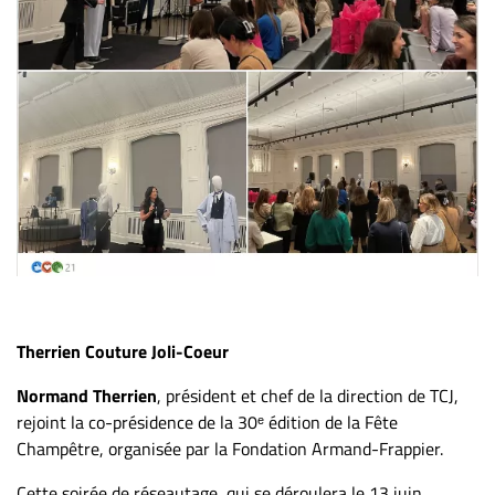
Nous
joindre
À
propos
Infolettre
S’abonner
FAQ
Politique de
confidentialité
Therrien Couture Joli-Coeur
Normand Therrien
, président et chef de la direction de TCJ,
rejoint la co-présidence de la 30ᵉ édition de la Fête
Champêtre, organisée par la Fondation Armand-Frappier.
Cette soirée de réseautage, qui se déroulera le 13 juin