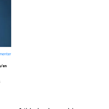
menter
u’en
s