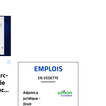
EMPLOIS
rc-
EN VEDETTE
ée
ec
Adjoint.e
juridique -
e
Droit