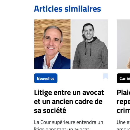
Articles similaires
Nouvelles
Carri
Litige entre un avocat
Plai
et un ancien cadre de
repe
sa société
crim
La Cour supérieure entendra un
Une av
litige opposant un avocat...
amorc