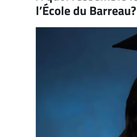
l’École du Barreau?
ET
EMPLOIS
AVOCATS
ET
JURISTES
Offres
d'emploi
Formation
Continue
Métiers
Scoop?
CABINETS
ET
ENTREPRISES