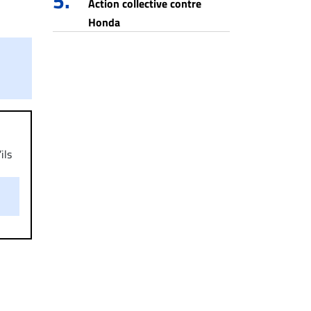
5.
Action collective contre
Honda
ils
aire
on.