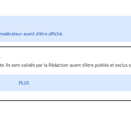
odérateur avant d’être affiché.
s
. Ils sont validés par la Rédaction avant d’être publiés et exclus s’
 diffamatoire. Si malgré cette politique de modération, un comment
iatement contact par courriel (info@droit-inc.com) avec la Rédacti
PLUS
taire sera retiré sur le champ. Vous pouvez également utiliser
 dans les mêmes conditions de validation, un droit de réponse.