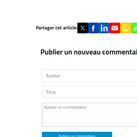
À
propos
Infolettre
Partager cet article:
S’abonner
FAQ
Politique de
Publier un nouveau commenta
confidentialité
Publiez un commentaire