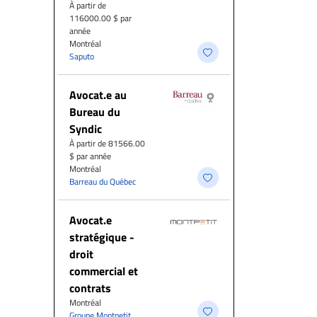
À partir de
116000.00 $ par
année
Montréal
Saputo
Avocat.e au
Bureau du
Syndic
À partir de 81566.00
$ par année
Montréal
Barreau du Québec
Avocat.e
stratégique -
droit
commercial et
contrats
Montréal
Groupe Montpetit