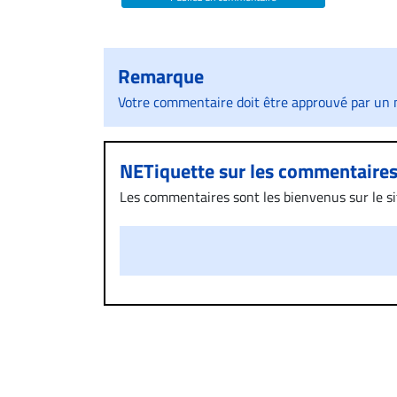
Remarque
Votre commentaire doit être approuvé par un m
NETiquette sur les commentaire
Les commentaires sont les bienvenus sur le site
présentent un caractère injurieux, raciste ou
publié sur le site vous dérange, prenez imméd
Si votre demande apparait légitime, le commen
l’espace dédié aux commentaires pour publier,
Bien à vous,
La Rédaction de Droit-inc.com