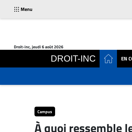
Menu
ACTUALITÉS
Accueil
Droit-inc, jeudi 6 août 2026
En
DROIT-INC
EN 
Continu
Nominations
Bureaux
Conseillers
Juridiques
Campus
Carrière
Campus
Archives
À quoi ressemble 
CARRIÈRE