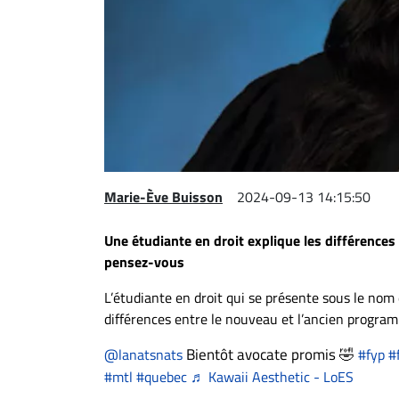
Espace
entreprises
Page
entreprises
Publier
un
emploi
Marie-Ève Buisson
2024-09-13 14:15:50
Publicité
Solutions de
Une étudiante en droit explique les différences
recrutements
pensez-vous
TROUVEZ-
L’étudiante en droit qui se présente sous le nom
NOUS
différences entre le nouveau et l’ancien program
Bientôt avocate promis 🤣
@lanatsnats
#fyp
#
Nous
#mtl
#quebec
♬ Kawaii Aesthetic - LoES
joindre