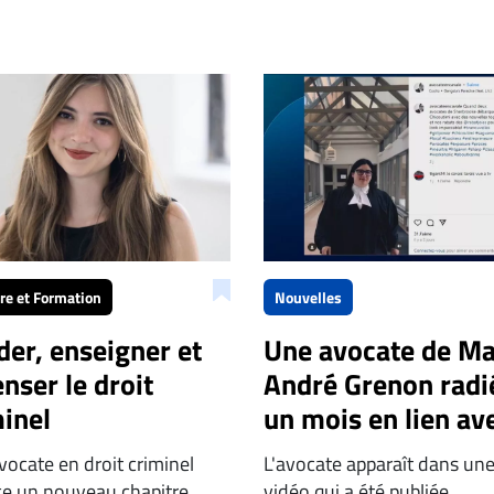
ère et Formation
Nouvelles
der, enseigner et
Une avocate de Ma
nser le droit
André Grenon radi
inel
un mois en lien av
une vidéo
ocate en droit criminel
L'avocate apparaît dans un
« choquante »
e un nouveau chapitre...
vidéo qui a été publiée...