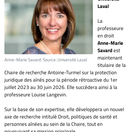
Nous
Laval
joindre
À
La
propos
professeure
Infolettre
en droit
S’abonner
Anne-Marie
Savard
est
FAQ
maintenant
Anne-Marie Savard. Source: Université Laval
Politique de
titulaire de la
confidentialité
Chaire de recherche Antoine-Turmel sur la protection
juridique des aînés pour la période rétroactive du 1er
juillet 2023 au 30 juin 2026. Elle succèdera ainsi à la
professeure Louise Langevin.
Sur la base de son expertise, elle développera un nouvel
axe de recherche intitulé Droit, politiques de santé et
personnes aînées au sein de la Chaire, tout en
poursuivant sa mission principale.