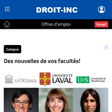
Offres d'emploi
Scoop?
ACTUALITÉS
Accueil
Campus
En
Des nouvelles de vos facultés!
Continu
Nominations
Bureaux
Conseillers
Juridiques
Campus
Carrière