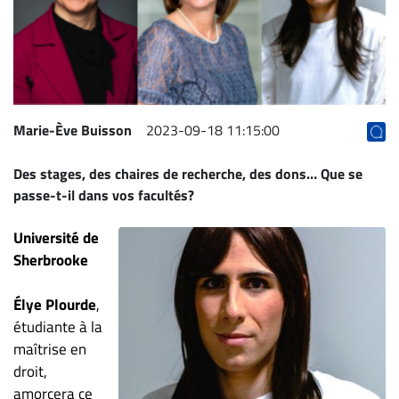
Archives
CARRIÈRE
ET
EMPLOIS
Marie-Ève Buisson
2023-09-18 11:15:00
AVOCATS
Des stages, des chaires de recherche, des dons… Que se
ET
passe-t-il dans vos facultés?
JURISTES
Offres
Université de
d'emploi
Sherbrooke
Formation
Élye Plourde
,
Continue
étudiante à la
Métiers
maîtrise en
Scoop?
droit,
CABINETS
amorcera ce