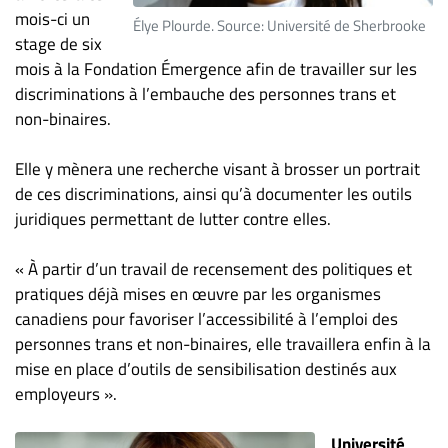
mois-ci un
ET
Élye Plourde. Source: Université de Sherbrooke
stage de six
ENTREPRISES
mois à la Fondation Émergence afin de travailler sur les
Espace
discriminations à l’embauche des personnes trans et
entreprises
non-binaires.
Page
entreprises
Elle y mènera une recherche visant à brosser un portrait
Publier
de ces discriminations, ainsi qu’à documenter les outils
un
juridiques permettant de lutter contre elles.
emploi
« À partir d’un travail de recensement des politiques et
Publicité
pratiques déjà mises en œuvre par les organismes
Solutions de
canadiens pour favoriser l’accessibilité à l’emploi des
recrutements
personnes trans et non-binaires, elle travaillera enfin à la
TROUVEZ-
mise en place d’outils de sensibilisation destinés aux
employeurs ».
NOUS
Université