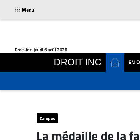
Menu
ACTUALITÉS
Accueil
Droit-inc, jeudi 6 août 2026
En
DROIT-INC
EN 
Continu
Nominations
Bureaux
Conseillers
Juridiques
Campus
Carrière
Campus
Archives
La médaille de la f
CARRIÈRE