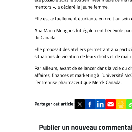
À
mentors », a déclaré la jeune femme.
propos
Elle est actuellement étudiante en droit au sein 
Infolettre
S’abonner
Ana Maria Menghes fut également bénévole pour
du Canada.
FAQ
Politique de
Elle proposait des ateliers permettant aux partici
confidentialité
situations de violation de leurs droits et de maîtr
Par ailleurs, avant de se lancer dans la voie du 
affaires, finances et marketing à l’Université McG
l’entreprise pharmaceutique Merck Canada.
Partager cet article:
Publier un nouveau commenta