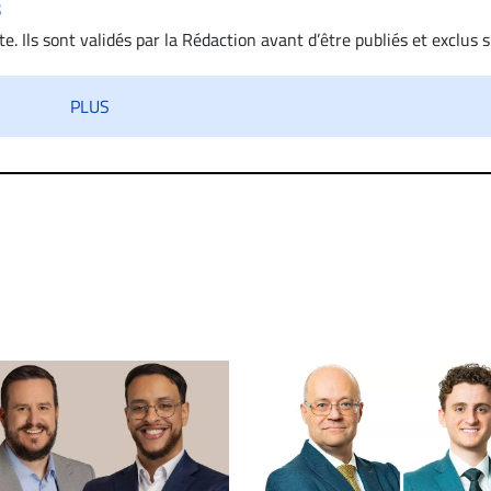
s
. Ils sont validés par la Rédaction avant d’être publiés et exclus s’
 diffamatoire. Si malgré cette politique de modération, un comment
iatement contact par courriel (info@droit-inc.com) avec la Rédacti
PLUS
taire sera retiré sur le champ. Vous pouvez également utiliser
 dans les mêmes conditions de validation, un droit de réponse.