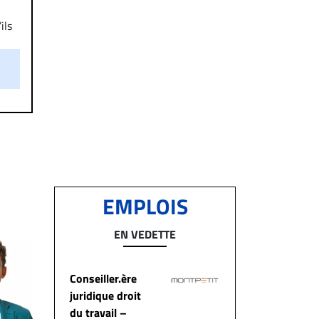
ils
aire
on.
EMPLOIS
EN VEDETTE
Conseiller.ère
juridique droit
du travail –