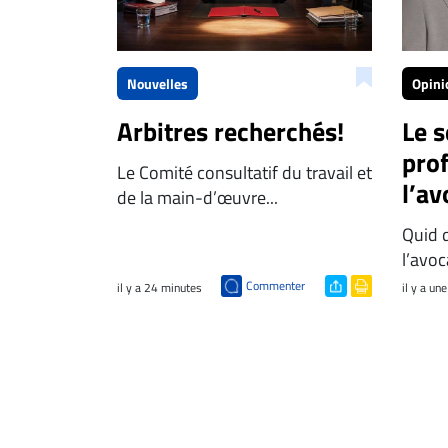
Nouvelles
Opini
Arbitres recherchés!
Le s
pro
Le Comité consultatif du travail et
l’av
de la main-d’œuvre...
outi
Quid 
(int
l’avoc
arti
Commenter
il y a 24 minutes
il y a un