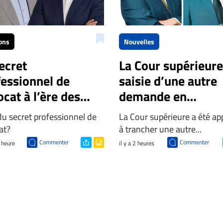
ons
Nouvelles
ecret
La Cour supérieure
fessionnel de
saisie d’une autre
ocat à l’ère des
demande en
ls d’IA
déclaration
du secret professionnel de
La Cour supérieure a été ap
elligence
d’inhabilité
at?
à trancher une autre...
ficielle) publics
Commenter
Commenter
e heure
il y a 2 heures