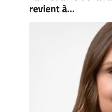
revient à…
ET
EMPLOIS
AVOCATS
ET
JURISTES
Offres
d'emploi
Formation
Continue
Métiers
Scoop?
CABINETS
ET
ENTREPRISES