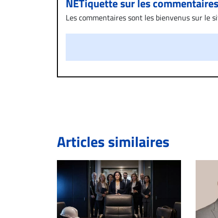
NETiquette sur les commentaire
Les commentaires sont les bienvenus sur le site
présentent un caractère injurieux, raciste ou
publié sur le site vous dérange, prenez imméd
Si votre demande apparait légitime, le commen
l’espace dédié aux commentaires pour publier,
Bien à vous,
La Rédaction de Droit-inc.com
Articles similaires