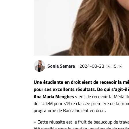
Espace
entreprises
Page
entreprises
Publier
un
emploi
Publicité
Sonia Semere
2024-08-23 14:15:14
Solutions de
recrutements
Une étudiante en droit vient de recevoir la mé
TROUVEZ-
pour ses excellents résultats. De qui s’agit-il
Ana Maria Menghes
vient de recevoir la Médaille
NOUS
de l’UdeM pour s’être classée première de la pr
programme de Baccalauréat en droit.
Nous
« Cette réussite est le fruit de beaucoup de trava
joindre
été possible sans le soutien inestimable de ma fa