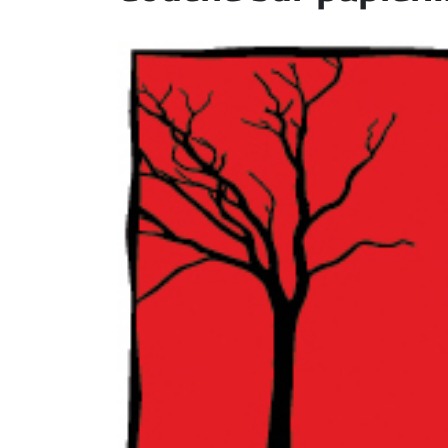
ET
EMPLOIS
AVOCATS
ET
JURISTES
Offres
d'emploi
Formation
Continue
Métiers
Scoop?
CABINETS
ET
ENTREPRISES