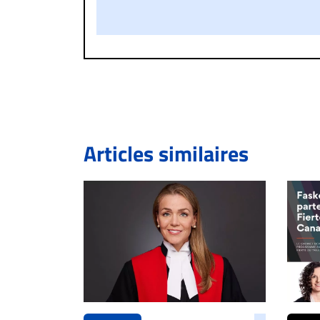
publié sur le site vous dérange, prenez imméd
Si votre demande apparait légitime, le commen
l’espace dédié aux commentaires pour publier,
Bien à vous,
La Rédaction de Droit-inc.com
Articles similaires