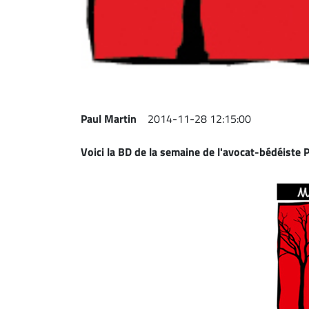
Espace
entreprises
Page
entreprises
Publier
un
Paul Martin
2014-11-28 12:15:00
emploi
Voici la BD de la semaine de l'avocat-bédéiste
P
Publicité
Solutions de
recrutements
TROUVEZ-
NOUS
Nous
joindre