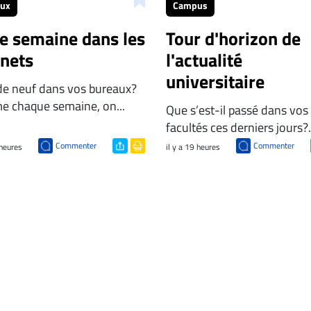
aux
Campus
te semaine dans les
Tour d'horizon de
inets
l'actualité
universitaire
de neuf dans vos bureaux?
 chaque semaine, on...
Que s’est-il passé dans vos
facultés ces derniers jours?.
Commenter
Commenter
 heures
il y a 19 heures