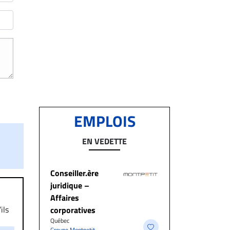
EMPLOIS
EN VEDETTE
Conseiller.ère
juridique –
Affaires
ils
corporatives
aire
Québec
Groupe Montpetit