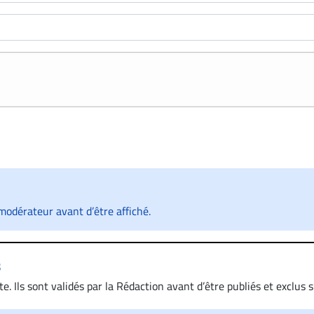
odérateur avant d’être affiché.
s
. Ils sont validés par la Rédaction avant d’être publiés et exclus s’
 diffamatoire. Si malgré cette politique de modération, un comment