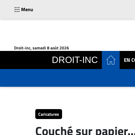
Menu
ACTUALITÉS
Accueil
Droit-inc, samedi 8 août 2026
En
DROIT-INC
EN 
Continu
Nominations
Bureaux
Conseillers
Juridiques
Campus
Carrière
Caricatures
Archives
Couché sur papier
CARRIÈRE