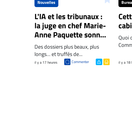
Nouvelles
Bure
L'IA et les tribunaux :
Cet
la juge en chef Marie-
cab
Anne Paquette sonne
Quoi 
l'alarme
Comme
Des dossiers plus beaux, plus
longs… et truffés de...
Commenter
il y a 17 heures
il y a 18