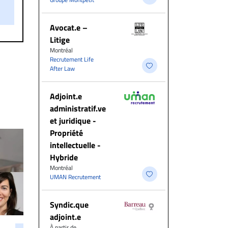
on.
Avocat.e –
Litige
Montréal
Recrutement Life
After Law
Adjoint.e
administratif.ve
et juridique -
Propriété
intellectuelle -
Hybride
Montréal
UMAN Recrutement
Syndic.que
adjoint.e
À partir de