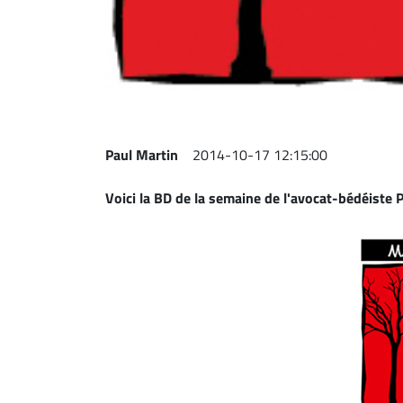
Espace
entreprises
Page
entreprises
Publier
un
Paul Martin
2014-10-17 12:15:00
emploi
Voici la BD de la semaine de l'avocat-bédéiste
P
Publicité
Solutions de
recrutements
TROUVEZ-
NOUS
Nous
joindre