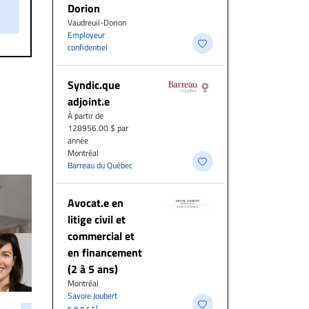
on.
Dorion
Vaudreuil-Dorion
Employeur
confidentiel
Syndic.que
adjoint.e
À partir de
128956.00 $ par
année
Montréal
Barreau du Québec
Avocat.e en
litige civil et
commercial et
en financement
(2 à 5 ans)
Montréal
Savoie Joubert
s.e.n.c.r.l.