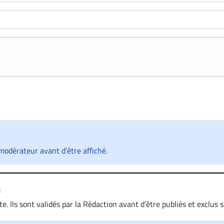
odérateur avant d’être affiché.
s
. Ils sont validés par la Rédaction avant d’être publiés et exclus s’
 diffamatoire. Si malgré cette politique de modération, un comment