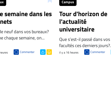
aux
Campus
te semaine dans les
Tour d'horizon de
inets
l'actualité
universitaire
de neuf dans vos bureaux?
 chaque semaine, on...
Que s’est-il passé dans vos
facultés ces derniers jours?.
Commenter
Commenter
 heures
il y a 16 heures