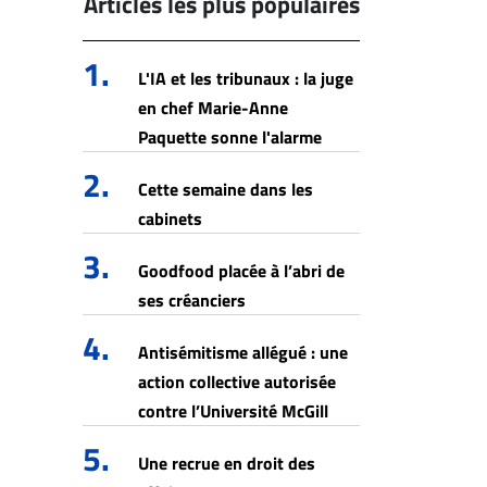
Articles les plus populaires
1.
L'IA et les tribunaux : la juge
en chef Marie-Anne
Paquette sonne l'alarme
2.
Cette semaine dans les
cabinets
3.
Goodfood placée à l’abri de
ses créanciers
4.
Antisémitisme allégué : une
action collective autorisée
contre l’Université McGill
5.
Une recrue en droit des