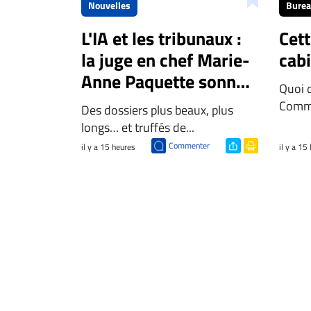
Nouvelles
Bure
L'IA et les tribunaux :
Cet
la juge en chef Marie-
cab
Anne Paquette sonne
Quoi 
l'alarme
Comme
Des dossiers plus beaux, plus
longs… et truffés de...
Commenter
il y a 15 heures
il y a 15