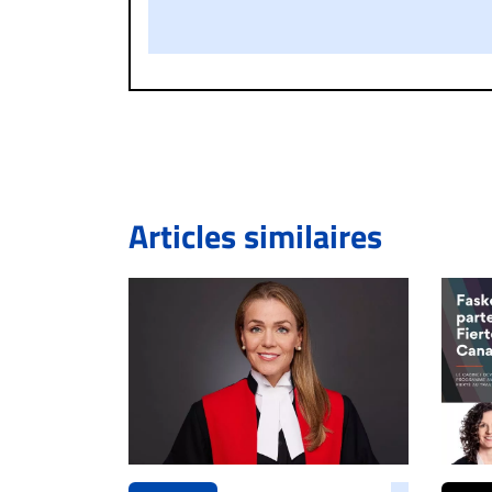
publié sur le site vous dérange, prenez imméd
Si votre demande apparait légitime, le commen
l’espace dédié aux commentaires pour publier,
Bien à vous,
La Rédaction de Droit-inc.com
Articles similaires