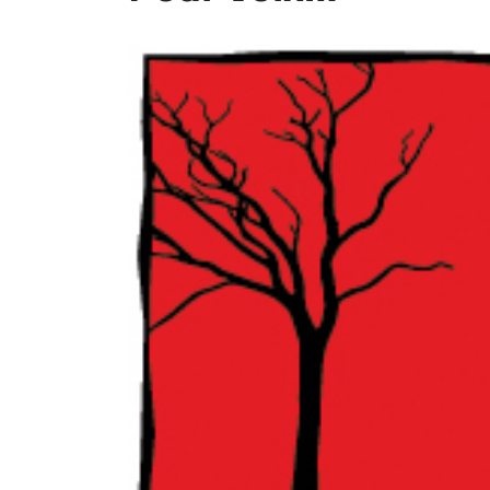
ET
EMPLOIS
AVOCATS
ET
JURISTES
Offres
d'emploi
Formation
Continue
Métiers
Scoop?
CABINETS
ET
ENTREPRISES