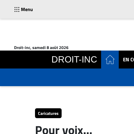
Menu
ACTUALITÉS
Accueil
Droit-inc, samedi 8 août 2026
En
DROIT-INC
EN 
Continu
Nominations
Bureaux
Conseillers
Juridiques
Campus
Carrière
Caricatures
Archives
Pour voix…
CARRIÈRE