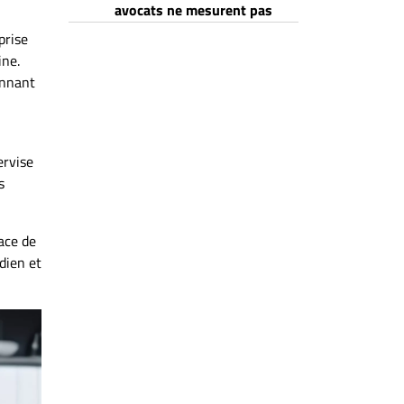
avocats ne mesurent pas
prise
ine.
onnant
ervise
s
ace de
dien et