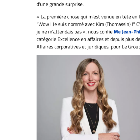
À
d’une grande surprise.
propos
« La première chose qui m’est venue en tête en l
Infolettre
"Wow ! Je suis nommé avec Kim (Thomassin) !" C
S’abonner
je ne m’attendais pas », nous confie
Me Jean-Phi
catégorie Excellence en affaires et depuis plus d
FAQ
Affaires corporatives et juridiques, pour Le Gro
Politique de
confidentialité