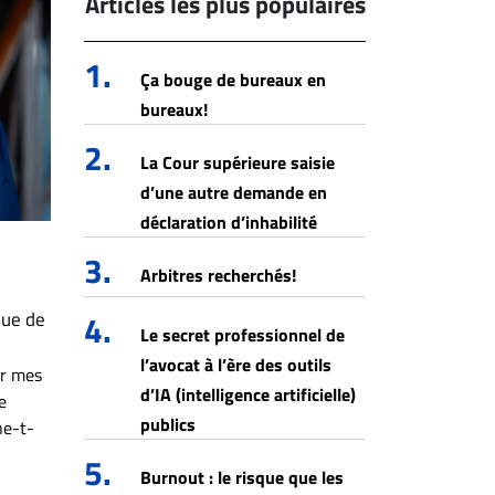
Articles les plus populaires
1.
Ça bouge de bureaux en
bureaux!
2.
La Cour supérieure saisie
d’une autre demande en
déclaration d’inhabilité
3.
Arbitres recherchés!
que de
4.
Le secret professionnel de
l’avocat à l’ère des outils
ar mes
d’IA (intelligence artificielle)
e
publics
ne-t-
5.
Burnout : le risque que les