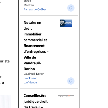
,
année
Montréal
Barreau du Québec
Notaire en
droit
immobilier
commercial et
financement
d’entreprises -
Ville de
uriste
Vaudreuil-
Dorion
Vaudreuil-Dorion
me
Employeur
tre
confidentiel
Conseiller.ère
juridique droit
du travail –