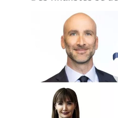
ET
EMPLOIS
AVOCATS
ET
JURISTES
Offres
d'emploi
Formation
Continue
Métiers
Scoop?
CABINETS
ET
ENTREPRISES