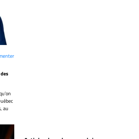
menter
 des
 qu’on
 Québec
, au