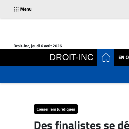
Menu
ACTUALITÉS
Accueil
Droit-inc, jeudi 6 août 2026
En
DROIT-INC
EN 
Continu
Nominations
Bureaux
Conseillers
Juridiques
Campus
Carrière
Conseillers Juridiques
Archives
Des finalistes se dé
CARRIÈRE