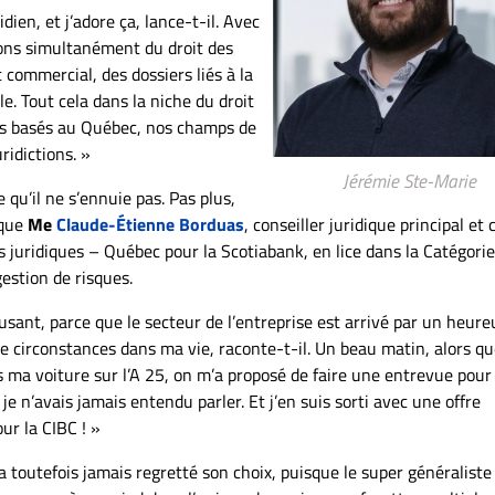
ien, et j’adore ça, lance-t-il. Avec
sons simultanément du droit des
t commercial, des dossiers liés à la
lle. Tout cela dans la niche du droit
es basés au Québec, nos champs de
ridictions. »
Jérémie Ste-Marie
 qu’il ne s’ennuie pas. Pas plus,
 que
Me
Claude-Étienne Borduas
, conseiller juridique principal et 
s juridiques – Québec pour la Scotiabank, en lice dans la Catégorie
gestion de risques.
usant, parce que le secteur de l’entreprise est arrivé par un heure
e circonstances dans ma vie, raconte-t-il. Un beau matin, alors qu
ns ma voiture sur l’A 25, on m’a proposé de faire une entrevue pour
je n’avais jamais entendu parler. Et j’en suis sorti avec une offre
ur la CIBC ! »
a toutefois jamais regretté son choix, puisque le super généraliste 