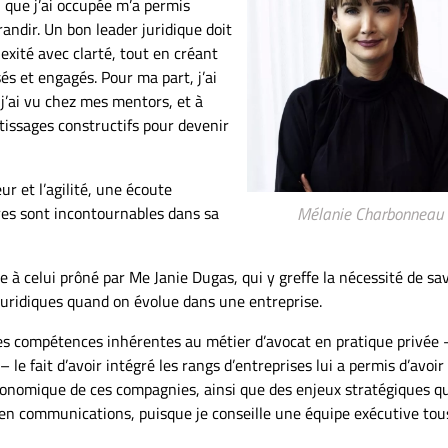
n que j’ai occupée m’a permis
andir. Un bon leader juridique doit
exité avec clarté, tout en créant
s et engagés. Pour ma part, j’ai
 j’ai vu chez mes mentors, et à
tissages constructifs pour devenir
eur et l’agilité, une écoute
res sont incontournables dans sa
Mélanie Charbonneau
e à celui prôné par Me Janie Dugas, qui y greffe la nécessité de sa
 juridiques quand on évolue dans une entreprise.
es compétences inhérentes au métier d’avocat en pratique privée 
é – le fait d’avoir intégré les rangs d’entreprises lui a permis d’avoi
onomique de ces compagnies, ainsi que des enjeux stratégiques qu
 en communications, puisque je conseille une équipe exécutive tou