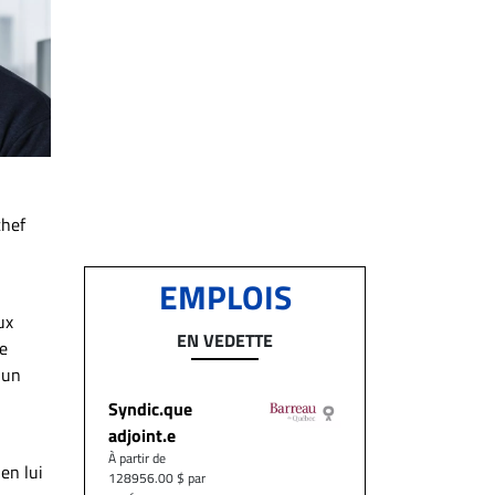
chef
EMPLOIS
ux
EN VEDETTE
e
 un
Syndic.que
adjoint.e
À partir de
en lui
128956.00 $ par