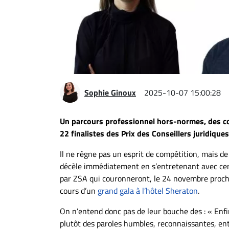
Espace
entreprises
Page
entreprises
Publier
un
Sophie Ginoux
2025-10-07 15:00:28
emploi
Publicité
Un parcours professionnel hors-normes, des co
Solutions de
22 finalistes des Prix des Conseillers juridiq
recrutements
Il ne règne pas un esprit de compétition, mais de
TROUVEZ-
décèle immédiatement en s’entretenant avec certa
NOUS
par ZSA qui couronneront, le 24 novembre procha
cours d’un
grand gala à l’hôtel Sheraton
.
Nous
On n’entend donc pas de leur bouche des : « Enfi
joindre
plutôt des paroles humbles, reconnaissantes, ent