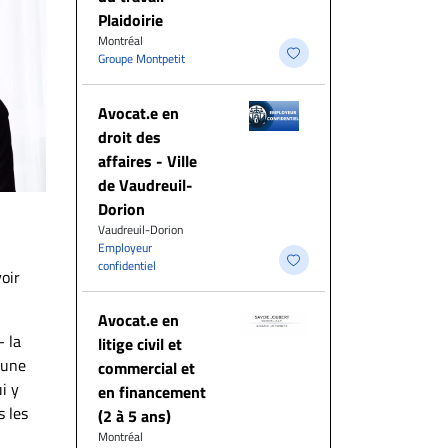
Plaidoirie
Montréal
Groupe Montpetit
Avocat.e en
droit des
affaires - Ville
de Vaudreuil-
Dorion
Vaudreuil-Dorion
Employeur
confidentiel
voir
Avocat.e en
– la
litige civil et
r une
commercial et
i y
en financement
s les
(2 à 5 ans)
Montréal