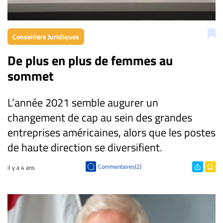
CARRIÈRE
ET
Conseillers Juridiques
EMPLOIS
De plus en plus de femmes au
sommet
AVOCATS
ET
JURISTES
L’année 2021 semble augurer un
changement de cap au sein des grandes
Offres
d'emploi
entreprises américaines, alors que les postes
de haute direction se diversifient.
Formation
Continue
Commentaires(2)
il y a 4 ans
Métiers
Scoop?
CABINETS
ET