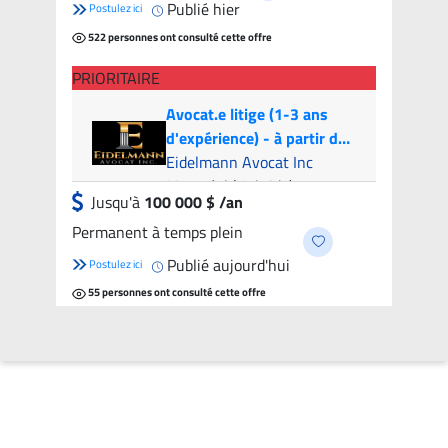
Publié hier
Postulez ici
522 personnes ont consulté cette offre
PRIORITAIRE
Avocat.e litige (1-3 ans
d'expérience) - à partir de
100k par année | Litigation
Eidelmann Avocat Inc
Attorney (1-3 years of
Montréal (Hybride)
Jusqu'à
100 000 $ /an
experience) - from 100k
Permanent à temps plein
per year
Publié aujourd'hui
Postulez ici
55 personnes ont consulté cette offre