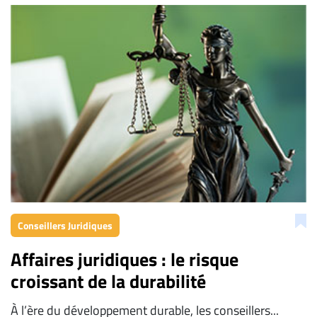
À
propos
Infolettre
S’abonner
FAQ
Politique de
confidentialité
Conseillers Juridiques
Affaires juridiques : le risque
croissant de la durabilité
À l’ère du développement durable, les conseillers...