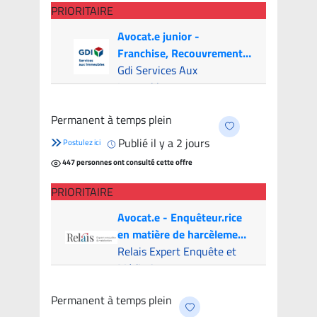
PRIORITAIRE
Avocat.e junior -
Franchise, Recouvrement
et Litige (Canada & USA)
Gdi Services Aux
Immeubles
Montréal (Hybride)
- 6
Permanent à temps plein
candidats
Publié il y a 2 jours
Postulez ici
447 personnes ont consulté cette offre
PRIORITAIRE
Avocat.e - Enquêteur.rice
en matière de harcèlement
psychologique
Relais Expert Enquête et
Médiation
Montreal (Hybride)
- 5
Permanent à temps plein
candidats