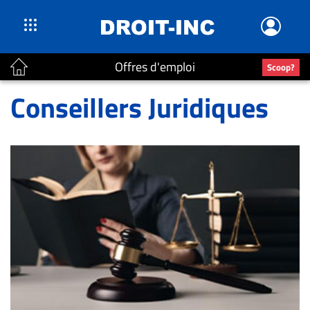
Offres d'emploi
Scoop?
ACTUALITÉS
Conseillers Juridiques
Accueil
En
Continu
Nominations
Bureaux
Conseillers
Juridiques
Campus
Carrière
Archives