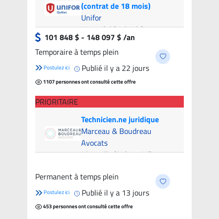
(contrat de 18 mois)
Unifor
Montréal (Hybride)
- 8
101 848 $ - 148 097 $ /an
candidats
Temporaire à temps plein
Publié il y a 22 jours
Postulez ici
1107 personnes ont consulté cette offre
PRIORITAIRE
Technicien.ne juridique
Marceau & Boudreau
Avocats
Blainville (Présentiel)
- 6
candidats
Permanent à temps plein
Publié il y a 13 jours
Postulez ici
453 personnes ont consulté cette offre