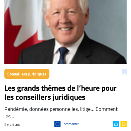
ENTREPRISES
Espace
entreprises
Page
entreprises
Publier
un
emploi
Publicité
Conseillers Juridiques
Solutions de
Les grands thèmes de l’heure pour
recrutements
les conseillers juridiques
TROUVEZ-
NOUS
Pandémie, données personnelles, litige… Comment
les...
Nous
Commenter
il y a 4 ans
joindre