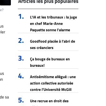
Articles les plus populaires
re?
1.
L'IA et les tribunaux : la juge
en chef Marie-Anne
ous
Paquette sonne l'alarme
eler
2.
Goodfood placée à l’abri de
ses créanciers
3.
Ça bouge de bureaux en
bureaux!
ous
4.
Antisémitisme allégué : une
un
action collective autorisée
contre l’Université McGill
 de sa
5.
Une recrue en droit des