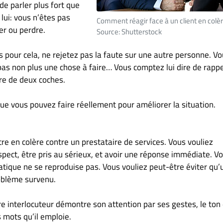
i de parler plus fort que
 lui: vous n’êtes pas
Comment réagir face à un client en colè
er ou perdre.
Source: Shutterstock
 pour cela, ne rejetez pas la faute sur une autre personne. V
 pas non plus une chose à faire… Vous comptez lui dire de rapp
re de deux coches.
ue vous pouvez faire réellement pour améliorer la situation.
tre en colère contre un prestataire de services. Vous vouliez
spect, être pris au sérieux, et avoir une réponse immédiate. V
atique ne se reproduise pas. Vous vouliez peut-être éviter qu’
oblème survenu.
re interlocuteur démontre son attention par ses gestes, le ton
s mots qu’il emploie.