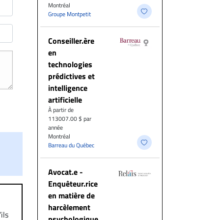
Montréal
Groupe Montpetit
Conseiller.ère
en
technologies
prédictives et
intelligence
artificielle
À partir de
113007.00 $ par
année
Montréal
Barreau du Québec
Avocat.e -
Enquêteur.rice
en matière de
harcèlement
ils
psychologique