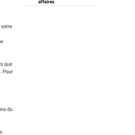
affaires
 votre
me
is que
. Pour
ons du
us