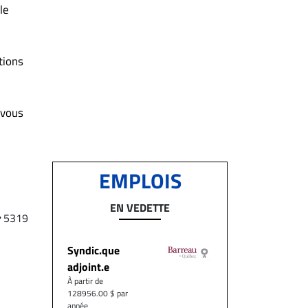
le
tions
 vous
EMPLOIS
EN VEDETTE
5319
Syndic.que
adjoint.e
À partir de
128956.00 $ par
année