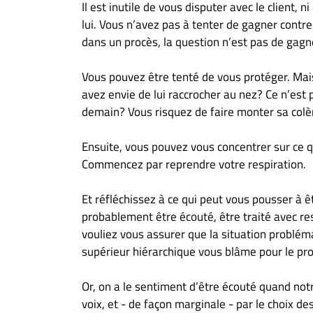
Il est inutile de vous disputer avec le client, n
À
propos
lui. Vous n’avez pas à tenter de gagner contre
dans un procès, la question n’est pas de gagn
Infolettre
S’abonner
Vous pouvez être tenté de vous protéger. Mais
FAQ
avez envie de lui raccrocher au nez? Ce n’est
Politique de
demain? Vous risquez de faire monter sa colè
confidentialité
Ensuite, vous pouvez vous concentrer sur ce q
Commencez par reprendre votre respiration.
Et réfléchissez à ce qui peut vous pousser à ê
probablement être écouté, être traité avec re
vouliez vous assurer que la situation problém
supérieur hiérarchique vous blâme pour le pr
Or, on a le sentiment d’être écouté quand not
voix, et - de façon marginale - par le choix de