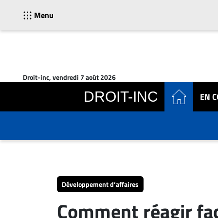
Menu
ACTUALITÉS
Accueil
Droit-inc, vendredi 7 août 2026
En
DROIT-INC
EN 
Continu
Nominations
Bureaux
Conseillers
Juridiques
Campus
Carrière
Développement d’affaires
Archives
Comment réagir face
CARRIÈRE