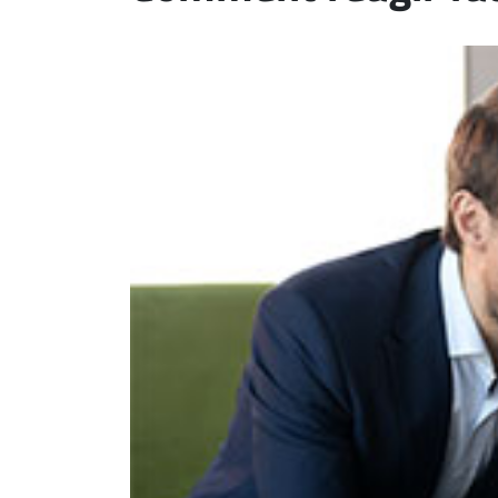
ET
EMPLOIS
AVOCATS
ET
JURISTES
Offres
d'emploi
Formation
Continue
Métiers
Scoop?
CABINETS
ET
ENTREPRISES