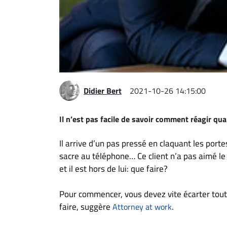
Espace
entreprises
Page
entreprises
Publier
un
Didier Bert
2021-10-26 14:15:00
emploi
Publicité
Il n’est pas facile de savoir comment réagir qu
Solutions de
recrutements
Il arrive d’un pas pressé en claquant les portes
sacre au téléphone… Ce client n’a pas aimé le r
TROUVEZ-
et il est hors de lui: que faire?
NOUS
Pour commencer, vous devez vite écarter tout 
Nous
faire, suggère
.
Attorney at work
joindre