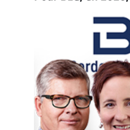
ET
EMPLOIS
AVOCATS
ET
JURISTES
Offres
d'emploi
Formation
Continue
Métiers
Scoop?
CABINETS
ET
ENTREPRISES