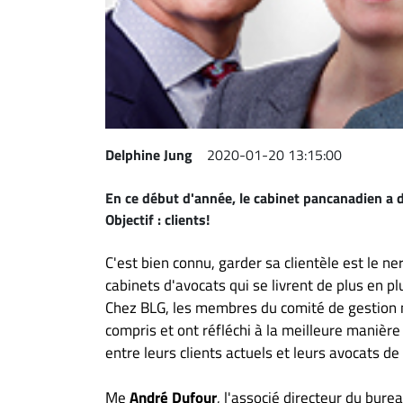
Espace
entreprises
Page
entreprises
Publier
un
Delphine Jung
2020-01-20 13:15:00
emploi
En ce début d'année, le cabinet pancanadien a 
Publicité
Objectif : clients!
Solutions de
recrutements
C'est bien connu, garder sa clientèle est le ne
TROUVEZ-
cabinets d'avocats qui se livrent de plus en p
Chez BLG, les membres du comité de gestion n
NOUS
compris et ont réfléchi à la meilleure manière 
entre leurs clients actuels et leurs avocats de
Nous
joindre
Me
André Dufour
, l'associé directeur du bur