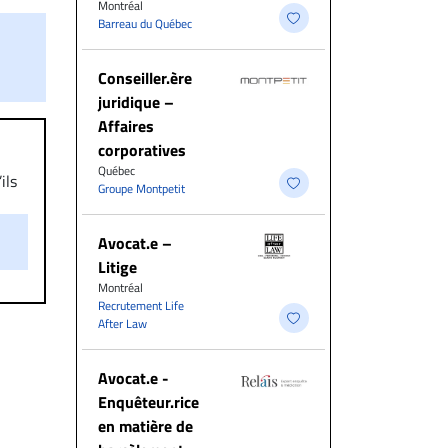
Montréal
Barreau du Québec
Conseiller.ère
juridique –
Affaires
corporatives
Québec
ils
Groupe Montpetit
aire
on.
Avocat.e –
Litige
Montréal
Recrutement Life
After Law
Avocat.e -
Enquêteur.rice
en matière de