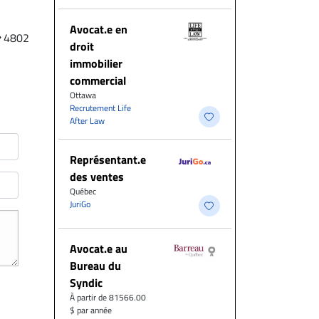
Avocat.e en
4802
droit
immobilier
commercial
Ottawa
Recrutement Life
After Law
Représentant.e
des ventes
Québec
JuriGo
Avocat.e au
Bureau du
Syndic
À partir de 81566.00
$ par année