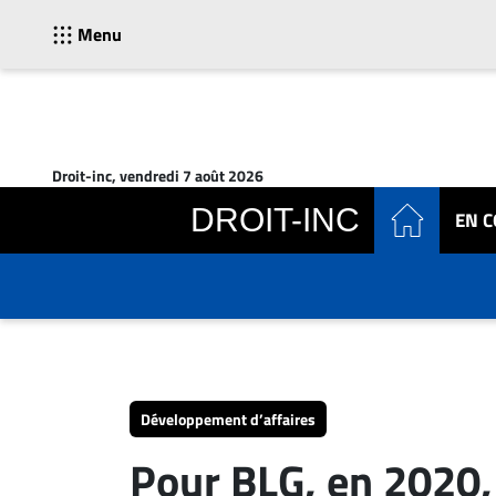
Menu
ACTUALITÉS
Accueil
Droit-inc, vendredi 7 août 2026
En
DROIT-INC
EN 
Continu
Nominations
Bureaux
Conseillers
Juridiques
Campus
Carrière
Développement d’affaires
Archives
Pour BLG, en 2020, 
CARRIÈRE