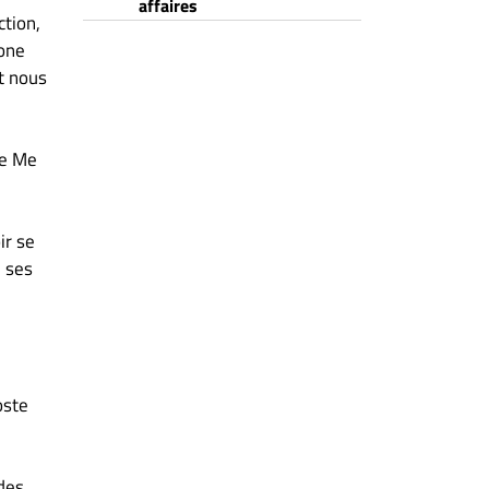
affaires
ction,
hone
nt nous
re Me
ir se
e ses
oste
 des