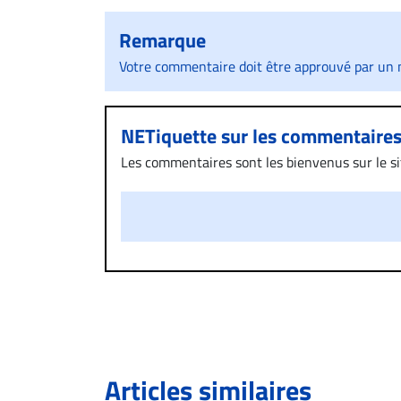
Remarque
Votre commentaire doit être approuvé par un m
NETiquette sur les commentaire
Les commentaires sont les bienvenus sur le site
présentent un caractère injurieux, raciste ou
publié sur le site vous dérange, prenez imméd
Si votre demande apparait légitime, le commen
l’espace dédié aux commentaires pour publier,
Bien à vous,
La Rédaction de Droit-inc.com
Articles similaires