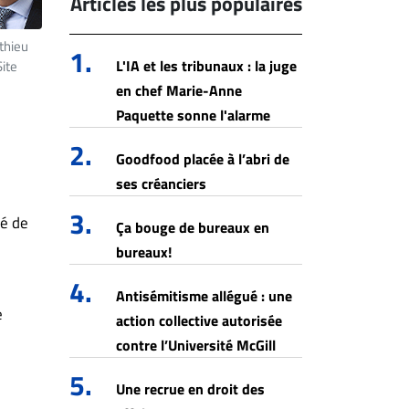
Articles les plus populaires
thieu
1.
L'IA et les tribunaux : la juge
ite
en chef Marie-Anne
Paquette sonne l'alarme
2.
Goodfood placée à l’abri de
ses créanciers
3.
gé de
Ça bouge de bureaux en
bureaux!
4.
Antisémitisme allégué : une
e
action collective autorisée
contre l’Université McGill
5.
Une recrue en droit des