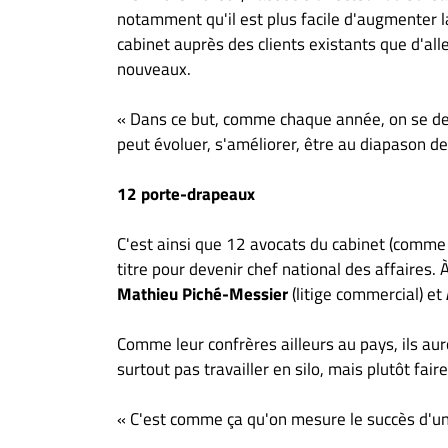
À
notamment qu'il est plus facile d'augmenter 
propos
cabinet auprès des clients existants que d'all
Infolettre
nouveaux.
S’abonner
« Dans ce but, comme chaque année, on se
FAQ
peut évoluer, s'améliorer, être au diapason des
Politique de
confidentialité
12 porte-drapeaux
C'est ainsi que 12 avocats du cabinet (comme
titre pour devenir chef national des affaires.
Mathieu Piché-Messier
(litige commercial) et
Comme leur confrères ailleurs au pays, ils au
surtout pas travailler en silo, mais plutôt fai
« C'est comme ça qu'on mesure le succès d'un