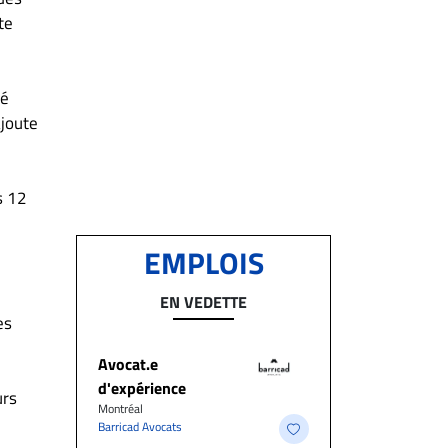
te
gé
ajoute
s 12
EMPLOIS
EN VEDETTE
es
Avocat.e
d'expérience
urs
Montréal
Barricad Avocats