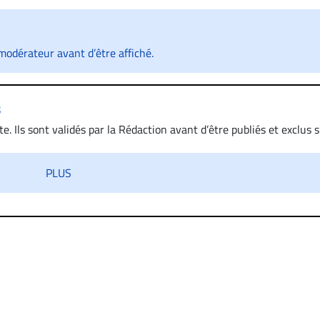
odérateur avant d’être affiché.
s
. Ils sont validés par la Rédaction avant d’être publiés et exclus s’
 diffamatoire. Si malgré cette politique de modération, un comment
iatement contact par courriel (info@droit-inc.com) avec la Rédacti
PLUS
taire sera retiré sur le champ. Vous pouvez également utiliser
 dans les mêmes conditions de validation, un droit de réponse.