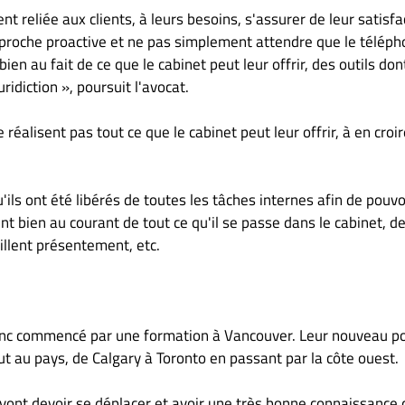
nt reliée aux clients, à leurs besoins, s'assurer de leur satisfa
approche proactive et ne pas simplement attendre que le télép
bien au fait de ce que le cabinet peut leur offrir, des outils do
idiction », poursuit l'avocat.
 réalisent pas tout ce que le cabinet peut leur offrir, à en croi
ils ont été libérés de toutes les tâches internes afin de pouvo
ent bien au courant de tout ce qu'il se passe dans le cabinet, d
aillent présentement, etc.
donc commencé par une formation à Vancouver. Leur nouveau p
t au pays, de Calgary à Toronto en passant par la côte ouest.
s vont devoir se déplacer et avoir une très bonne connaissance