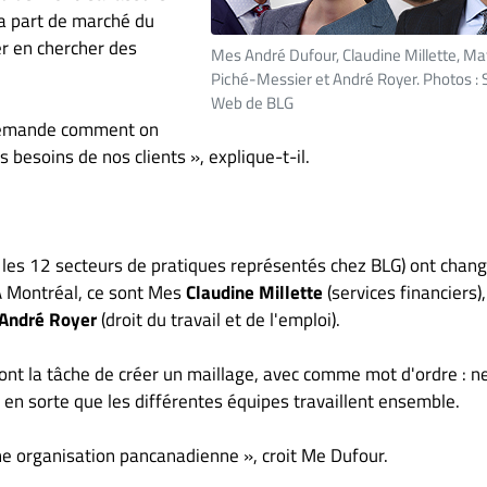
la part de marché du
er en chercher des
Mes André Dufour, Claudine Millette, Ma
Piché-Messier et André Royer. Photos : S
Web de BLG
 demande comment on
 besoins de nos clients », explique-t-il.
 les 12 secteurs de pratiques représentés chez BLG) ont chan
 À Montréal, ce sont Mes
Claudine Millette
(services financiers),
André Royer
(droit du travail et de l'emploi).
ront la tâche de créer un maillage, avec comme mot d'ordre : n
re en sorte que les différentes équipes travaillent ensemble.
e organisation pancanadienne », croit Me Dufour.