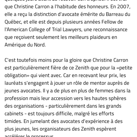
Nous
que Christine Carron a l'habitude des honneurs. En 2007,
joindre
elle a reçu la distinction d'avocate émérite du Barreau du
À
Québec, et elle est depuis plusieurs années Fellow de
propos
l'American College of Trial Lawyers, une reconnaissance
Infolettre
que reçoivent seulement les meilleurs plaideurs en
S’abonner
Amérique du Nord.
FAQ
C'est toutefois moins pour la gloire que Christine Carron
Politique de
est particulièrement fière de ce Zenith que pour la «petite
confidentialité
obligation» qui vient avec. Car en recevant leur prix, les
lauréats s'engagent à jouer un rôle de mentor auprès de
jeunes avocates. Il y a de plus en plus de femmes dans la
profession mais leur accession vers les hautes sphères
des organisations - particulièrement dans les grands
cabinets - est toujours difficile, malgré les efforts
timides. En jumelant des avocates d'expérience à des
plus jeunes, les organisateurs des Zenith espèrent
accélérer le processus.