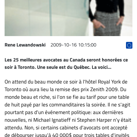
Archives
CARRIÈRE
ET
EMPLOIS
Rene Lewandowski
2009-10-16 10:15:00
AVOCATS
Les 25 meilleures avocates au Canada seront honorées ce
ET
soir à Toronto. Une seule est du Québec. La voici...
JURISTES
Offres
On attend du beau monde ce soir à l'hôtel Royal York de
d'emploi
Toronto où aura lieu la remise des prix Zenith 2009. Du
monde beau et riche, si l'on se fie au tarif pour une table
Formation
de huit payé par les commanditaires la soirée. Il ne s'agit
Continue
pourtant pas d'un événement politique: aux dernières
Métiers
nouvelles, ni Michael Ignatieff ni Stephen Harper n'y était
Scoop?
attendu. Non, si certains cabinets d'avocats ont accepté
CABINETS
de débourser jusqu'à 40 000$ pour trois tables d'invités