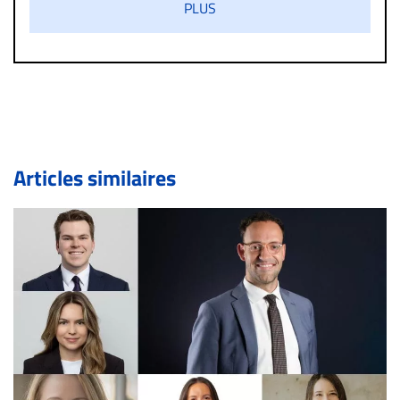
PLUS
diffamatoire. Si malgré cette politique de modération,
un commentaire publié sur le site vous dérange, prenez
immédiatement contact par courriel (info@droit-
inc.com) avec la Rédaction. Si votre demande apparait
légitime, le commentaire sera retiré sur le champ. Vous
pouvez également utiliser l’espace dédié aux
commentaires pour publier, dans les mêmes conditions
de validation, un droit de réponse.
Articles similaires
Bien à vous,
La Rédaction de Droit-inc.com