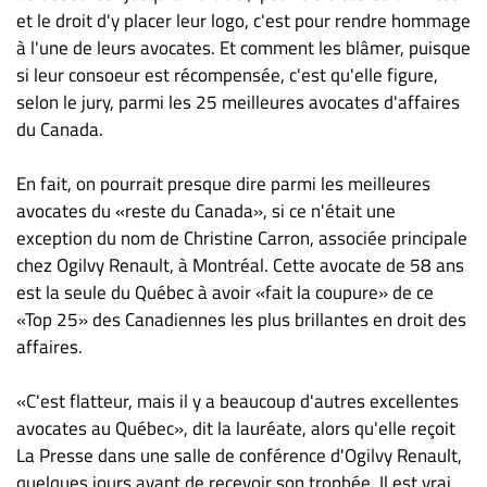
et le droit d'y placer leur logo, c'est pour rendre hommage
ET
à l'une de leurs avocates. Et comment les blâmer, puisque
ENTREPRISES
si leur consoeur est récompensée, c'est qu'elle figure,
Espace
selon le jury, parmi les 25 meilleures avocates d'affaires
entreprises
du Canada.
Page
entreprises
En fait, on pourrait presque dire parmi les meilleures
Publier
avocates du «reste du Canada», si ce n'était une
un
exception du nom de Christine Carron, associée principale
emploi
chez Ogilvy Renault, à Montréal. Cette avocate de 58 ans
est la seule du Québec à avoir «fait la coupure» de ce
Publicité
«Top 25» des Canadiennes les plus brillantes en droit des
Solutions de
affaires.
recrutements
TROUVEZ-
«C'est flatteur, mais il y a beaucoup d'autres excellentes
avocates au Québec», dit la lauréate, alors qu'elle reçoit
NOUS
La Presse dans une salle de conférence d'Ogilvy Renault,
quelques jours avant de recevoir son trophée. Il est vrai