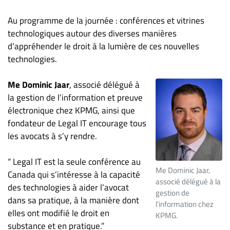
ET
Au programme de la journée : conférences et vitrines
ENTREPRISES
technologiques autour des diverses manières
Espace
d’appréhender le droit à la lumière de ces nouvelles
entreprises
technologies.
Page
entreprises
Me Dominic Jaar
, associé délégué à
la gestion de l’information et preuve
Publier
électronique chez KPMG, ainsi que
un
fondateur de Legal IT encourage tous
emploi
les avocats à s’y rendre.
Publicité
Solutions de
“ Legal IT est la seule conférence au
recrutements
Me Dominic Jaar,
Canada qui s’intéresse à la capacité
associé délégué à la
TROUVEZ-
des technologies à aider l’avocat
gestion de
dans sa pratique, à la manière dont
NOUS
l'information chez
elles ont modifié le droit en
KPMG.
substance et en pratique.”