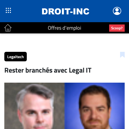
Offres d'emploi
Scoop?
ACTUALITÉS
Accueil
Legaltech
En
Rester branchés avec Legal IT
Continu
Nominations
Bureaux
Conseillers
Juridiques
Campus
Carrière