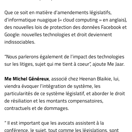
Nous
joindre
Que ce soit en matière d’amendements législatifs,
À
d’informatique nuagique (« cloud computing » en anglais),
propos
des nouvelles lois de protection des données Facebook et
Infolettre
Google: nouvelles technologies et droit deviennent
indissociables.
S’abonner
FAQ
“Nous parlerons également de l’impact des technologies
Politique de
sur les litiges, sujet qui me tient à coeur”, ajoute Me Jaar.
confidentialité
Me Michel Généreux
, associé chez Heenan Blaikie, lui,
viendra évoquer l’intégration de système, les
particularités de ce système législatif, et aborder le droit
de résiliation et les montants compensatoires,
contractuels et de dommages.
“ Il est important que les avocats assistent à la
conférence, le sujet, tout comme les législations, sont