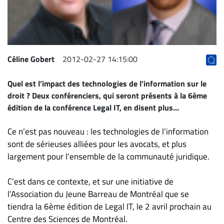
Archives
CARRIÈRE
ET
EMPLOIS
Céline Gobert
2012-02-27 14:15:00
Quel est l’impact des technologies de l’information sur le
AVOCATS
droit ? Deux conférenciers, qui seront présents à la 6ème
ET
édition de la conférence Legal IT, en disent plus…
JURISTES
Ce n’est pas nouveau : les technologies de l’information
Offres
sont de sérieuses alliées pour les avocats, et plus
d'emploi
largement pour l’ensemble de la communauté juridique.
Formation
Continue
C’est dans ce contexte, et sur une initiative de
Métiers
l’Association du Jeune Barreau de Montréal que se
Scoop?
tiendra la 6ème édition de Legal IT, le 2 avril prochain au
Centre des Sciences de Montréal.
CABINETS