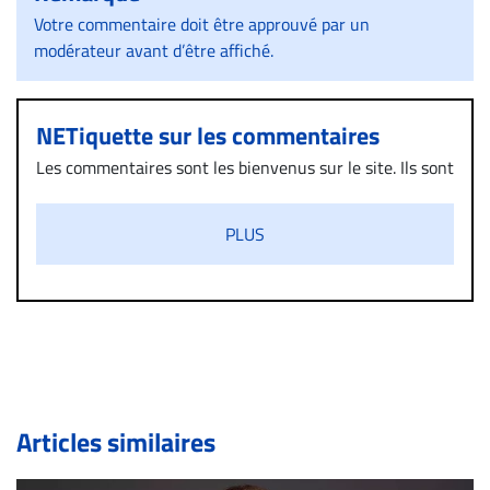
Votre commentaire doit être approuvé par un
modérateur avant d’être affiché.
NETiquette sur les commentaires
Les commentaires sont les bienvenus sur le site. Ils sont
validés par la Rédaction avant d’être publiés et exclus
s’ils présentent un caractère injurieux, raciste ou
PLUS
diffamatoire. Si malgré cette politique de modération,
un commentaire publié sur le site vous dérange, prenez
immédiatement contact par courriel (info@droit-
inc.com) avec la Rédaction. Si votre demande apparait
légitime, le commentaire sera retiré sur le champ. Vous
pouvez également utiliser l’espace dédié aux
commentaires pour publier, dans les mêmes conditions
de validation, un droit de réponse.
Articles similaires
Bien à vous,