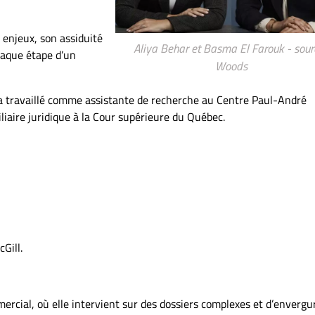
 enjeux, son assiduité
Aliya Behar et Basma El Farouk - sourc
haque étape d’un
Woods
 a travaillé comme assistante de recherche au Centre Paul-André
iaire juridique à la Cour supérieure du Québec.
Gill.
ercial, où elle intervient sur des dossiers complexes et d’envergu