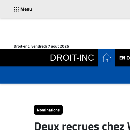
Menu
ACTUALITÉS
Accueil
Droit-inc, vendredi 7 août 2026
En
DROIT-INC
EN 
Continu
Nominations
Bureaux
Conseillers
Juridiques
Campus
Carrière
Nominations
Archives
Deux recrues chez
CARRIÈRE