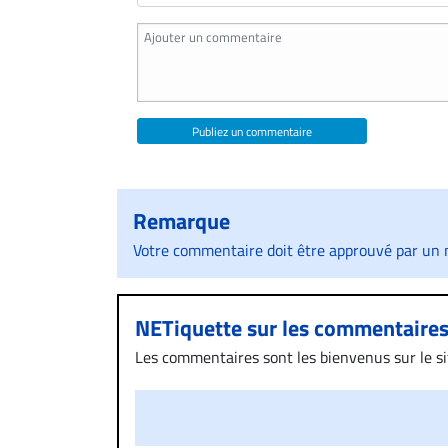
Publiez un commentaire
Remarque
Votre commentaire doit être approuvé par un m
NETiquette sur les commentaire
Les commentaires sont les bienvenus sur le site
présentent un caractère injurieux, raciste ou
publié sur le site vous dérange, prenez imméd
Si votre demande apparait légitime, le commen