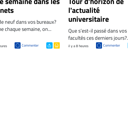
te semaine dans les
Tour d'horizon de
inets
l'actualité
universitaire
de neuf dans vos bureaux?
 chaque semaine, on...
Que s’est-il passé dans vos
facultés ces derniers jours?.
Commenter
Commenter
heures
il y a 8 heures