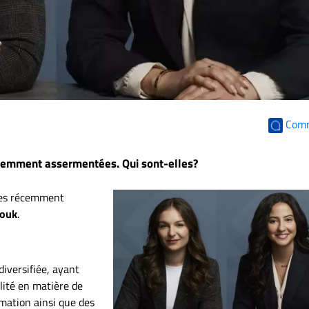
Com
récemment assermentées. Qui sont-elles?
tes récemment
rouk
.
diversifiée, ayant
ilité en matière de
famation ainsi que des