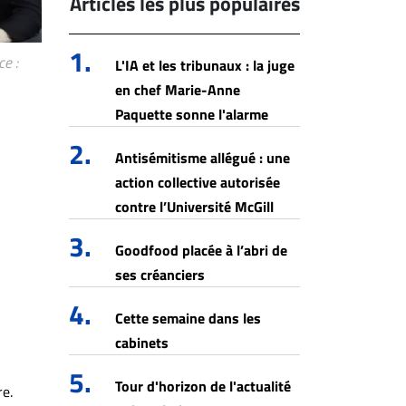
Articles les plus populaires
1.
e :
L'IA et les tribunaux : la juge
en chef Marie-Anne
Paquette sonne l'alarme
2.
Antisémitisme allégué : une
action collective autorisée
contre l’Université McGill
3.
Goodfood placée à l’abri de
ses créanciers
4.
Cette semaine dans les
cabinets
5.
Tour d'horizon de l'actualité
re.