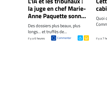
L'IA et les tribunaux :
Cet
la juge en chef Marie-
cab
Anne Paquette sonne
Quoi 
l'alarme
Comme
Des dossiers plus beaux, plus
longs… et truffés de...
Commenter
il y a 6 heures
il y a 7 