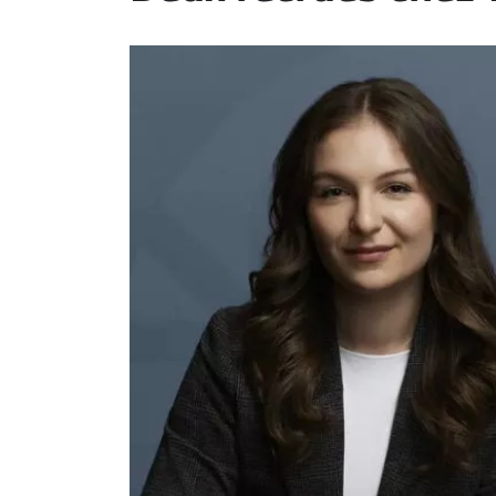
ET
EMPLOIS
AVOCATS
ET
JURISTES
Offres
d'emploi
Formation
Continue
Métiers
Scoop?
CABINETS
ET
ENTREPRISES