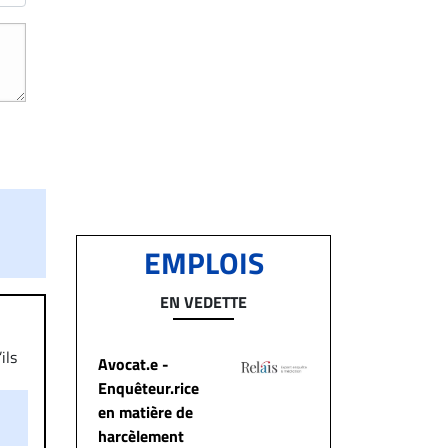
EMPLOIS
EN VEDETTE
ils
Avocat.e -
aire
Enquêteur.rice
on.
en matière de
harcèlement