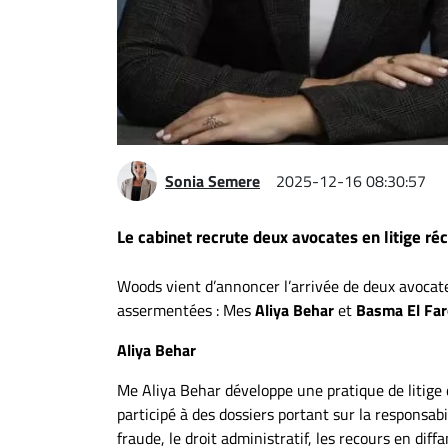
Espace
entreprises
Page
entreprises
Publier
un
Sonia Semere
2025-12-16 08:30:57
emploi
Publicité
Le cabinet recrute deux avocates en litige 
Solutions de
recrutements
Woods vient d’annoncer l’arrivée de deux avoca
TROUVEZ-
assermentées : Mes
Aliya Behar
et
Basma El Fa
NOUS
Aliya Behar
Me Aliya Behar développe une pratique de litige 
Nous
participé à des dossiers portant sur la responsab
joindre
fraude, le droit administratif, les recours en dif