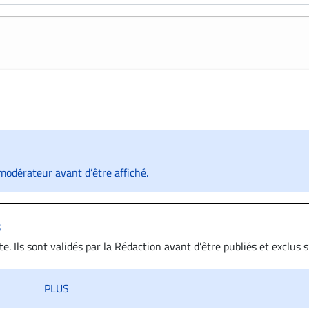
odérateur avant d’être affiché.
s
. Ils sont validés par la Rédaction avant d’être publiés et exclus s’
 diffamatoire. Si malgré cette politique de modération, un comment
iatement contact par courriel (info@droit-inc.com) avec la Rédacti
PLUS
taire sera retiré sur le champ. Vous pouvez également utiliser