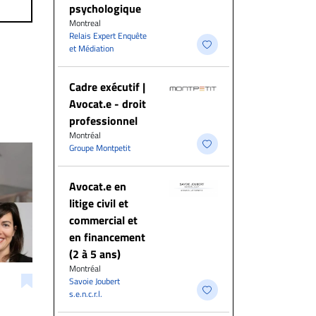
psychologique
Montreal
Relais Expert Enquête
et Médiation
Cadre exécutif |
Avocat.e - droit
professionnel
Montréal
Groupe Montpetit
Avocat.e en
litige civil et
commercial et
en financement
(2 à 5 ans)
Montréal
Savoie Joubert
s.e.n.c.r.l.