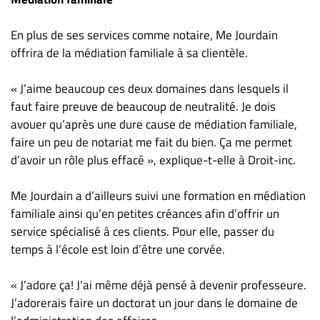
Nous
joindre
En plus de ses services comme notaire, Me Jourdain
À
offrira de la médiation familiale à sa clientèle.
propos
Infolettre
« J’aime beaucoup ces deux domaines dans lesquels il
S’abonner
faut faire preuve de beaucoup de neutralité. Je dois
avouer qu’après une dure cause de médiation familiale,
FAQ
faire un peu de notariat me fait du bien. Ça me permet
Politique de
d’avoir un rôle plus effacé », explique-t-elle à Droit-inc.
confidentialité
Me Jourdain a d’ailleurs suivi une formation en médiation
familiale ainsi qu’en petites créances afin d’offrir un
service spécialisé à ces clients. Pour elle, passer du
temps à l’école est loin d’être une corvée.
« J’adore ça! J’ai même déjà pensé à devenir professeure.
J’adorerais faire un doctorat un jour dans le domaine de