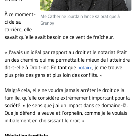
ET
ENTREPRISES
À ce moment-
Me Catherine Jourdain lance sa pratique à
ci de sa
Granby
Espace
carrière, elle
entreprises
savait qu’elle avait besoin de ce vent de fraîcheur.
Page
entreprises
« J’avais un idéal par rapport au droit et le notariat était
Publier
un des chemins qui me permettait le mieux de l’atteindre
un
dit-t-elle à Droit-inc. En tant que
, je me trouve
notaire
emploi
plus près des gens et plus loin des conflits. »
Publicité
Malgré cela, elle ne voudra jamais arrêter le droit de la
Solutions de
famille, qu’elle considère extrêmement important pour la
recrutements
société. « Je sens que j’ai un impact dans ce domaine-là.
TROUVEZ-
Que je défend la veuve et l’orphelin, comme je le voulais
NOUS
initialement en choisissant le droit.»
Médiation familiale