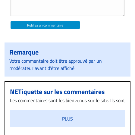
Publiez un commentaire
Remarque
Votre commentaire doit être approuvé par un
modérateur avant d’être affiché.
NETiquette sur les commentaires
Les commentaires sont les bienvenus sur le site. Ils sont
validés par la Rédaction avant d’être publiés et exclus
s’ils présentent un caractère injurieux, raciste ou
PLUS
diffamatoire. Si malgré cette politique de modération,
un commentaire publié sur le site vous dérange, prenez