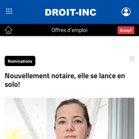
Offres d'emploi
Scoop?
ACTUALITÉS
Accueil
Nominations
En
Nouvellement notaire, elle se lance en
Continu
solo!
Nominations
Bureaux
Conseillers
Juridiques
Campus
Carrière