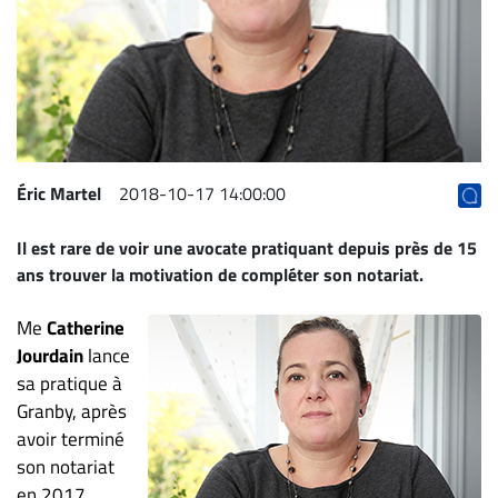
Archives
CARRIÈRE
ET
EMPLOIS
AVOCATS
Éric Martel
2018-10-17 14:00:00
ET
Il est rare de voir une avocate pratiquant depuis près de 15
JURISTES
ans trouver la motivation de compléter son notariat.
Offres
d'emploi
Me
Catherine
Formation
Jourdain
lance
Continue
sa pratique à
Granby, après
Métiers
avoir terminé
Scoop?
son notariat
CABINETS
en 2017.