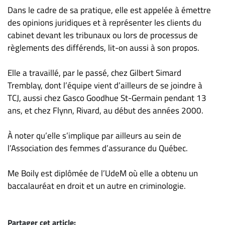
Nous
Dans le cadre de sa pratique, elle est appelée à émettre
joindre
des opinions juridiques et à représenter les clients du
À
cabinet devant les tribunaux ou lors de processus de
propos
règlements des différends, lit-on aussi à son propos.
Infolettre
Elle a travaillé, par le passé, chez Gilbert Simard
S’abonner
Tremblay, dont l’équipe vient d’ailleurs de se joindre à
FAQ
TCJ, aussi chez Gasco Goodhue St-Germain pendant 13
Politique de
ans, et chez Flynn, Rivard, au début des années 2000.
confidentialité
À noter qu’elle s’implique par ailleurs au sein de
l’Association des femmes d’assurance du Québec.
Me Boily est diplômée de l’UdeM où elle a obtenu un
baccalauréat en droit et un autre en criminologie.
Partager cet article: