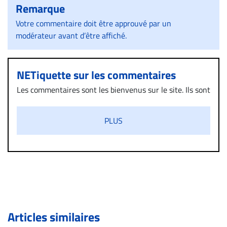
Remarque
Votre commentaire doit être approuvé par un
modérateur avant d’être affiché.
NETiquette sur les commentaires
Les commentaires sont les bienvenus sur le site. Ils sont
validés par la Rédaction avant d’être publiés et exclus
s’ils présentent un caractère injurieux, raciste ou
PLUS
diffamatoire. Si malgré cette politique de modération,
un commentaire publié sur le site vous dérange, prenez
immédiatement contact par courriel (info@droit-
inc.com) avec la Rédaction. Si votre demande apparait
légitime, le commentaire sera retiré sur le champ. Vous
pouvez également utiliser l’espace dédié aux
commentaires pour publier, dans les mêmes conditions
de validation, un droit de réponse.
Articles similaires