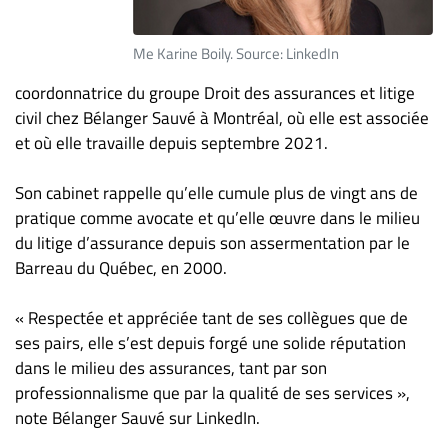
ET
ENTREPRISES
Me Karine Boily. Source: LinkedIn
Espace
coordonnatrice du groupe Droit des assurances et litige
entreprises
civil chez Bélanger Sauvé à Montréal, où elle est associée
Page
et où elle travaille depuis septembre 2021.
entreprises
Son cabinet rappelle qu’elle cumule plus de vingt ans de
Publier
un
pratique comme avocate et qu’elle œuvre dans le milieu
emploi
du litige d’assurance depuis son assermentation par le
Barreau du Québec, en 2000.
Publicité
Solutions de
« Respectée et appréciée tant de ses collègues que de
recrutements
ses pairs, elle s’est depuis forgé une solide réputation
TROUVEZ-
dans le milieu des assurances, tant par son
professionnalisme que par la qualité de ses services »,
NOUS
note Bélanger Sauvé sur LinkedIn.