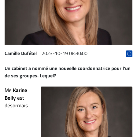
Archives
CARRIÈRE
ET
EMPLOIS
AVOCATS
Camille Dufétel
2023-10-19 08:30:00
ET
Un cabinet a nommé une nouvelle coordonnatrice pour l’un
JURISTES
de ses groupes. Lequel?
Offres
d'emploi
Me
Karine
Formation
Boily
est
Continue
désormais
Métiers
Scoop?
CABINETS