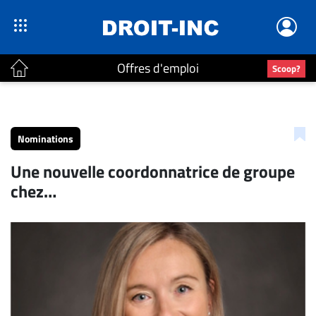
Offres d'emploi
Scoop?
ACTUALITÉS
Accueil
Nominations
En
Une nouvelle coordonnatrice de groupe
Continu
chez…
Nominations
Bureaux
Conseillers
Juridiques
Campus
Carrière